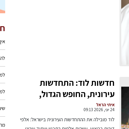
חי
איך
להע
למה
חדשות לוד: התחדשות
למה
עירונית, החופש הגדול,
כדורסל ברמה לאומית
איתי הראל
שינ
24 יוני, 2026 09:13
ואליפות בטניס שולחן
לוד מובילה את ההתחדשות העירונית בישראל: אלפי
מה 
דירות בביצוע, עשרות אלפים בתכנון ועתיד עירוני