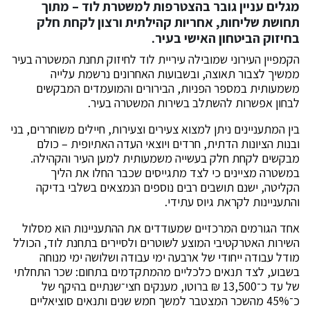
מגלים עניין גובר בהצטרפות למשטרת לוד – מתוך
תחושת שליחות, אחריות קהילתית ורצון לקחת חלק
בחיזוק הביטחון האישי בעיר.
הקמפיין העירוני שמובילה עיריית לוד לחיזוק תחנת המשטרה בעיר
ממשיך לצבור תאוצה, ובשבועות האחרונים נרשמת עלייה
משמעותית במספר הפניות, הבירורים והמועמדים המבקשים
לבחון אפשרות להשתלב בשירות המשטרה בעיר.
בין המתעניינים ניתן למצוא צעירים וצעירות, חיילים משוחררים, בני
ובנות הציונות הדתית, חרדים ויוצאי העדה האתיופית – כולם
מבקשים לקחת חלק בעשייה משמעותית למען העיר והקהילה.
במשטרה מציינים כי לצד מתגייסים שכבר החלו את הליך
הקליטה, ישנם תושבים רבים נוספים הנמצאים בשלבי בדיקה
והתעניינות לקראת גיוס עתידי.
אחד הגורמים המרכזיים שמעודדים את ההתעניינות הוא מסלול
השירות האטרקטיבי המוצע לשוטרים ולסיירים בתחנת לוד, הכולל
מודל עבודה ייחודי של ארבעה ימי עבודה ושלושה ימי מנוחה
בשבוע, לצד תנאים כלכליים מהמתקדמים בתחום: שכר התחלתי
של עד כ־13,500 ₪ ברוטו, מענקים חצי־שנתיים בהיקף של
כ־45% מהשכר המצטבר למשך חמש שנים ותנאים סוציאליים