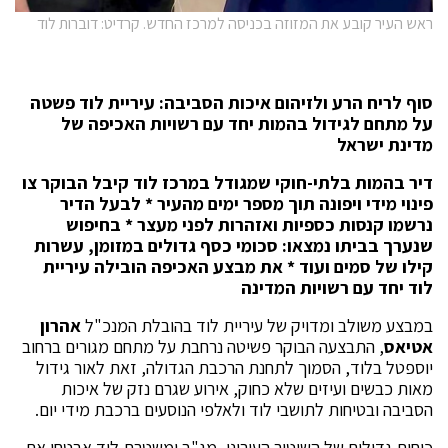
ראש העיר קובע את המזוזה בכניסה למרכז החדש. קרדיט: דוברות לוד
סוף לריח הרע ולזיהום איכות הסביבה: עיריית לוד פשטה
על מתחם לגידול בהמות יחד עם רשויות האכיפה של
מדינת ישראל
דיר בהמות בלתי-חוקי שמגודל במרכז לוד קיבל הבוקר צו
פינוי מידי ויפונה תוך מספר ימים מהעיר * לבעל הדיר
נרשמו קנסות כספיות ואזהרות לפני מעצר * בחיפוש
שנערך בביתו נמצאו: סכומי כסף גדולים במזומן, עשרות
קילו של סמים ועוד * את מבצע האכיפה הובילה עיריית
לוד יחד עם רשויות המדינה
במבצע משולב ומדויק של עיריית לוד בהובלת המנכ"ל
אהרון
אטיאס
, התבצעה הבוקר פשיטה נרחבת על מתחם מגורים ברחוב
יוספטל בלוד, הסמוך לתחנת הרכבת הגדולה, זאת לאור גידול
מאות כבשים ועיזים שלא כחוק, אירוע שגרם נזק של איכות
הסביבה ובטיחות לתושבי לוד ולאלפי הנוסעים ברכבת מידי יום.
כוחות גדולים של השיטור העירוני, מג"ב ומשטרת לוד אבטחו את