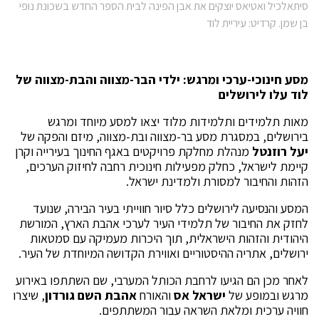
סיתאלכיל ואטיאס יוצקים את אבן הפינה לבית הספר החדש בשכונת נופי
בן שמן. קרדיט: עיריית לוד
מסע חינוכי-ערכי ומרגש: ילדי הבר-מצווה והבת-מצווה של
לוד עלו לירושלים
מאות תלמידים ותלמידות מלוד יצאו למסע מיוחד ומרגש
בירושלים, במסגרת מסע בר-מצווה ובת-מצווה, מיזם והפקה של
יעל רוזנטל
מנהלת מחלקת פרויקטים באגף החינוך בעירייה וקרן
קיימת לישראל, כחלק מפעילות חינוכית רחבה לחיזוק הערכים,
הזהות והחיבור למסורת ולמדינת ישראל.
המסע והנסיעה לירושלים כלל סיור חווייתי בעיר הבירה, שנועד
לחזק את החיבור של תלמידי העיר לערכי אהבת הארץ, המורשת
היהודית והזהות הישראלית, תוך היכרות מעמיקה עם סמטאות
ירושלים, אתריה ההיסטוריים ואווירת הקדושה המיוחדת של העיר.
לאחר מכן הם הגיעו לרחבת הכותל המערבי, שם השתתפו באירוע
מרגש ובמופע של
ישראל אס
והאורח
אהבת השם גורדון
, שיצרו
חוויה ערכית ומלאת השראה עבור המשתתפים.