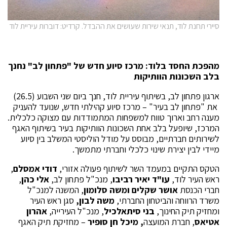
סיירי תחנת לוד, תנאי שירות שעושים את ההבדל. קרדיט: דוברות עיריית לוד
מהפכת החסד בלוד: מרכז סיוע חדש של "פתחון לב" נחנך
בלב השכונות הוותיקות
ארגון פתחון לב, בשיתוף עיריית לוד, חנך ביום שני השבוע (26.5)
את "פתחון לב בעיר" – מרכז סיוע קהילתי חדש, שנועד להעניק
מענה רחב וארוך טווח למשפחות המתמודדות עם מצוקה כלכלית.
המרכז, שיופעל בלב אחת השכונות הוותיקות בעיר בשיתוף האגף
לשירותים חברתיים, מבוסס על מודל הוליסטי המשלב בין סיוע
מיידי לבין יצירת שינוי כלכלי וחברתי מתמשך.
הטקס התקיים במעמד השר לשיתוף פעולה אזורי,
דודי אמסלם
,
ראש העיר לוד,
עו"ד יאיר רביבו
, מנכ"ל פתחון לב,
אלי כהן
,
חברי הכנסת
אושר שקלים ומשה סלומון
, המשנה למנכ"ל
משרד הרווחה והביטחון החברתי,
משה לבון,
סגן ראש העיר
ומחזיק תיק החינוך,
בני סיתאלכיל
, מנכ"ל העירייה,
אהרון
אטיאס
, חברת המועצה
, מיכל חן סופיר
– מחזיקת תיק האגף