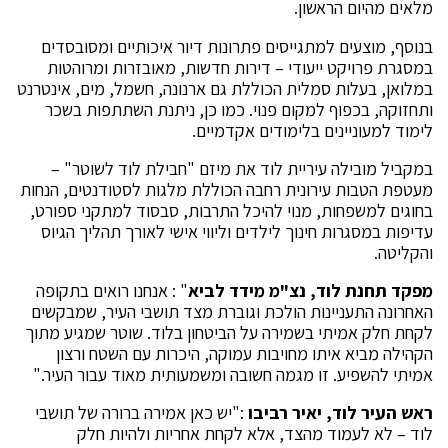
מלאים מהיום הראשון.
בנוסף, מוצעים למתגייסים פתרונות דיור איכותיים ומסובסדים
במסגרת פרויקט ייעודי – דירות חדשות, מאובזרות ומרוהטות
במלואן, בעלות סמלית הכוללת גם ארנונה, חשמל, מים, אינטרנט
ותחזוקה, בכפוף למקום פנוי. כמו כן, ניתנת השתתפות בשכר
לימוד למעוניינים בלימודים אקדמיים.
במקביל מובילה עיריית לוד את מיזם "חבילת לוד לשוטר" –
מעטפת הטבות עירונית רחבה הכוללת מלגות לסטודנטים, הנחות
בחוגים למשפחות, מנוי להיכל התרבות, סבסוד למתקני ספורט,
עדיפות במסגרות חינוך לילדים וליווי אישי לאורך תהליך הגיוס
והקליטה.
מפקד תחנת לוד, נצ"מ מידד לביא
" : אנחנו רואים בתקופה
האחרונה התעניינות הולכת וגוברת מצד תושבי העיר, שמבקשים
לקחת חלק אמיתי בשמירה על הביטחון בלוד. שוטר שמגיע מתוך
הקהילה מביא איתו מחויבות עמוקה, היכרות עם השטח ורצון
אמיתי להשפיע. זו מגמה חשובה ומשמעותית מאוד עבור העיר."
ראש העיר לוד
,
יאיר רביבו
:"יש כאן אמירה ברורה של תושבי
לוד – לא לעמוד מהצד, אלא לקחת אחריות ולהיות חלק