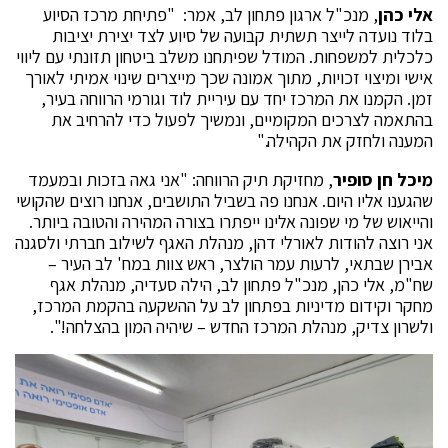
אלי כהן
, מנכ"ל ארגון פתחון לב, אמר: "פתיחת מרכז הסיוע
בלוד נועדה לייצר תשתית קבועה של סיוע לצד יצירת יציבות
כלכלית למשפחות. המודל שפיתחנו משלב ביטחון תזונתי עם ליווי
אישי ומיצוי זכויות, מתוך אמונה שכך מייצרים שינוי אמיתי לאורך
זמן. הקמנו את המרכז יחד עם עיריית לוד וגורמי הרווחה בעיר,
בהתאמה לצרכים המקומיים, ונמשיך לפעול כדי להרחיב את
המענה ולחזק את הקהילה."
מיכל חן סופיר
, מחזיקת תיק הרווחה: "אני גאה בזכות ובמעמד
שהגענו אליו היום. אנחנו פה בשביל התושבים, אנחנו רוצים שהקושי
והייאוש של מי שפונה אלינו ייפתרו בצורה המהירה והטובה ביותר.
אני רוצה להודות לאורלי דהן, מנהלת האגף לשילוב חברתי ולסגנה
אבירן שבתאי, לרעות עמר הולצר, ראש צוות במח' לב העיר –
שח"מ, אלי כהן, מנכ"ל פתחון לב, הילה סעדיה, מנהלת אגף
מחקר וקידום מדיניות בפתחון לב על ההשקעה בהקמת המרכז,
ולשרון צדיק, מנהלת המרכז החדש – שיהיה המון בהצלחה!".