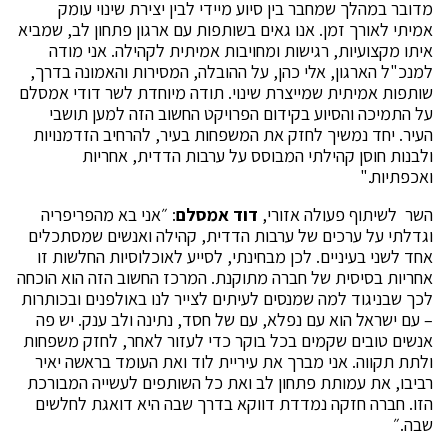
מדובר במהלך שמחבר בין סיוע מיידי לבין יצירת שינוי עומק
אמיתי לאורך זמן. אנו גאים בשותפות עם ארגון פתחון לב, שמביא
איתו מקצועיות, רגישות ומחויבות אמיתית לקהילה. אני מודה
למנכ"ל הארגון, אלי כהן, על ההובלה, המסירות והאמונה בדרך,
שותפות אמיתית שמייצרת שינוי. תודה מיוחדת לשר דודי אמסלם
על התמיכה והסיוע בקידום הפרויקט החשוב הזה למען תושבי
העיר. יחד נמשיך לחזק את המשפחות בעיר, להרחיב הזדמנויות
ולבנות חוסן קהילתי המבוסס על ערבות הדדית, אחריות
ואכפתיות."
השר לשיתוף פעולה אזורי,
דוד אמסלם
: ״אני בא מהפריפריה
וגדלתי על ערכים של ערבות הדדית, קהילה ואנשים שמסתכלים
אחד לשני בעיניים. לכן מבחינתי, לסייע לאוכלוסיות החלשות זו
אחריות בסיסית של חברה מתוקנת. המרכז החשוב הזה הוא הוכחה
לכך שבניגוד למה שמנסים לעיתים לצייר לנו באולפנים ובכותרות
– עם ישראל הוא עם נפלא, עם של חסד, נתינה ולב ענק. יש פה
אנשים טובים שקמים בכל בוקר כדי לעזור לאחר, לחזק משפחות
ולתת תקווה. אני מברך את עיריית לוד ואת העומד בראשה יאיר
רביבו, את עמותת פתחון לב ואת כל השותפים לעשייה המבורכת
הזו. חברה חזקה נמדדת דווקא בדרך שבה היא דואגת לחלשים
שבה.״