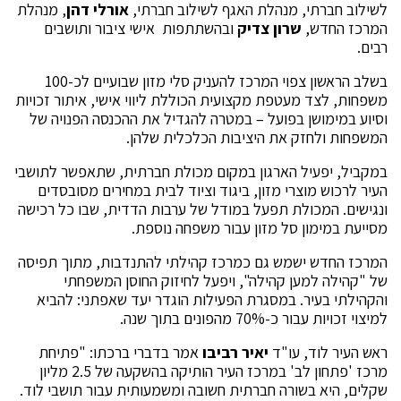
לשילוב חברתי, מנהלת האגף לשילוב חברתי,
אורלי דהן
, מנהלת
המרכז החדש,
שרון צדיק
ובהשתתפות אישי ציבור ותושבים
רבים.
בשלב הראשון צפוי המרכז להעניק סלי מזון שבועיים לכ-100
משפחות, לצד מעטפת מקצועית הכוללת ליווי אישי, איתור זכויות
וסיוע במימושן בפועל – במטרה להגדיל את ההכנסה הפנויה של
המשפחות ולחזק את היציבות הכלכלית שלהן.
במקביל, יפעיל הארגון במקום מכולת חברתית, שתאפשר לתושבי
העיר לרכוש מוצרי מזון, ביגוד וציוד לבית במחירים מסובסדים
ונגישים. המכולת תפעל במודל של ערבות הדדית, שבו כל רכישה
מסייעת במימון סל מזון עבור משפחה נוספת.
המרכז החדש ישמש גם כמרכז קהילתי להתנדבות, מתוך תפיסה
של "קהילה למען קהילה", ויפעל לחיזוק החוסן המשפחתי
והקהילתי בעיר. במסגרת הפעילות הוגדר יעד שאפתני: להביא
למיצוי זכויות עבור כ-70% מהפונים בתוך שנה.
ראש העיר לוד, עו"ד
יאיר רביבו
אמר בדברי ברכתו: "פתיחת
מרכז 'פתחון לב' במרכז העיר הותיקה בהשקעה של 2.5 מליון
שקלים, היא בשורה חברתית חשובה ומשמעותית עבור תושבי לוד.