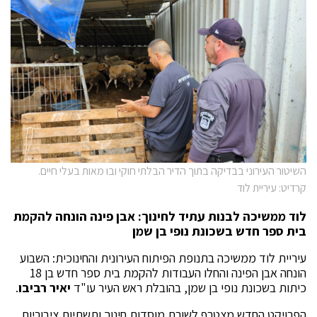
השיטור העירוני בבדיקה בתוך הדיר הבלתי חוקי ובו מאות בעלי חיים.
קרדיט: עיריית לוד
לוד ממשיכה לבנות עתיד לחינוך: אבן פינה הונחה להקמת
בית ספר חדש בשכונת נופי בן שמן
עיריית לוד ממשיכה בתנופת הפיתוח העירונית והחינוכית: השבוע
הונחה אבן הפינה והחלו העבודות להקמת בית ספר חדש בן 18
כיתות בשכונת נופי בן שמן, בהובלת ראש העיר עו"ד
יאיר
רביבו
.
הפרויקט החדש מצטרף לשורת מוסדות חינוך ותשתיות ציבוריות