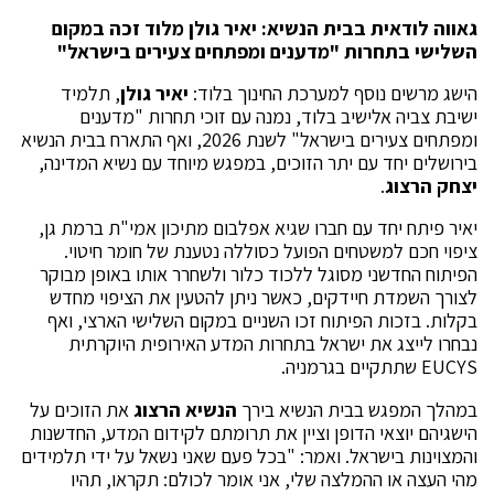
גאווה לודאית בבית הנשיא: יאיר גולן מלוד זכה במקום
השלישי בתחרות "מדענים ומפתחים צעירים בישראל
"
הישג מרשים נוסף למערכת החינוך בלוד:
יאיר גולן
, תלמיד
ישיבת צביה אלישיב בלוד, נמנה עם זוכי תחרות "מדענים
ומפתחים צעירים בישראל" לשנת 2026, ואף התארח בבית הנשיא
בירושלים יחד עם יתר הזוכים, במפגש מיוחד עם נשיא המדינה,
יצחק הרצוג
.
יאיר פיתח יחד עם חברו שגיא אפלבום מתיכון אמי"ת ברמת גן,
ציפוי חכם למשטחים הפועל כסוללה נטענת של חומר חיטוי.
הפיתוח החדשני מסוגל ללכוד כלור ולשחרר אותו באופן מבוקר
לצורך השמדת חיידקים, כאשר ניתן להטעין את הציפוי מחדש
בקלות. בזכות הפיתוח זכו השניים במקום השלישי הארצי, ואף
נבחרו לייצג את ישראל בתחרות המדע האירופית היוקרתית
EUCYS שתתקיים בגרמניה.
במהלך המפגש בבית הנשיא בירך
הנשיא הרצוג
את הזוכים על
הישגיהם יוצאי הדופן וציין את תרומתם לקידום המדע, החדשנות
והמצוינות בישראל. ואמר: "בכל פעם שאני נשאל על ידי תלמידים
מהי העצה או ההמלצה שלי, אני אומר לכולם: תקראו, תהיו