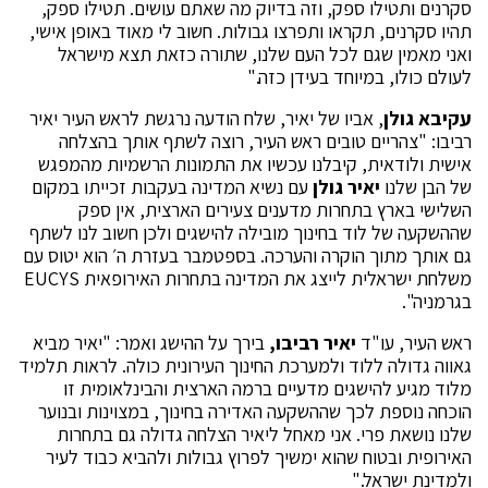
סקרנים ותטילו ספק, וזה בדיוק מה שאתם עושים. תטילו ספק,
תהיו סקרנים, תקראו ותפרצו גבולות. חשוב לי מאוד באופן אישי,
ואני מאמין שגם לכל העם שלנו, שתורה כזאת תצא מישראל
לעולם כולו, במיוחד בעידן כזה."
עקיבא גולן
, אביו של יאיר, שלח הודעה נרגשת לראש העיר יאיר
רביבו: "צהריים טובים ראש העיר, רוצה לשתף אותך בהצלחה
אישית ולודאית, קיבלנו עכשיו את התמונות הרשמיות מהמפגש
של הבן שלנו
יאיר גולן
עם נשיא המדינה בעקבות זכייתו במקום
השלישי בארץ בתחרות מדענים צעירים הארצית, אין ספק
שההשקעה של לוד בחינוך מובילה להישגים ולכן חשוב לנו לשתף
גם אותך מתוך הוקרה והערכה. בספטמבר בעזרת ה׳ הוא יטוס עם
משלחת ישראלית לייצג את המדינה בתחרות האירופאית EUCYS
בגרמניה".
ראש העיר, עו"ד
יאיר רביבו,
בירך על ההישג ואמר: "יאיר מביא
גאווה גדולה ללוד ולמערכת החינוך העירונית כולה. לראות תלמיד
מלוד מגיע להישגים מדעיים ברמה הארצית והבינלאומית זו
הוכחה נוספת לכך שההשקעה האדירה בחינוך, במצוינות ובנוער
שלנו נושאת פרי. אני מאחל ליאיר הצלחה גדולה גם בתחרות
האירופית ובטוח שהוא ימשיך לפרוץ גבולות ולהביא כבוד לעיר
ולמדינת ישראל."