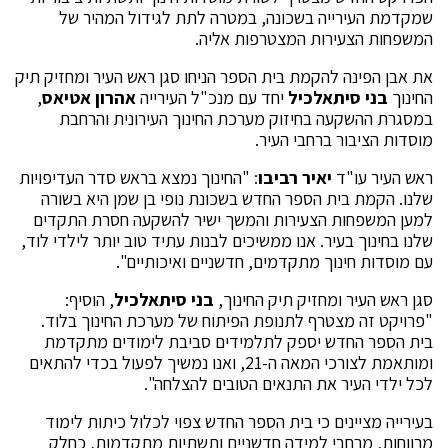
שמקדמת העירייה בשכונה, במטרה לתת לגידול המהיר של
המשפחות הצעירות המצטרפות אליה.
את אבן הפינה להקמת בית הספר הניחו סגן ראש העיר ומחזיק תיק
החינוך
בני סיתאלכיל
יחד עם מנכ"ל העירייה
אהרון אטיאס
,
במסגרת ההשקעה בחיזוק מערכת החינוך העירונית והרחבת
מוסדות הציבור ברחבי העיר.
ראש העיר עו"ד
יאיר רביבו
: "החינוך נמצא בראש סדר העדיפויות
שלנו. הקמת בית הספר החדש בשכונת נופי בן שמן היא בשורה
למען המשפחות הצעירות והמשך ישיר להשקעה חסרת התקדים
שלנו בחינוך בעיר. אנו ממשיכים לבנות עתיד טוב יותר לילדי לוד,
עם מוסדות חינוך מתקדמים, חדשניים ואיכותיים".
סגן ראש העיר ומחזיק תיק החינוך,
בני סיתאלכיל
, הוסיף:
"פרויקט זה מצטרף לתנופת הפיתוח של מערכת החינוך בלוד.
בית הספר החדש יספק לתלמידים סביבת לימודים מתקדמת
ומותאמת לצורכי המאה ה-21, ואנו נמשיך לפעול בכדי להתאים
לכל ילדי העיר את התנאים הטובים להצלחה".
בעירייה מציינים כי בית הספר החדש צפוי לכלול כיתות לימוד
מרווחות, מרחבי למידה חדשניים ותשתיות מתקדמות, כחלק