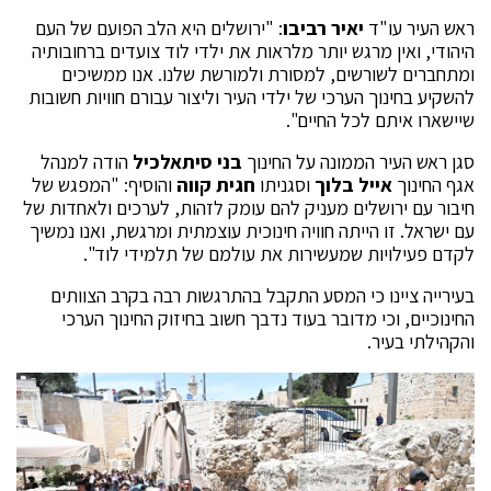
ראש העיר עו"ד
יאיר רביבו
: "ירושלים היא הלב הפועם של העם
היהודי, ואין מרגש יותר מלראות את ילדי לוד צועדים ברחובותיה
ומתחברים לשורשים, למסורת ולמורשת שלנו. אנו ממשיכים
להשקיע בחינוך הערכי של ילדי העיר וליצור עבורם חוויות חשובות
שיישארו איתם לכל החיים".
סגן ראש העיר הממונה על החינוך
בני סיתאלכיל
הודה למנהל
אגף החינוך
אייל בלוך
וסגניתו
חגית קווה
והוסיף: "המפגש של
חיבור עם ירושלים מעניק להם עומק לזהות, לערכים ולאחדות של
עם ישראל. זו הייתה חוויה חינוכית עוצמתית ומרגשת, ואנו נמשיך
לקדם פעילויות שמעשירות את עולמם של תלמידי לוד".
בעירייה ציינו כי המסע התקבל בהתרגשות רבה בקרב הצוותים
החינוכיים, וכי מדובר בעוד נדבך חשוב בחיזוק החינוך הערכי
והקהילתי בעיר.