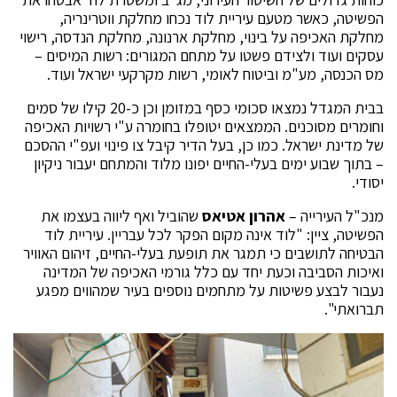
הפשיטה, כאשר מטעם עיריית לוד נכחו מחלקת ווטרינריה,
מחלקת האכיפה על בינוי, מחלקת ארנונה, מחלקת הנדסה, רישוי
עסקים ועוד ולצידם פשטו על מתחם המגורים: רשות המיסים –
מס הכנסה, מע"מ וביטוח לאומי, רשות מקרקעי ישראל ועוד.
בבית המגדל נמצאו סכומי כסף במזומן וכן כ-20 קילו של סמים
וחומרים מסוכנים. הממצאים יטופלו בחומרה ע"י רשויות האכיפה
של מדינת ישראל. כמו כן, בעל הדיר קיבל צו פינוי ועפ"י ההסכם
– בתוך שבוע ימים בעלי-החיים יפונו מלוד והמתחם יעבור ניקיון
יסודי.
מנכ"ל העירייה –
אהרון אטיאס
שהוביל ואף ליווה בעצמו את
הפשיטה, ציין: "לוד אינה מקום הפקר לכל עבריין. עיריית לוד
הבטיחה לתושבים כי תמגר את תופעת בעלי-החיים, זיהום האוויר
ואיכות הסביבה וכעת יחד עם כלל גורמי האכיפה של המדינה
נעבור לבצע פשיטות על מתחמים נוספים בעיר שמהווים מפגע
תברואתי".