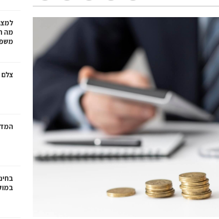
למצו
מה ת
משפט
צלם 
המדר
בחינ
במוק