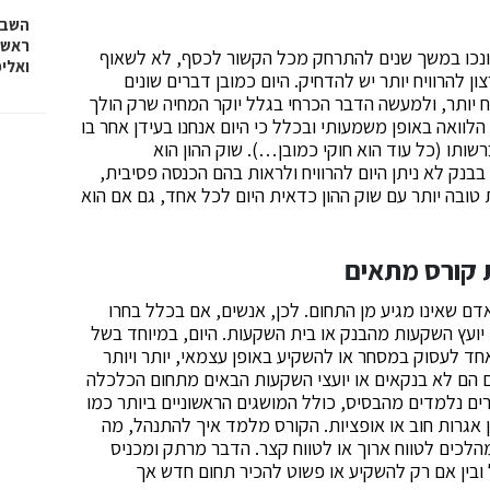
השבוע
ראש 
חונכו במשך שנים להתרחק מכל הקשור לכסף, לא לשאוף
ואלי
 להרוויח יותר יש להדחיק. היום כמובן דברים שונים
יח יותר, ולמעשה הדבר הכרחי בגלל יוקר המחיה שרק הולך
לוואה באופן משמעותי ובכלל כי היום אנחנו בעידן אחר בו
ותו (כל עוד הוא חוקי כמובן…). שוק ההון הוא
נק לא ניתן היום להרוויח ולראות בהם הכנסה פסיבית,
 טובה יותר עם שוק ההון כדאית היום לכל אחד, גם אם הוא
 קורס מתאים
דם שאינו מגיע מן התחום. לכן, אנשים, אם בכלל בחרו
יועץ השקעות מהבנק או בית השקעות. היום, במיוחד בשל
חד לעסוק במסחר או להשקיע באופן עצמאי, יותר ויותר
אם הם לא בנקאים או יועצי השקעות הבאים מתחום הכלכלה
ם נלמדים מהבסיס, כולל המושגים הראשוניים ביותר כמו
אגרות חוב או אופציות. הקורס מלמד איך להתנהל, מה
הלכים לטווח ארוך או לטווח קצר. הדבר מרתק ומכניס
 ובין אם רק להשקיע או פשוט להכיר תחום חדש אך