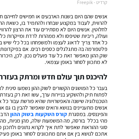
קרדיט - Freepik
אנשים שהם היום בשנות הארבעים או חמישים לחייהם 
להרוויח, לעבוד במקצוע שבחרו ולהתמיד בו, כשאת הרצון
לחלוטין. אנשים היום לא מסתירים עוד את הרצון להרוו
ועולה, ריביות שטיפסו ולא ממהרות לרדת ומייקרות כל ה
כל אחד צריך לדאוג לעצמו ולמשפחתו בכל כלי שיש ברש
פלטפורמה בה מתגלגלים כספים רבים. אם בפיקדונות בב
שוק ההון מאפשר זאת כל עוד פועלים נכון. לכן, היכרות
לא מתכוון לסחור באופן עצמאי.
להיכנס תוך עולם חדש ומרתק בעזרת
בעבר כל המושגים הקשורים לשוק ההון נשמעו סינית לא
לפתוח תיק ולהשקיע בניירות ערך, עשו זאת רק בעזרת 
הטכנולוגיה שישנה והאפשרויות שהיא פורשת עבור כל א
אנשים מתעניינים בנושא ורואים שאפשר להבין בו גם 
והפיננסים. במסגרת
קורס השקעות בשוק ההון
הדברי
מהי בכלל בורסה, מה המשמעות שלה, מהן מניות, מהן 
סוגי ההוראות שאפשר לתת איך לקרוא נתונים ולתכנן מ
אתכם לנושא בין אם אתם מתכוונים לסחור באופן פעיל