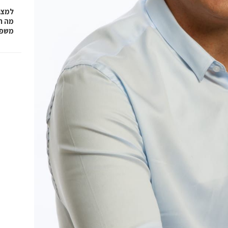
למצו
מה ת
משפט