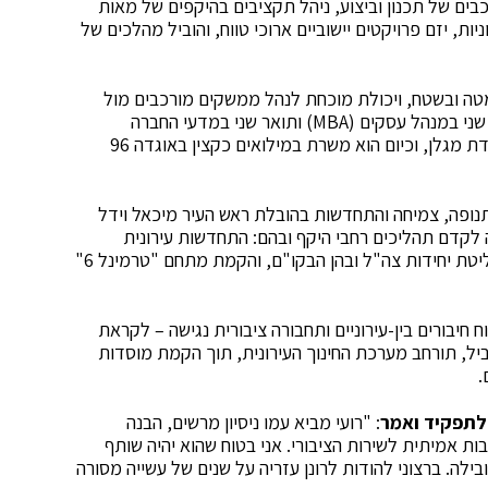
ים של תכנון וביצוע, ניהל תקציבים בהיקפים של מאות
יות, יזם פרויקטים יישוביים ארוכי טווח, והוביל מהלכים של
מטה ובשטח, ויכולת מוכחת לנהל ממשקים מורכבים מול
משרדי ממשלה, חברות תשתית ויזמים. הוא בעל תואר שני במנהל עסקים (MBA) ותואר שני במדעי החברה
בהתמחות בביטחון. את שירותו הצבאי עשה כלוחם ביחידת מגלן, וכיום הוא משרת במילואים כקצין באוגדה 96
ופה, צמיחה והתחדשות בהובלת ראש העיר מיכאל וידל
ה לקדם תהליכים רחבי היקף ובהם: התחדשות עירונית
בשכונות הוותיקות, בניית שכונות חדשות, היערכות לקליטת יחידות צה"ל ובהן הבקו"ם, והקמת מתחם "טרמינל 6"
חיבורים בין-עירוניים ותחבורה ציבורית נגישה – לקראת
יל, תורחב מערכת החינוך העירונית, תוך הקמת מוסדות
.
 לתפקיד ואמר
: "רועי מביא עמו ניסיון מרשים, הבנה
ת אמיתית לשירות הציבורי. אני בטוח שהוא יהיה שותף
לה. ברצוני להודות לרונן עזריה על שנים של עשייה מסורה