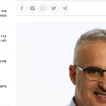
איזי 
העיר
ברז 
לפי ב
שירו
פיסול