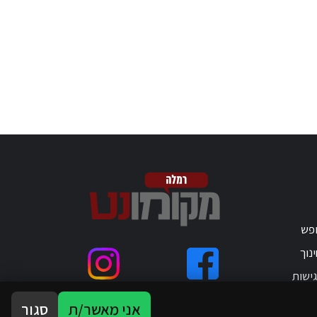
ופש
נוך
ישות
אני מאשר/ת
סגור