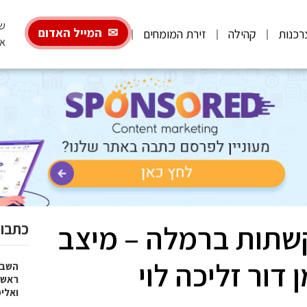
שבת,
המייל האדום
רכנות
קהילה
זירת המומחים
אב
שתות ברמלה – מיצב
כתבות
 דור זליכה לוי
השבוע
ראש 
ואלי