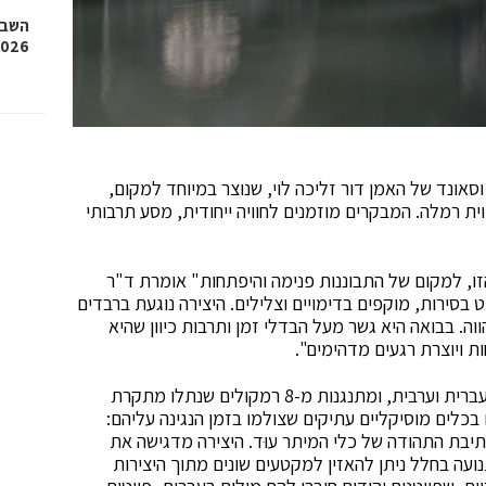
השבוע
2026, איגרוף, גלגיליות וגם
סאונד של האמן דור זליכה לוי, שנוצר במיוחד למקום,
ית רמלה. המבקרים מוזמנים לחוויה ייחודית, מסע תרבותי
הזו, למקום של התבוננות פנימה והיפתחות" אומרת ד"ר
סירות, מוקפים בדימויים וצלילים. היצירה נוגעת ברבדים
ווה. בבואה היא גשר מעל הבדלי זמן ותרבות כיוון שהיא
 ויוצרת רגעים מדהימים".
במוקד העבודה יצירות מוסיקליות המושרות במקביל בעברית וערבית, ומתנגנות מ-8 רמקולים שנתלו מתקרת
בכלים מוסיקליים עתיקים שצולמו בזמן הנגינה עליהם:
 תיבת התהודה של כלי המיתר עוּד. היצירה מדגישה את
ועה בחלל ניתן להאזין למקטעים שונים מתוך היצירות