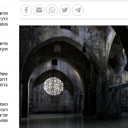
חדשו
כלבים
והמכב
חדשו
תקדי
משלח
דרום 
ברמל
רובו
ומתפ