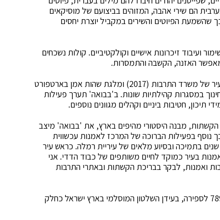
ים, שפייטנים יהודים חיברו להם מילים בעברית, פיוטים
ערבית הם שירי אהבה, המזוהים בביצועם של מוסיקאים
 כך שהשמעת הפיוטים והשירים במקביל יוצרת יחסים
ימור ועיבוד זיכרונות אישיים וקולקטיביים. קולות נשכחים
מאפשר האזנה, הקשבה והתמסרות.
זכה בפרס זום לאמן ישראלי צעיר (2016), פרס אמן צעיר של משרד התרבות (2017) ומלגת שהות אמן בארטפורט
 בחינוך במסגרות קהילתיות שונות. ב'בבואה' תערך פעילות
 תיכון, חטיבות ביניים וקהלים מגוונים נוספים.
 הקשתות, מבנה היסטורי מהיפים בארץ, את 'בבואה' מיצב
דבך נוסף בפעילות הברוכה של המרכז לאמנות עכשווית
ים בתמיכה ובסיוע מלאים של עיריית רמלה. כראש עיר
אמנות בעיר כמוקד לחיים משותפים של כבוד הדדי. אני
בות ואמנות, לבקר בבריכת הקשתות ובאתרי התרבות
אורך היצירה כ-20 דק'. בריכת הקשתות נחנכה בשנת 789 לספירה, בעידן השלטון המוסלמי בארץ ישראל כחלק