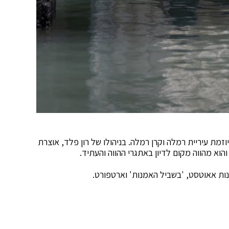
ז לאמנות עכשווית רמלה CACR נפתח ב-2019 ביוזמת עיריית רמלה וקרן רמלה. בניהולו של רון פלד, אוצרת
וא מהווה מקום לדיון באתגרי ההווה והעתיד.
ת אאוטסט, 'בשביל האמנות' וארטפורט.