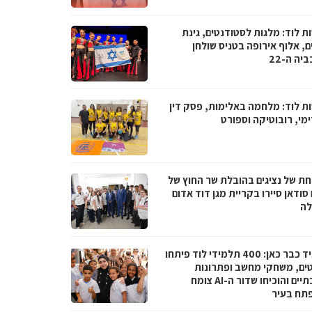
ת לוד: מלגות לסטודנטים, גינת
, אלוף אירופה בטניס שולחן
יה ה-22
ת לוד: מלחמה באלימות, פסק דין
מי, רובוטיקה וספורט
ת של נציגים בהובלת שר החוץ של
סודאן סיירו בקריית מגן דוד אדום
ה
העתיד כבר כאן: 400 תלמידי לוד פיתחו
טים, משחקי מחשב ופתרונות
סביבתיים והוכיחו שדור ה-AI צומח
תח בעיר