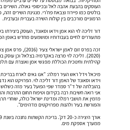
המוזיקליות. ׳בבואה׳ מבוססת על שירים ערביים פופולרי
העוסקים בהבעת אהבה לאל ובכיסופי גאולה. השירים ב
בולטים כמו פיירוז וצבאח פח'רי. מנגינת השירים זהה,
הרמוניים מורכבים בין קולות השירה בעברית ובערבית.
דור זליכה לוי הוא אמן וידאו וסאונד, העוסק ביצירתו בש
מתעוררים לחיים בעבודותיו ומושמעים מחדש באופן ה
(2020). זליכה לוי מרצה באקדמיה בצלאל וכן עוסק
קהילתית וחינוכית הכוללת מפגשי אמן ואוצרת עם תלמידי
מיכאל וידל ראש העיר רמלה: "אנו גאים לארח בבריכת
וידאו וסאונד של האמן דור זליכה לוי. הפרויקט הוא נ
בהובלתה של ד"ר סמדר שפי הפועל בעיר מזה כשלוש שנ
אני רואה חשיבות רבה בקידום וטיפוח תחום התרבות וה
מזמין את תושבי רמלה ומדינת ישראל כולה, שוחרי תר
והמורשת בעיר ולהנות מפרויקטים מדהימים".
ממערך אספקת מים.