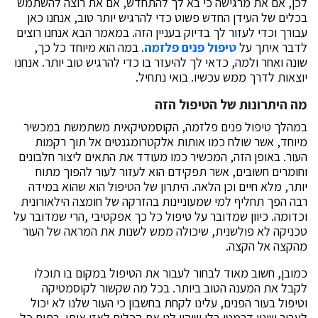
לכן, אם את מרגישה כי בא לך להתחדש, אם את רוצה להשתמש
בכלים של העידן החדש פשוט כדי להרגיש יותר טוב, אנחנו כאן
עבורך וכדי לעזור לך בדיוק בעניין הזה. במאמר הבא אנחנו רוצים
לדבר איתך על
טיפול פנים פלזמה
. במה הוא מיוחד כל כך,
שונה ואחר ולמה, כדאי לך להיעזר בו כדי להרגיש טוב יותר. אנחנו
יוצאות לדרך ממש עכשיו. בואי נתחיל.
מה היתרונות של הטיפול הזה
במהלך טיפול פנים פלזמה, הקוסמטיקאית משתמשת במכשיר
מיוחד, אשר שולח כמו אותות אלקטרומגנטים אל תוך רקמות
העור. באופן הזה, המכשיר כמו מעודד את התאים ליצור חלבונים
וחומרים חשובים, אשר תפקידם הוא לעזור לעור להפוך מתוח
יותר, מלא חיים וכן הלאה. היתרון של הטיפול הוא שהוא במידה
רבה הפך תחליף למי שמעוניינות בהזרקה של חומצה הילאורונית
וכדומה. כיוון שמדובר על טיפול כל כך אפקטיבי ,הרי שמדובר על
טכניקה לא פולשנית, שיכולה ממש לשנות את המראה של העור
מהקצה אל הקצה.
כמובן, חשוב מאוד לבחור לעבור את הטיפול במקום בו תוכלו
לקבל את המענה הטוב ביותר. בכל מה שקשור לקוסמטיקה
וטיפול בעור הפנים, עלינו לקחת בחשבון כי העור שלנו לא יכול
לעבור שינוי דרמטי בלי שיהיו לנו את הכלים לאזן אותו. בתום כל