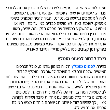
חשוב לוודא שהמחשב מתאים לצרכים שלכם – בין אם זה לצורכי
עבודה, לימודים או שימוש יומיומי. אם אתם זקוקים למחשב
לניהול מסמכים וגלישה באינטרנט, סביר להניח שמפרט בסיסי
מספיק. לעומת זאת, לשימושים כבדים כמו עריכת וידאו או
גיימינג, יש להשקיע במחשב עם מפרט חזק יותר. שנית, השוו
מחירים בין חנויות שונות כדי למצוא את הדיל הטוב ביותר. לעיתים
קרובות, ניתן למצוא מחשבי נייד זולים במבצעים והנחות מיוחדות.
אתרי מסחר אלקטרוני כמו אמזון ואיביי מציעים מבצעים מצוינים
בפרקי זמן קצובים כמו בלאק פריידי וסייבר מאנדיי.
כיצד לבחור לפטופ מומלץ
בחירת
לפטופ מומלץ
תלויה במגוון גורמים, כולל הצרכים
האישיים שלכם והתקציב העומד לרשותכם. מומלץ לבדוק
ביקורות משתמשים וחוות דעת מקצועיות כדי להבין את היתרונות
והחסרונות של כל דגם. ישנם מספר אתרים מקצועיים ומקורות
מידע שיכולים לסייע בהשוואות שונות בין דגמים. כדאי גם לשים
לב למשקל המחשב, חיי הסוללה ואיכות התצוגה. לפטופים
מומלצים בדרך כלל מגיעים עם אחריות טובה ושירות לקוחות
מצוין, כך שחשוב לוודא שהמותג שאתם בוחרים מציע תמיכה
טכנית אמינה ויעילה.