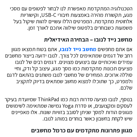
הטכנולוגיה המתקדמת מאפשרת לנו לבחור לפטופים עם מסכי
מגע, תקשורת מהירה באמצעות חיבורי USB-C, וקישוריות
אלחוטית מתקדמת. המפרטים הללו עשויים להוות שיקול בעל
משמעות כשבוחרים בלפטופ שילווה אתכם לאורך זמן.
מחשב נייד לנובו – הבחירה האידיאלית
אם אתם מחפשים
מחשב נייד לנובו
, אתם בטוח תמצאו מגוון
רחב של דגמים שמתאימים לכל צורך. לנובו ידועה בייצור מחשבים
עמידים ואיכותיים עם ביצועים מצוינים. דגמים רבים של לנובו
מציעים תכונות מתקדמות כמו מסך מגע, עיצוב קל ודק, וחיי
סוללה ארוכים. המחירים של מחשבי לנובו משתנים בהתאם לדגם
ולמפרט, כך שתוכלו למצוא מחשב שמתאים בדיוק לתקציב
שלכם.
בנוסף, לנובו מציעה סדרות רבות כמו ThinkPad שמיועדת בעיקר
לעסקים ומקצוענים, או סדרת Yoga גמישה שמתאימה לשימושים
מגוונים הודות למסך שניתן לסובב בזוויות שונות. אלו מאפיינים
שיש לקחת בחשבון כאשר בוחרים במותג לנובו.
מגוון פתרונות מתקדמים עם כרמל מחשבים