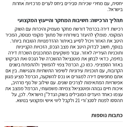
יחסית, עם מחירי שכירות סבירים ביחס לערים מרכזיות אחרות
בישראל.
תהליך הרכישה: חשיבות המחקר והייעוץ המקצועי
רכישת דירה בכרמל דורשת מחקר מעמיק והיכרות עם השוק
המקומי. מומלץ להיעזר בשירותיו של מתווך מקומי מנוסה, המכיר
היטב את האזור ויכול לסייע באיתור ההזדמנויות הטובות ביותר.
בנוסף, חשוב לבדוק היטב את מצב הנכס, הזכויות הקנייניות
ותוכניות העירייה לאזור. עבור משקיעים המתכננים השכרת דירה
בחיפה, כדאי לבחון את פוטנציאל ההשכרה של הנכס ואת הביקוש
באזור הספציפי. כמו כן, הכרמל צפוי להמשיך ולהתפתח בשנים
הקרובות, עם תוכניות עירוניות לשיפור התשתיות והנגישות. בין אם
אתם מחפשים דירה למגורים או נכס להשקעה, הכרמל מציע מגוון
אפשרויות המתאימות לצרכים שונים. עם שילוב של נוף מרהיב,
איכות חיים גבוהה ופוטנציאל צמיחה משמעותי, הכרמל ממצב את
עצמו כאחד היעדים המובילים בשוק הנדל"ן הישראלי. לכן, על
תהססו לפנות לסנצ'ורי 21 ולקבל ליווי אישי ומקצועי בנושא.
כתבות נוספות