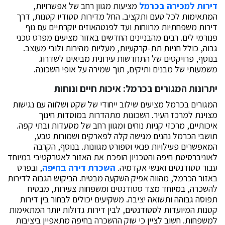
דירות למכירה בכרמל
מציעות מגוון רחב של אפשרויות,
המתאימות לכל טעם ותקציב. החל מדירות סטודיו קטנות, דרך
דירות משפחתיות מרווחות ועד לפנטהאוזים יוקרתיים עם נוף
פנורמי לים. רבים מהבניינים החדשים באזור מציעים מפרט טכני
גבוה, כולל חניות תת-קרקעיות, מעליות מהירות ולובי מעוצב.
בנוסף, פרויקטים של התחדשות עירונית מביאים לשדרוג
משמעותי של מבנים ותיקים, תוך שמירה על אופי השכונה.
יתרונות המגורים בכרמל: איכות חיים ונוחות
המגורים בכרמל מציעים שילוב ייחודי של שקט ושלווה עם נגישות
מצוינת למרכז העיר. השכונות מתהדרות במוסדות חינוך
איכותיים, מרכזי קניות נוחים ומגוון רחב של מסעדות ובתי קפה.
תושבי הכרמל נהנים מגישה קלה לפארקים ושמורות טבע,
המאפשרים פעילויות פנאי וספורט מגוונות. בנוסף, הקרבה
לאוניברסיטת חיפה והטכניון הופכת את האזור לאטרקטיבי במיוחד
עבור סטודנטים ואנשי אקדמיה.
השכרת דירה בחיפה
, ובפרט
באזור הכרמל, מהווה אפיק השקעה מבטיח. הביקוש הגבוה לדירות
להשכרה, במיוחד מצד סטודנטים ומשפחות צעירות, מבטיח
תפוסה גבוהה ותשואה יציבה. משקיעים יכולים לבחור בין דירות
קטנות המיועדות לסטודנטים, לבין דירות גדולות יותר המתאימות
למשפחות. חשוב לציין כי שוק ההשכרה בחיפה מתאפיין ביציבות