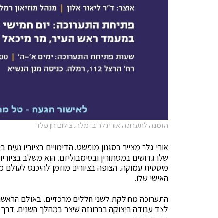
הזמנה לתערוכה אורי גלר ברמלה. צילום רון פלד
אורי גלר מצייר בסגנון מופשט. הדימויים בציוריו נעים ב
שלו גדושים במסתורין ובסימבוליזם. הוא משלב בציורי
מיסטית עמוקה. הצופה בציורים מוזמן להיכנס לעולם מצו
האישי שלו.
התערוכה מחולקת לשני חללים מרכזיים. באולם הראשון יו
לצד עבודה היצוקה בברונזה שיצר במהלך השנים. דרך י