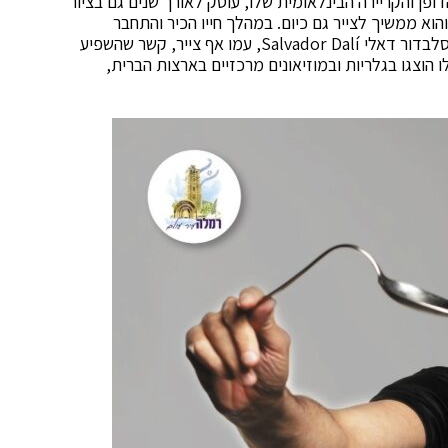
דופן והקריירה הבינלאומית שלו, עוסק לאורך שנים גם בציור
והוא ממשיך לצייר גם כיום. במהלך חייו הכיר והתחבר
לאמנים בינלאומיים מובילים, בהם הצייר הסוריאליסטי סלבדור דאלי Salvador Dalí, עמו אף צייר, קשר שהשפיע
ו הוצגו בגלריות ובמוזיאונים מרכזיים בארצות הברית,