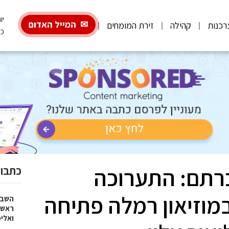
יום
המייל האדום
רכנות
קהילה
זירת המומחים
כ"
כרתם: התערוכה
כתבות
וזיאון רמלה פתיחה
השבוע
ראש 
ואלי