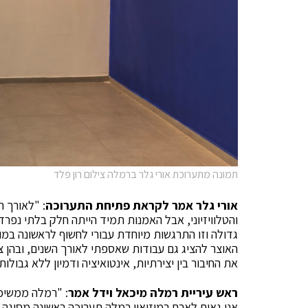
תמונה מתערוכת אורי גלר ברמלה צילום רון פלד
אורי גלר אמר לקראת פתיחת התערוכה
: "לאורך ה
והטלוויזיוני, אבל האמנות תמיד הייתה חלק בלתי נפרד
גדולה וזו התרגשות מיוחדת עבורי לחשוף לראשונה במו
האוצר להציג גם עבודות שאספתי לאורך השנים, ובהן צי
את החיבור בין יצירתיות, אינטואיציה ודמיון ללא גבולות.
ראש עיריית רמלה מיכאל וידל אמר
: "רמלה ממשיכ
אנו גאים לארח במוזיאון רמלה תערוכה ראשונה מסוגה