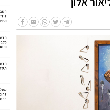
דוד ל
וספו
חדשו
כלבים
והמכב
חדשו
תקדי
משלח
דרום 
ברמל