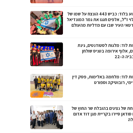
השבוע בלוד: כביש 443 הונצח על שמו של
וי ז"ל, אלפים חגגו את גמר המונדיאל
רטאי העיר שבו עם מדליות מהעולם
ת לוד: מלגות לסטודנטים, גינת
, אלוף אירופה בטניס שולחן
יה ה-22
ת לוד: מלחמה באלימות, פסק דין
מי, רובוטיקה וספורט
ת של נציגים בהובלת שר החוץ של
סודאן סיירו בקריית מגן דוד אדום
ה