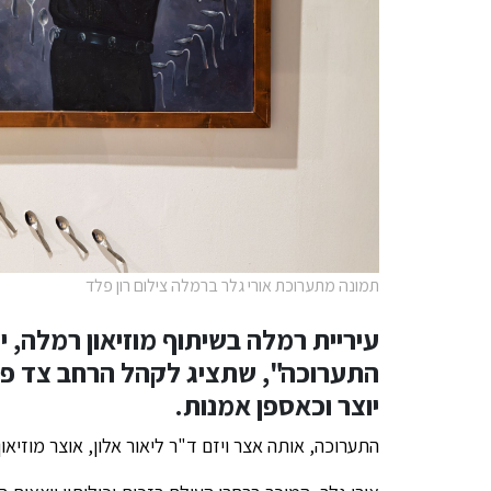
תמונה מתערוכת אורי גלר ברמלה צילום רון פלד
עיריית רמלה בשיתוף מוזיאון רמלה, יש
התערוכה", שתציג לקהל הרחב צד פח
יוצר וכאספן אמנות.
התערוכה, אותה אצר ויזם ד"ר ליאור אלון, אוצר מוזיאון רמלה, תי