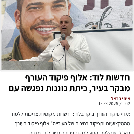
חדשות לוד: אלוף פיקוד העורף
מבקר בעיר, כיתת כוננות נפגשה עם
מטה המשטרה, "המורה של המדינה"
איתי הראל
02 יוני, 2026 15:53
וספורט.
אלוף פיקוד העורף ביקר בלוד: "רשויות מקומיות צריכות ללמוד
מהמקצועיות ותפקוד בחירום של העירייה" אלוף פיקוד העורף,
תא"ל שי קלפר, הגיע לביקור עבודה בעיר לוד, מלווה...