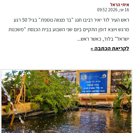
לנשים וריצה לזכרו של דני גונן הי"ד
איתי הראל
16 יוני, 2026 09:52
ראש העיר לוד יאיר רביבו חגג "בר מצווה נוספת" בגיל 50 רגע
מרגש ויוצא דופן התקיים ביום שני השבוע בבית הכנסת "משכנות
ישראל" בלוד, כאשר ראש...
לקריאת הכתבה »