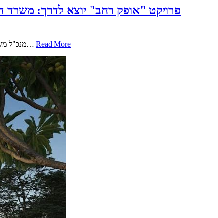
פרויקט "אופק רחב" יוצא לדרך: משרד הב
Read More
מנכ"ל משרד הביטחון, אלוף (מיל') אייל זמיר וחברת שיכון ובינוי, בהובלת המנכ"ל תמיר כהן, חתמו על הסכם הזיכיון להקמת מחנה 'אופק רחב'. ההסכם עם הזכיין…