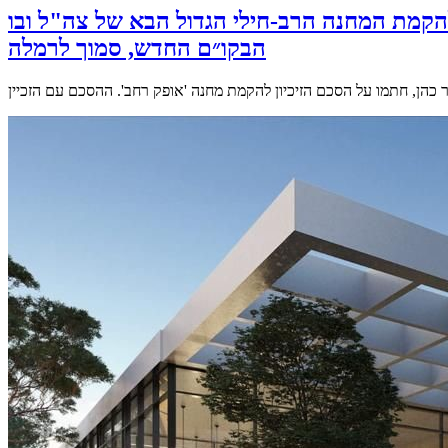
הקמת המחנה הרב-חילי הגדול הבא של צה"ל ובו
הבקו״ם החדש, סמוך לרמלה