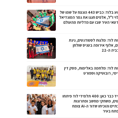
השבוע בלוד: כביש 443 הונצח על שמו של
וי ז"ל, אלפים חגגו את גמר המונדיאל
רטאי העיר שבו עם מדליות מהעולם
ת לוד: מלגות לסטודנטים, גינת
, אלוף אירופה בטניס שולחן
יה ה-22
ת לוד: מלחמה באלימות, פסק דין
מי, רובוטיקה וספורט
העתיד כבר כאן: 400 תלמידי לוד פיתחו
טים, משחקי מחשב ופתרונות
סביבתיים והוכיחו שדור ה-AI צומח
תח בעיר