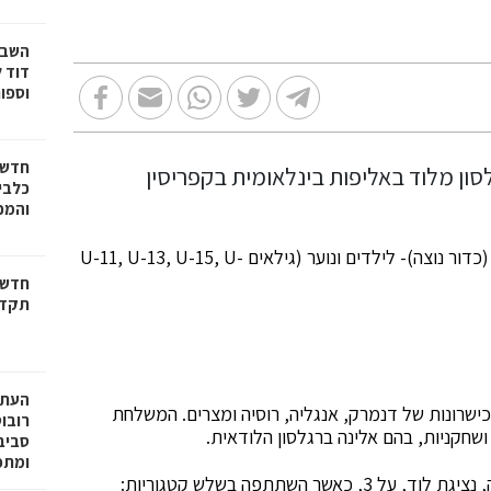
דוד ל
וספו
חדשו
כלבים
והמכב
האליפות האחרונה בסבב לשנת 2019 בענף הבדמינטון (כדור נוצה)- לילדים ונוער (גילאים U-11, U-13, U-15, U-
חדשו
תקדי
שרונות של דנמרק, אנגליה, רוסיה ומצרים. המשלחת
רובו
ומתפ
מתוך 8 מקומות בפודיום של נציגי ישראל, עמדה אלינה, נציגת לוד, על 3, כאשר השתתפה בשלש קטגוריות: