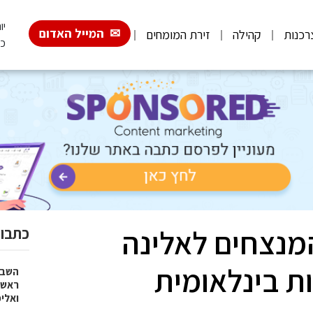
יום 
המייל האדום
רכנות
קהילה
זירת המומחים
כ"
המנצחים לאלינה
כתבות
ת בינלאומית
השבוע
ראש 
ואלי