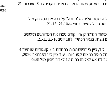
יחידות U-13 בה הגיעה לחצי גמר (מקום 3/4) אך הפסידה במשחק צמוד לרוסייה דאריה דוקהינה ב-3 מערכות21-
השבוע
2026, איגרוף, גלגיליות וגם
"ת, הגיעה לחצי גמר. אלינה ש"סחבה" על גבה את המשחק מול
ה סיימו בתוצאה21-10, 21-13.
בלומנרייך מיהוד הגרלה קשה, קודם ניצחו את המדורגים ראשונים
גמר הפסידו לזוג יוונים21-16 21-11.
דיוויד ורולקר, יו"ר ומאמן ראשי מועדון הבדמינטון-מכבי לוד, ציין כי "השתתפות בתחרות ב 3 קטגוריות שנמשך 4
ימים בלבד היא משימה פיזית קשה, ולהבא נצטרך לשקול היטב צמצום קטגוריות". עוד ציין כי "בפברואר 2020,
יתקיים בצרפת, אליפות אירופה עד גילאי 15, זו תהיה טבילת אש לאלינה בת ה-12 לצבור ניסיון מול הטופ