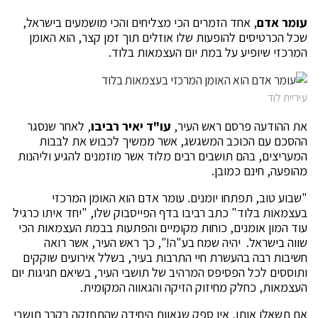
עומר אדם
, אחד הזמרים הכי מצליחים והכי מושמעים בישראל,
שכל הכרטיסים להופעות שלו אוזלים תוך זמן קצר, הוא האומן
המרכזי שיופיע על במת יום העצמאות בלוד.
עיריית לוד
את ההודעה פרסם ראש העיר,
עו"ד יאיר רביבו
, לאחר שנסגר
ההסכם עם הכוכב המשגשג, אשר ממשיך לכבוש את לבבות
המעריצים, בהם תושבים רבים מלוד אשר מוזמנים להגיע וליהנות
מהופעה, חינם כמובן.
"שבוע טוב, תפתחו יומנים. עומר אדם הוא האומן המרכזי
בעצמאות בלוד" כתב רביבו בדף הפייסבוק שלו, "יחד איתו כרגיל
עוד המון אומנים, כוחות מקומיים והפתעות בבמת העצמאות הכי
שווה בישראל. יהיה שמח בע"ה!", כך ראש העיר, אשר רואה
חשיבות רבה בהעשרת חיי התרבות בעיר, בשלל אירועים שוקקים
ותוססים לכל הפסיפס המרהיב של תושבי העיר, בשיאם חגיגות יום
העצמאות, כחלק מחיזוק הזיקה והגאווה המקומית.
אם תשאלו אותו, אין ספק שגאוות היחידה שהתחזקה בקרב תושבי