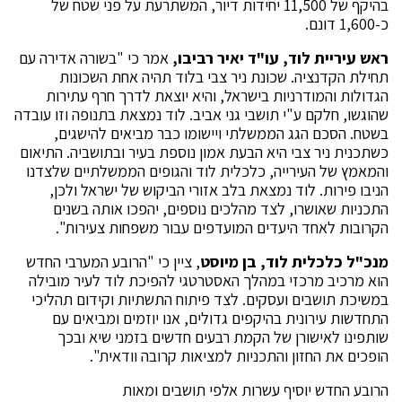
בהיקף של 11,500 יחידות דיור, המשתרעת על פני שטח של
כ-1,600 דונם.
ראש עיריית לוד, עו"ד יאיר רביבו,
אמר כי "בשורה אדירה עם
תחילת הקדנציה. שכונת ניר צבי בלוד תהיה אחת השכונות
הגדולות והמודרניות בישראל, והיא יוצאת לדרך חרף עתירות
שהוגשו, חלקם ע"י תושבי גני אביב. לוד נמצאת בתנופה וזו עובדה
בשטח. הסכם הגג הממשלתי ויישומו כבר מביאים להישגים,
כשתכנית ניר צבי היא הבעת אמון נוספת בעיר ובתושביה. התיאום
והמאמץ של העירייה, כלכלית לוד והגופים הממשלתיים שלצדנו
הניבו פירות. לוד נמצאת בלב אזורי הביקוש של ישראל ולכן,
התכניות שאושרו, לצד מהלכים נוספים, יהפכו אותה בשנים
הקרובות לאחד היעדים המועדפים עבור משפחות צעירות".
מנכ"ל כלכלית לוד, בן מיוסט
, ציין כי "הרובע המערבי החדש
הוא מרכיב מרכזי במהלך האסטרטגי להפיכת לוד לעיר מובילה
במשיכת תושבים ועסקים. לצד פיתוח התשתיות וקידום תהליכי
התחדשות עירונית בהיקפים גדולים, אנו יוזמים ומביאים עם
שותפינו לאישורן של הקמת רבעים חדשים בזמני שיא ובכך
הופכים את החזון והתכניות למציאות קרובה וודאית".
הרובע החדש יוסיף עשרות אלפי תושבים ומאות