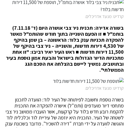
קרדיט: מנעד אדריכלים.
בשורה אדירה: תכנית ניר צבי אושרה היום (ד' 7.11.18)
בותמ"ל
■
זו הפעם השנייה בתוך חודש שהותמ"ל מאשר
להפקדה תכניות ענק בלוד: הראשונה – בן שמן בהיקף
של
4,530 דירות חדשות,
והשנייה – ניר צבי בהיקף של
11,500 דירות חדשות
■
ראש העיר יאיר רביבו: "זו אחת
מתכניות הדיור הגדולות בישראל והבעת אמון נוספת בעיר
ובתושבים. נמשיך ליישם בהצלחה את הסכם הגג
הממשלתי".
קרדיט: מנעד אדריכלים.
בשורה נוספת וחשובה לפיתוחה של העיר לוד: הוועדה לתכנון
מתחמי דיור מועדפים (ותמ"ל) אישרה להפקדה את התכנית
להקמת רובע חדש בלוד על קרקעות, אשר הועברו ממושב ניר צבי
לשטחה של העיר. התכנית היא יוזמה של עיריית לוד וכלכלית לוד
והוגשה לוועדה על ידי חברת "דירה להשכיר". מדובר בשכונת ענק