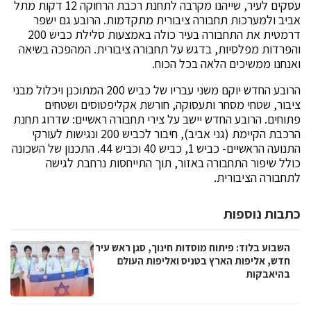
עסקים לעיר, שייהנו מקרבה לתחנת רכבת הרחוקה 12 דקות מתל
אביב ולמערכות תחבורה ציבורית מתקדמות. הרובע גם ישפר
דרמטית את התחבורה בעיר כולה באמצעות סלילת כביש 200
והפרדות מפלסיות, בדגש על תחבורה ציבורית. המהפכה בשיאה
ואנחנו ממשיכים הלאה בכל הכוח.
הרובע החדש יוקם משני עבריו של כביש 200 המתוכנן ויכלול מבני
ציבור, שטחי מסחר ותעסוקה, חורשת אקליפטוסים ושטחים
פתוחים. הרובע החדש יישב על צירי תחבורה ראשיים: שדרוג תחנת
הרכבת הקיימת (גני אביב), חיבור לכביש 200 ונגישות לעורקי
התנועה הראשיים- כביש 1, כביש 40 וכביש 44. התכנון של השכונה
כולל שיפור התחבורה באזור, תוך התייחסות נרחבת לגישה
לתחבורה הציבורית.
כתבות נוספות
השבוע בלוד: פיתוח מוסדות חינוך, סגן ראש עיר
חדש, אליפות הארץ בטניס ואליפות העולם
בהיאבקות