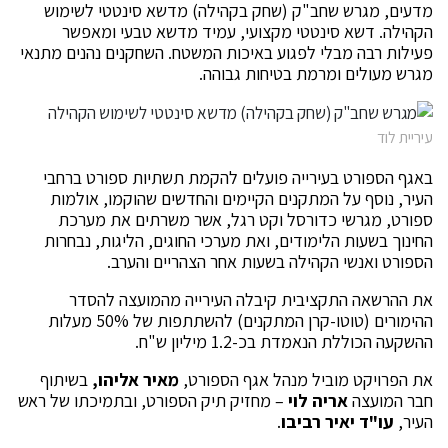
מדעים, מגרש שחב"ק (שחק בקהילה) מדשא סינטטי לשימוש
הקהילה. דשא סינטטי מקצועי, עמיד מדשא טבעי ומאפשר
פעילות רבה מבלי לפגוע באיכות המשטח. השחקנים נהנים מתנאי
מגרש מעולים ומרמת בטיחות גבוהה.
עיריית לוד
באגף הספורט בעירייה פועלים להקמת תשתיות ספורט ברחבי
העיר, נוסף על המתקנים הקיימים והחדשים שהוקמו, אולמות
ספורט, מגרשי כדורסל וקט רגל, אשר משרתים את מערכת
החינוך בשעות הלימודים, ואת מערכי החוגים, הליגות, נבחרות
הספורט ואנשי הקהילה בשעות אחר הצהריים והערב.
את ההרשאה התקציבית קיבלה העירייה מהמועצה להסדר
ההימורים (טוטו-קרן המתקנים) להשתתפות של 50% מעלות
ההשקעה הכוללת הנאמדת בכ-1.2 מיליון ש"ח.
את הפרויקט מוביל מנהל אגף הספורט,
מאיר אליהו,
בשיתוף
חבר המועצה
אריה לוי
– מחזיק תיק הספורט, ובתמיכתו של ראש
העיר,
עו"ד יאיר רביבו
.