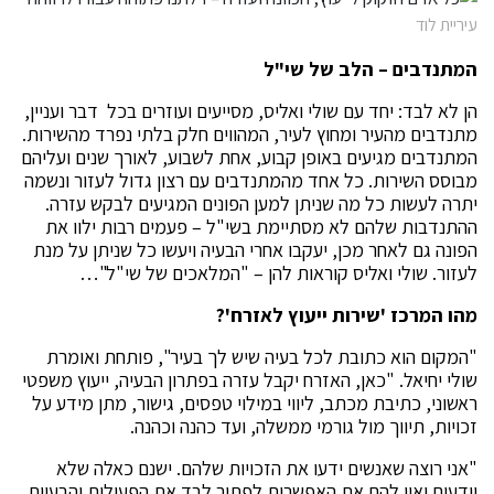
עיריית לוד
המתנדבים – הלב של שי"ל
הן לא לבד: יחד עם שולי ואליס, מסייעים ועוזרים בכל דבר ועניין,
מתנדבים מהעיר ומחוץ לעיר, המהווים חלק בלתי נפרד מהשירות.
המתנדבים מגיעים באופן קבוע, אחת לשבוע, לאורך שנים ועליהם
מבוסס השירות. כל אחד מהמתנדבים עם רצון גדול לעזור ונשמה
יתרה לעשות כל מה שניתן למען הפונים המגיעים לבקש עזרה.
ההתנדבות שלהם לא מסתיימת בשי"ל – פעמים רבות ילוו את
הפונה גם לאחר מכן, יעקבו אחרי הבעיה ויעשו כל שניתן על מנת
לעזור. שולי ואליס קוראות להן – "המלאכים של שי"ל"…
מהו המרכז 'שירות ייעוץ לאזרח'?
"המקום הוא כתובת לכל בעיה שיש לך בעיר", פותחת ואומרת
שולי יחיאל. "כאן, האזרח יקבל עזרה בפתרון הבעיה, ייעוץ משפטי
ראשוני, כתיבת מכתב, ליווי במילוי טפסים, גישור, מתן מידע על
זכויות, תיווך מול גורמי ממשלה, ועד כהנה וכהנה.
"אני רוצה שאנשים ידעו את הזכויות שלהם. ישנם כאלה שלא
יודעים ואין להם את האפשרות לפתור לבד את הפעולות והבעיות.