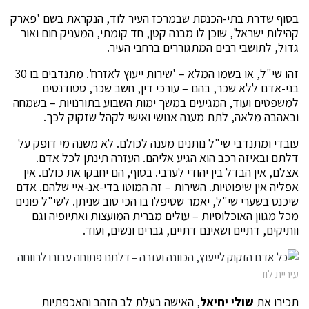
בסוף שדרת בתי-הכנסת שבמרכז העיר לוד, הנקראת בשם 'פארק
קהילות ישראל', שוכן לו מבנה קטן, חד קומתי, המעניק חום ואור
גדול, לתושבי רבים המתגוררים ברחבי העיר.
זהו שי"ל, או בשמו המלא – 'שירות ייעוץ לאזרח'. מתנדבים בו 30
בני-אדם ללא שכר, בהם – עורכי דין, חשב שכר, סטודנטים
למשפטים ועוד, המגיעים במשך ימות השבוע בתורנויות – בשמחה
ובאהבה מלאה, לתת מענה אנושי ואישי לקהל שזקוק לכך.
עובדי ומתנדבי שי"ל נותנים מענה לכולם. לא משנה מי דופק על
דלתם ובאיזה רכב הוא הגיע אליהם. העזרה תינתן לכל אדם.
אצלם, אין הבדל בין יהודי לערבי. בסוף, הם יחבקו את כולם. אין
אפליה אין שיפוטיות. השירות – זה המוטו בדי-אנ-איי שלהם. אדם
שיכנס בשערי שי"ל, יאמר שטיפלו בו הכי טוב שניתן. לשי"ל פונים
מכל מגוון האוכלוסיות – עולים מברית המועצות ואתיופיה וגם
וותיקים, דתיים ושאינם דתיים, גברים ונשים, ועוד.
עיריית לוד
תכירו את
שולי יחיאל
, האישה בעלת לב הזהב והאכפתיות