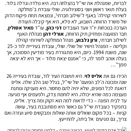
לבריות, שמנהלת את שי"ל בהצלחה רבה. היא נולדה וגדלה בלוד.
בעלת תואר ראשון ושני בסוציולוגיה. שולי עובדת ב'מחלקה
לשירותי קהילה' באגף ל'שילוב חברתי', ונמצאת תחת פיקוח הדוק
של משרד הרווחה. השבוע, לא פלא, היא אף קיבלה תעודת
הערכה בנוכחות יו"ר וועד העובדים
דני כהן
, עו"ד
מאיר אסולין
,
חבר המועצה ומחזיק תיק הרווחה,
אורלי דהן
מנהלת האגף
לשילוב חברתי,
ורון גלבוע
, מנהל המחלקה לשירותי קהילה
וקליטה – המנהל הישיר של שולי. שולי, עובדת בעיריית לוד כ-25
שנה, משנת 1994. כיום, היא מתגוררת בעיר מודיעין הסמוכה, אך
בעלה אוהב לומר לה, כי "אמנם יצאת מלוד – אך היא לא יצאה
ממך"…
הכירו גם את
אליס לוי
. היא תושבת העיר לוד, עובדת בעירייה 26
שנה ומכונה ה'לב הפועם' של שי"ל, בגלל טוב הלב שלה. אליס
דואגת לכל הפונים, שלא יהיה להם מחסור. היא מעניקה ונותנת
מעצמה כמה שהיא יכולה. היא לוחמת צדק, ולפעמים אף מגיעה
עד לבית הפונה – כדי לראות למה הוא זקוק ומה צריך. אליס,
בתפקיד כעובדת שי"ל גם כאשר היא מסתובבת בעיר, עושה
קניות – בכל מקום שואלים אותה שאלות ומבקשים סיוע ועזרה ואם
צריך, גם מגיעים אל ביתה, להתייעץ.