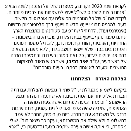
לקראת שנת 2020 הקרובה, מספרת שולי על התכנון לשנה הבאה:
"אנחנו רוצות להכניס לשי"ל ייעוץ למשפחות עם צרכים מיוחדים.
לקדם שת"פ של כל הגורמים הפועלים עם אוכלוסיות חלשות
בעיר. להכניס תחומי ייעוץ חדשים וייעוץ דרך פלטפורמות חדשות
(אינטרנט ועוד). להתחיל שת"פ עם סטודנטים מתוצרת הארץ
שיתנו מענה נוסף בייעוץ בבית האזרח, ערבי הסברה בשכונות –
החרדיות, הערביות, הוותיקות ועוד. וכן, להגדיל מספר הפונים
והמתנדבים בכדי שלא יישאר תושב בלוד, ללא מענה בנושאים
בהם אנו יכולים לעזור, כל זאת כמובן בעידודו ובתמיכתו הרבה
של ראש העיר, עו"ד
יאיר רביבו
, אשר רגיש מאוד למצוקות
התושבים ומעורב לא אחת בפתרון בעיות מורכבות".
הצלחת האזרח – הצלחתנו
ביקשנו לשמוע ממנהלת שי"ל שתי דוגמאות להצלחת עבודתה
ועבודת אליס יחד עם המתנדבים. והיא שיתפה. הנה הדוגמא
הראשונה: "יום אחד הגיעה לפתחנו אישה צעירה מהעדה
האתיופית, שאביה שהיה אלמן ואב לילדים קטנים, חתם ערבות
בבנק על משכנתא עבור חברו. ביום מן הימים, החבר לא עמד
בתשלומים ולא שילם את המשכנתא, ועקב כך נשאר חוב". שולי
מספרת, כי אותה אישה צעירה שיתפה בצער ובדמעות כי, "אבא