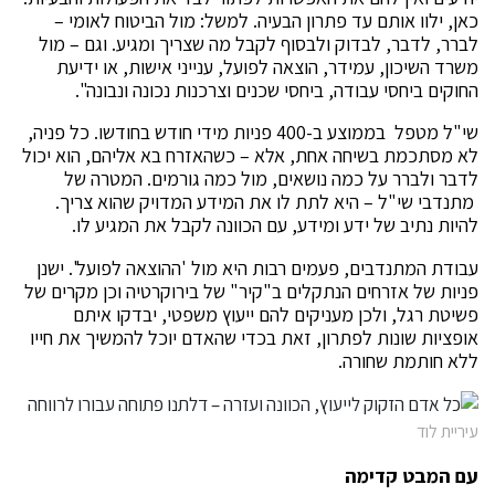
כאן, ילוו אותם עד פתרון הבעיה. למשל: מול הביטוח לאומי –
לברר, לדבר, לבדוק ולבסוף לקבל מה שצריך ומגיע. וגם – מול
משרד השיכון, עמידר, הוצאה לפועל, ענייני אישות, או ידיעת
החוקים ביחסי עבודה, ביחסי שכנים וצרכנות נכונה ונבונה".
שי"ל מטפל בממוצע ב-400 פניות מידי חודש בחודשו. כל פניה,
לא מסתכמת בשיחה אחת, אלא – כשהאזרח בא אליהם, הוא יכול
לדבר ולברר על כמה נושאים, מול כמה גורמים. המטרה של
מתנדבי שי"ל – היא לתת לו את המידע המדויק שהוא צריך.
להיות נתיב של ידע ומידע, עם הכוונה לקבל את המגיע לו.
עבודת המתנדבים, פעמים רבות היא מול 'ההוצאה לפועל'. ישנן
פניות של אזרחים הנתקלים ב"קיר" של בירוקרטיה וכן מקרים של
פשיטת רגל, ולכן מעניקים להם ייעוץ משפטי, יבדקו איתם
אופציות שונות לפתרון, זאת בכדי שהאדם יוכל להמשיך את חייו
ללא חותמת שחורה.
עיריית לוד
עם המבט קדימה