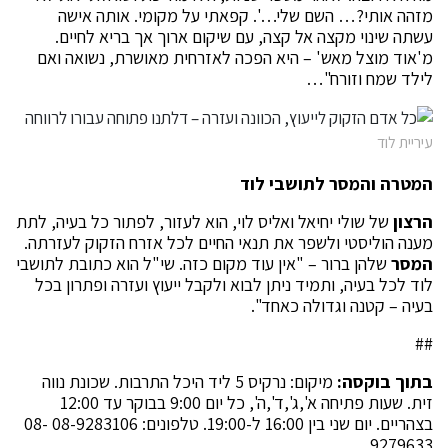
מזהה אותי?… השם שלי…'. קפאתי על מקומי. אותה אישה
עשתה שינוי מקצה אל קצה, עם שיקום ארוך אך בריא לחיים.
מ'אוד מוצל מאש' – היא הפכה לאזרחית מאושרת, נשואה ואם
לילד שמח וזורח"…
עיריית לוד
המטרה והמסר לתושבי לוד
הרצון
של שולי יחיאל ואליס לוי, הוא לעזור, לפתור כל בעיה, לתת
מענה הוליסטי ולשפר את תנאי החיים לכל אזרח הזקוק לעזרתה.
המסר
שלהן ברור – "אין עוד מקום כזה. שי"ל הוא כתובת לתושבי
לוד לכל בעיה, ותמיד ניתן לבוא ולקבל ייעוץ ועזרה ופתרון בכל
בעיה – קטנה וגדולה כאחד".
##
בתוך בוקסה:
מיקום: נרקיס 5 ליד היכל התרבות. שכונת נווה
זית. שעות פתיחה א',ג',ד',ה', כל יום 9:00 בבוקר עד 12:00
בצהריים. יום שני בין 16:00 ל-19:00. טלפונים: 08-9283106 08-
9279633