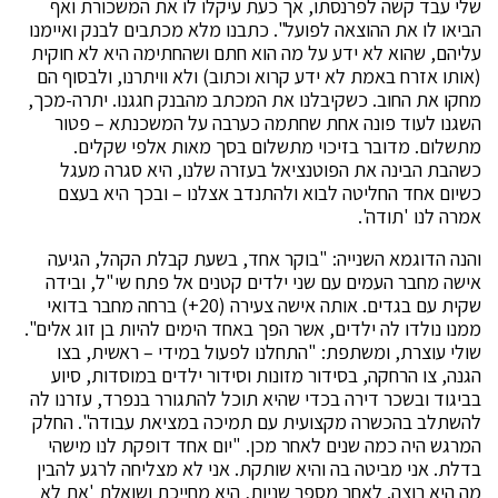
שלי עבד קשה לפרנסתו, אך כעת עיקלו לו את המשכורת ואף
הביאו לו את ההוצאה לפועל". כתבנו מלא מכתבים לבנק ואיימנו
עליהם, שהוא לא ידע על מה הוא חתם ושהחתימה היא לא חוקית
(אותו אזרח באמת לא ידע קרוא וכתוב) ולא וויתרנו, ולבסוף הם
מחקו את החוב. כשקיבלנו את המכתב מהבנק חגגנו. יתרה-מכך,
השגנו לעוד פונה אחת שחתמה כערבה על המשכנתא – פטור
מתשלום. מדובר בזיכוי מתשלום בסך מאות אלפי שקלים.
כשהבת הבינה את הפוטנציאל בעזרה שלנו, היא סגרה מעגל
כשיום אחד החליטה לבוא ולהתנדב אצלנו – ובכך היא בעצם
אמרה לנו 'תודה'.
והנה הדוגמא השנייה: "בוקר אחד, בשעת קבלת הקהל, הגיעה
אישה מחבר העמים עם שני ילדים קטנים אל פתח שי"ל, ובידה
שקית עם בגדים. אותה אישה צעירה (20+) ברחה מחבר בדואי
ממנו נולדו לה ילדים, אשר הפך באחד הימים להיות בן זוג אלים".
שולי עוצרת, ומשתפת: "התחלנו לפעול במידי – ראשית, בצו
הגנה, צו הרחקה, בסידור מזונות וסידור ילדים במוסדות, סיוע
בביגוד ובשכר דירה בכדי שהיא תוכל להתגורר בנפרד, עזרנו לה
להשתלב בהכשרה מקצועית עם תמיכה במציאת עבודה". החלק
המרגש היה כמה שנים לאחר מכן. "יום אחד דופקת לנו מישהי
בדלת. אני מביטה בה והיא שותקת. אני לא מצליחה לרגע להבין
מה היא רוצה. לאחר מספר שניות, היא מחייכת ושואלת 'את לא