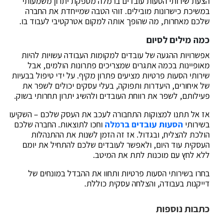
הצעת שירותי הסעות עובדים ברמלה מספקת יתרון משמעותי
במשיכת כישרונות מובילים. זוהי הטבה שמייחדת את החברה
שלכם מאחרות, מה שהופך אותה למקום אטרקטיבי לעבוד בו.
כמה מילים לסיום
אפשרויות ההגעה של עובדים למקומות העבודה עשויות להיות
מאופיינות בכמה אתגרים שמצריכים פתרונות הולמים, אבל
שירותי הסעות פרטיות מציעים פתרון מקיף. על ידי טיפול בבעיות
של איחורים, היעדרות ותפוקה, בעלי עסקים יכולים לשפר את
פעילותם, לשפר את רווחת העובדים ולהשיג יתרון תחרותי בשוק.
אז אל תתנו למצוקות התחבורה לעכב את העסק שלכם – השקיעו
בשירותי
הסעות עובדים ברמלה
וחכו לתוצאות. החברה שלכם
הולכת להצליח, ובגדול. אז זה הזמן לשנות את ההתנהלות
העסקית עוד היום, ולאפשר לעובדים שלכם להתחיל את יומם
ללא לחץ עם מוכנות לתת את המיטב.
בחרו בשירותי הסעות פרטיות ותחוו את ההבדל במונחים של
דייקנות בעבודה, והצלחה עסקית כוללת.
כתבות נוספות