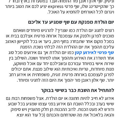
וניסיון. שף אלון ראובן פור התמחה ועבד במסעדות בארץ ובחו"ל
כך שהקייטרינג שלו, שף פרטי express יציע לכם את הטוב ביותר
ויגרום לכל האורחים להחמיא על האוכל.
יום הולדת מפנקת עם שף שמגיע עד אליכם
רוצים לחגוג יום הולדת כמו שצריך? להרגיש מיוחדים ושאתם
מוכנים לפרגן ולפנק את עצמכם? ארוחה פרטית אצלכם בבית או
במכל מקום אחר שתבחרו: בחוף הים, ביער או בכל לוקיישן האהוב
עליכם תהפוך את יום ההולדת הזה לבלתי נשכח. הזמנת
שף פרטי לאירוע קטן
כמו יום הולדת אך גם אירועים מכל סוג
אחר תשדרג את האירוע ותהפוך אותו למיוחד ושונה. השילוב בין
שירות אישי במיוחד עבורכם ובשבילכם יחד עם אוכל מושקע,
מנות מיוחדות, טריות ואיכותיות הוא שילוב מנצח. אתם יכולים
לפרגן לעצמכם בארוחה פרטית זוגית, משפחתית או אירוע רחב
יותר. שף אלון ראובן פור יהפוך את היום הזה לחגיגי ומיוחד.
להתחיל את השבת כבר בשישי בבוקר
אירוע לא חייב להיות חתונה או יום הולדת. אצל משפחות רבות גם
שישי בערב ובכלל השבת הם אירוע בפני עצמו שמגיע בכל שבוע
ודורש לא מעט הכנות. לרוב ההכנות הן חלק מהעניין ויש סיפוק
והנאה בלאכול את מה שטרחתם והכנתם (כל עוד הוא יוצא