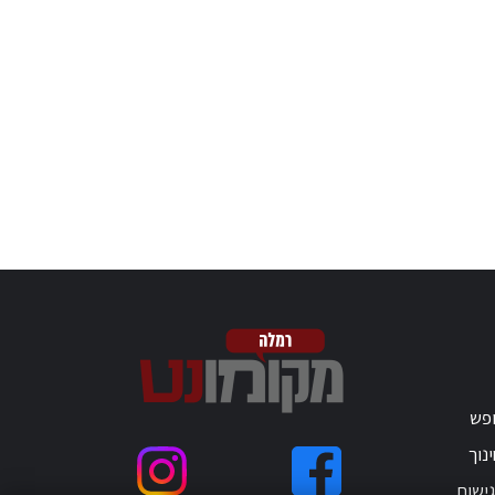
ופש
נוך
ישות