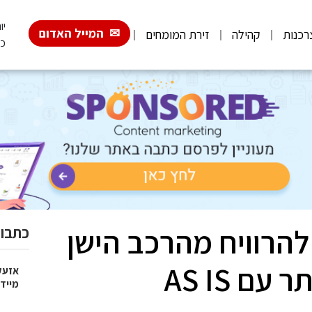
יום 
המייל האדום
רכנות
קהילה
זירת המומחים
כ"
להרוויח מהרכב הישן
כתבות
ולתרום לעולם ירוק יותר עם AS IS
אזעק
מייד