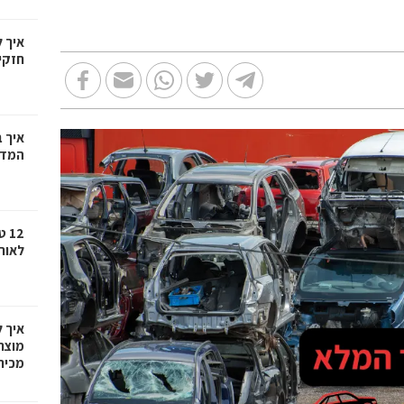
איך 
חזקי
איך ב
המדר
12
לאור
איך 
מוצר
מכיר