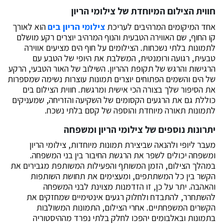
חווית הצילום המיוחדת של צילומי הריון
אחד המיקומים המרהיבים לעריכת
צילומי הריון בים
הוא לאורך
קו החוף, שם האווירה הטבעית והנוף המרהיב יוצרים רקע מושלם
לתמונות בלתי נשכחות. הצילומים על חוף הים מציעים אווירה
טבעית, רגועה ורומנטית, המשלבת את היופי של הטבע עם
הרגישות והרגש של תקופת ההריון. השילוב של האור הטבעי, הרקע
של הים והשמים הפתוחים יוצרים תמונות עוצרות נשימה שמספרות
את הסיפור שלך בצורה הכי אישית ומרגשת. חווית הצילום בים
כוללת גם את הרגעים הקסומים של השקיעה והזריחה, שמעניקים
לתמונות תאורה מיוחדת והוספה של קסם בלתי נשכח.
יתרונות נוספים של צילומי הריון ומשפחה
מעבר ליופי ולהנאה שביצירת תמונות מיוחדות, צילומי הריון
ומשפחה יכולים לשפר את הרגשת החיבור בין בני המשפחה.
במהלך הצילום, הזמן המשותף והפעילות המשותפת מגבירים את
הקשר בין כל המשתתפים, ומעצימים את תחושת השותפות
והאהבה. יתר על כן, זו הזדמנות מצוינת לבני המשפחה
להשתחרר, להתבדח ולחלוק רגעים אינטימיים שמחזקים את
הקשרים המשפחתיים. אחרי הצילום, התמונות המשולבות
בתמונות ובאלבומים יהפכו לחלק בלתי נפרד מההיסטוריה