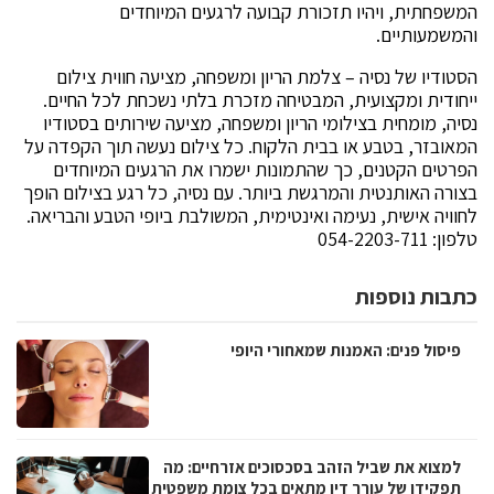
המשפחתית, ויהיו תזכורת קבועה לרגעים המיוחדים
והמשמעותיים.
הסטודיו של נסיה – צלמת הריון ומשפחה, מציעה חווית צילום
ייחודית ומקצועית, המבטיחה מזכרת בלתי נשכחת לכל החיים.
נסיה, מומחית בצילומי הריון ומשפחה, מציעה שירותים בסטודיו
המאובזר, בטבע או בבית הלקוח. כל צילום נעשה תוך הקפדה על
הפרטים הקטנים, כך שהתמונות ישמרו את הרגעים המיוחדים
בצורה האותנטית והמרגשת ביותר. עם נסיה, כל רגע בצילום הופך
לחוויה אישית, נעימה ואינטימית, המשולבת ביופי הטבע והבריאה.
טלפון: 054-2203-711
כתבות נוספות
פיסול פנים: האמנות שמאחורי היופי
למצוא את שביל הזהב בסכסוכים אזרחיים: מה
תפקידו של עורך דין מתאים בכל צומת משפטית