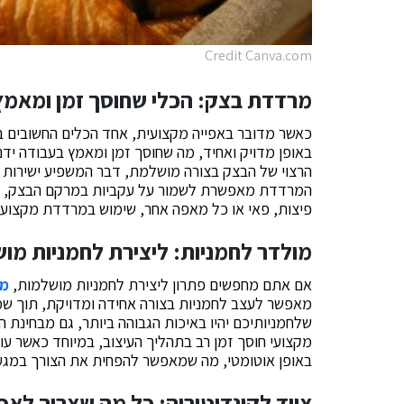
Credit Canva.com
מרדדת בצק: הכלי שחוסך זמן ומאמץ
כאשר מדובר באפייה מקצועית, אחד הכלים החשובים ב
באופן מדויק ואחיד, מה שחוסך זמן ומאמץ בעבודה יד
הרצוי של הבצק בצורה מושלמת, דבר המשפיע ישירות ע
המרדדת מאפשרת לשמור על עקביות במרקם הבצק, מה 
פיצות, פאי או כל מאפה אחר, שימוש במרדדת מקצועי
מולדר לחמניות: ליצירת לחמניות מו
אם אתם מחפשים פתרון ליצירת לחמניות מושלמות,
מו
מאפשר לעצב לחמניות בצורה אחידה ומדויקת, תוך שמ
שלחמניותיכם יהיו באיכות הגבוהה ביותר, גם מבחינת
מקצועי חוסך זמן רב בתהליך העיצוב, במיוחד כאשר עו
באופן אוטומטי, מה שמאפשר להפחית את הצורך במגע יד
ציוד לקונדיטוריה: כל מה שצריך לאפ