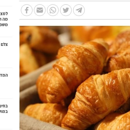
למצו
מה ת
משפט
צלם 
המדר
בחינ
במוק