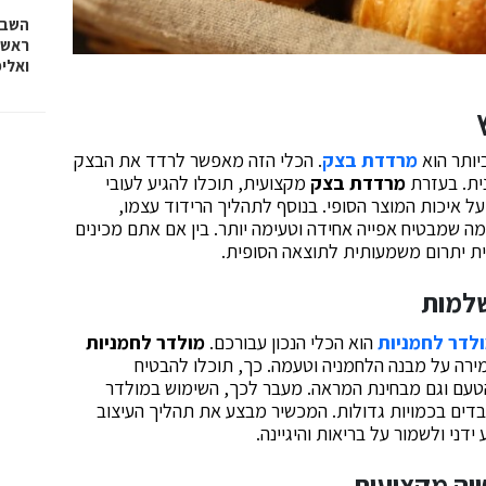
השבוע
ראש 
ואלי
יותר הוא
מרדדת בצק
. הכלי הזה מאפשר לרדד את הבצק
נית. בעזרת
מרדדת בצק
מקצועית, תוכלו להגיע לעובי
ל איכות המוצר הסופי. בנוסף לתהליך הרידוד עצמו,
שמבטיח אפייה אחידה וטעימה יותר. בין אם אתם מכינים
ת יתרום משמעותית לתוצאה הסופית.
שלמות
לדר לחמניות
הוא הכלי הנכון עבורכם.
מולדר לחמניות
ירה על מבנה הלחמניה וטעמה. כך, תוכלו להבטיח
 הטעם וגם מבחינת המראה. מעבר לכך, השימוש במולדר
בדים בכמויות גדולות. המכשיר מבצע את תהליך העיצוב
ני ולשמור על בריאות והיגיינה.
ייה מקצועית