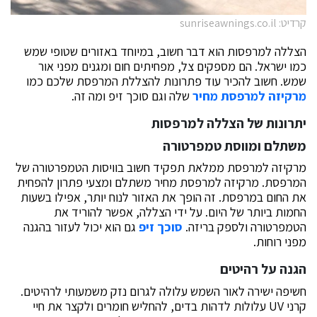
קרדיט: sunriseawnings.co.il
הצללה למרפסות הוא דבר חשוב, במיוחד באזורים שטופי שמש
כמו ישראל. הם מספקים צל, מפחיתים חום ומגנים מפני אור
שמש. חשוב להכיר עוד פתרונות להצללת המרפסת שלכם כמו
מרקיזה למרפסת מחיר
שלה וגם סוכך זיפ ומה זה.
יתרונות של הצללה למרפסות
משתלם ומווסת טמפרטורה
מרקיזה למרפסת ממלאת תפקיד חשוב בוויסות הטמפרטורה של
המרפסת. מרקיזה למרפסת מחיר משתלם ומצעי פתרון להפחית
את החום במרפסת. זה הופך את האזור לנוח יותר, אפילו בשעות
החמות ביותר של היום. על ידי הצללה, אפשר להוריד את
הטמפרטורה ולספק בריזה.
סוכך זיפ
גם הוא יכול לעזור בהגנה
מפני רוחות.
הגנה על רהיטים
חשיפה ישירה לאור השמש עלולה לגרום נזק משמעותי לרהיטים.
קרני UV עלולות לדהות בדים, להחליש חומרים ולקצר את חיי