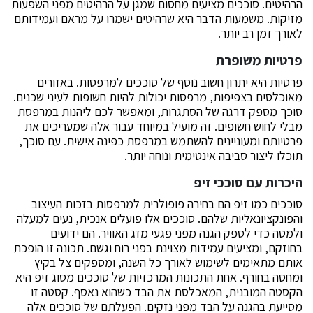
הרהיטים. סוככים מציעים מחסום שמגן על הרהיטים מפני השפעות
מזיקות. משמעות הדבר היא שרהיטים ישמרו על מראם ועמידותם
לאורך זמן רב יותר.
פרטיות משופרת
פרטיות היא יתרון חשוב נוסף של סוככים למרפסות. באזורים
מאוכלסים בצפיפות, מרפסות יכולות להיות חשופות לעיני שכנים.
סוכך מספק דרגה של הסתגרות, ומאפשר לכם ליהנות במרפסת
מבלי לחוש חשופים. זה מועיל במיוחד עבור אלה שמעריכים את
פרטיותם ומעוניינים להשתמש במרפסת כפינה אישית. עם סוכך,
תוכלו ליצור סביבה אינטימית ונוחה יותר.
היכרות עם סוככי זיפ
סוככים כמו זיפ הם בחירה פופולרית למרפסות בזכות העיצוב
והפונקציונאליות שלהם. סוככים אלו פועלים אנכית, נעים למעלה
ולמטה כדי לספק הגנה מפני פגעי מזג האוויר. הם ידועים
בחוזקם, ומציעים עמידות מצוינת בפני רוח וגשם. תכונה זו הופכת
אותם מתאימים לשימוש לאורך כל השנה, ומספקים צל בקיץ
ומחסה בחורף. אחת התכונות המרכזיות של סוככים מסוג זיפ היא
הקסטה המובנית, המאכלסת את הבד כשהוא נאסף. קסטה זו
מסייעת בהגנה על הבד מפני נזקים. הפעלתם של סוככים אלה