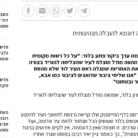
דוד ל
וספו
חדשו
כלבים
גמזו ערך ביקור פתע בלוד: "על כל רשות מקומית
והמכב
הווה מודל מוצלח לעיר שהצליחה להוריד בצורה
את האחריות שמגלה ראש העיר לוד שלא מהסס
"אנו שליחי ציבור שדואגים לציבור כמו אבא,
חדשו
ר ובטחונו"
תקדי
חרון בלוד, שמהווה מודל מוצלח לעיר שהצליחה להוריד
שפרסם בדף הפייסבוק שלו קריאה נרגשת לתושבי העיר להימנע
רובו
אנשים בלוד שעושים הכל שנחזור להיות עיר אדומה, ועוד
רכים. זו חוצפה שאין כדוגמתה. אין לקיים אירועים בניגוד
ומתפ
נית", כך כאמור ציין יאיר רביבו בפוסט שגרר אחריו