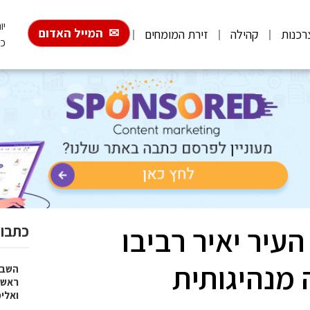
יום 
המייל האדום
רכנות
קהילה
זירת המומחים
כ"
העיר יאיר רביבו
כתבות
 מנהיגותית
השבוע
ראש 
ואלי