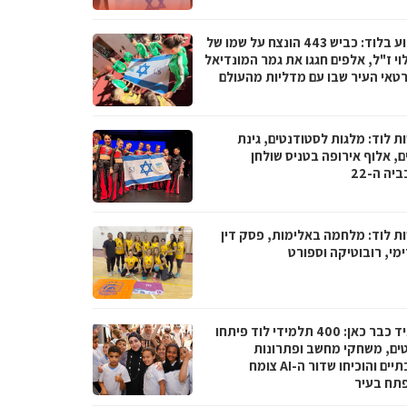
השבוע בלוד: כביש 443 הונצח על שמו של
וי ז"ל, אלפים חגגו את גמר המונדיאל
רטאי העיר שבו עם מדליות מהעולם
ת לוד: מלגות לסטודנטים, גינת
, אלוף אירופה בטניס שולחן
יה ה-22
ת לוד: מלחמה באלימות, פסק דין
מי, רובוטיקה וספורט
העתיד כבר כאן: 400 תלמידי לוד פיתחו
טים, משחקי מחשב ופתרונות
סביבתיים והוכיחו שדור ה-AI צומח
תח בעיר