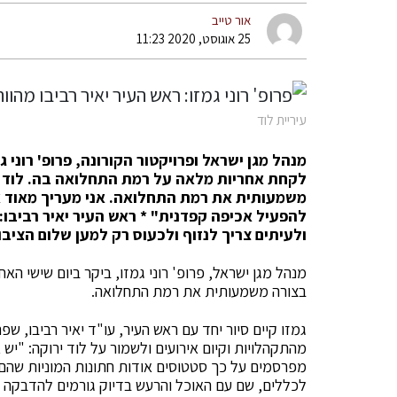
אור טייב
25 אוגוסט, 2020 11:23
עיריית לוד
מנהל מגן ישראל ופרויקטור הקורונה, פרופ' רוני 
לקחת אחריות מלאה
על רמת התחלואה בה. לוד מ
משמעותית את רמת התחלואה. אני מעריך מאוד 
להפעיל אכיפה קפדנית" * ראש העיר יאיר רביבו: 
ולעיתים צריך לנזוף ולכעוס רק למען שלום הציבו
מנהל מגן ישראל, פרופ' רוני גמזו, ביקר ביום שישי הא
בצורה משמעותית את רמת התחלואה.
גמזו קיים סיור יחד עם ראש העיר, עו"ד יאיר רביבו, 
מהתקהלויות וקיום אירועים ולשמור על לוד ירוקה: "יש 
מפרסמים על כך סטטוסים אודות חתונות המוניות שהם עו
לכללים, שם עם האוכל והרעש בדיוק גורמים להדבקה המו