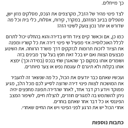
כך מייחלים.
לצד פינוי מהיר של הזבל, מקרצפים את הנכס, מסלקים מזון ישן,
מטפלים בביוב המזהם, במקרר, קירות, אסלות, כלי בית וכל מה
שדורש או יותר נכון צועק לשינוי הזה!
כמו כן, אם וכאשר קיים ציוד חדש בדירה והוא בהחלט יכול לתרום
לכלל האוכלוסייה אזי מפעיל שי פינוי דירה את כל קשריו ומפנה
את הציוד לזכות תרומות לנזקקים דרך משרד הרווחה. את השינוע
מבצעים הצוות ואם יש בכל זאת חפץ בעל ערך מבינים בזה
ושומרים אותו במקום כך שהאגרן שחי בנכס (במידה וכך) ימצא
אותו בקלות ולא תיגרם לו עוגמת נפש או צער מיותרים.
ועכשיו שאתם כבר יודעים את הכול, כל מה שנשאר זה להעביר
את המושכות לצוות פינוי דירה שרוצה לסייע לכם מכל הלב, מגיע
ממוקד ויודע רק דבר אחד, לאחר שהדירה תפונה מחפצים יהיה
ניתן להשתמש בה למגורים חוזרים, להצלת חיים, לשיפור המצב
הפיננסי או כל דבר אחר שאתם בוחרים.
אחרי הכול יש את הרגע לפני הפינוי ויש את החיים שאחרי.
כתבות נוספות