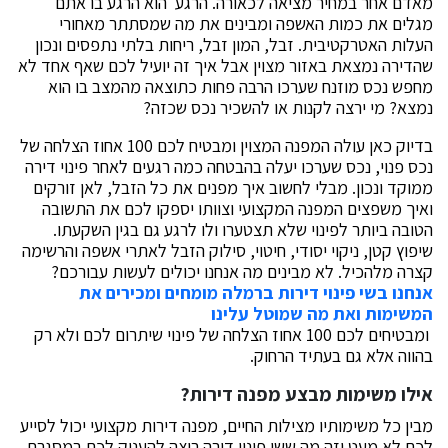
מאדם אחר במחיר מציאה לכאורה. הרגע הוא הרגע בו אתם
מגלים את כמות האשפה ומבינים את מה שמסתתר מאחורי
העלות האטרקטיבית. זבל, המון זבל, ריחות בלתי נתפסים ונכון
שהדירה נמצאת באזור מצוין אבל איך זה יועיל לכם שאף אחד לא
מחפש נכס מוזנח שערכו הרבה פחות כתוצאה מהמצב בו הוא
נמצא? מי ירצה לקנות או להשכיר נכס שכזה?
בדיוק כאן עולה המפנה המצוין ומבטיח לכם 100 אחוז הצלחה של
נכס פנוי, נכס שערכו יעלה בהבטחה כמה רגעים לאחר פינוי דירה
ממוקד ונכון. מבלי לחשוב איך מפנים את כל הזבל, לאן זורקים
ואיך משפצים המפנה המקצועי וצוותו יספקו לכם את התשובה
הטובה ביותר לפינוי שלא תצטערו ולו לרגע גם בגין השקעתו.
שיפוץ קטן, ניקוי יסודי, חיטוי, סילוק הזבל לאתרי אשפה והרשימה
קצרה מלהכיל. לא מבינים מה אנחנו יכולים לעשות עבורכם?
אנחנו בשי פינוי דירות ברמלה מומחים ומכירים את
המשימות ואת מה שמוטל עלינו
ומבטיחים לכם 100 אחוז הצלחה של פינוי שיתרום לכם ולא רק
בהווה אלא גם בעתיד הרחוק.
אילו משימות מבצע מפנה דירות?
מבין כל משימותיו מצילות החיים, מפנה דירות מקצועי יכול לסייע
לכם לא מעט וזה מה ששי פינוי דירה רוצה להעניק לכם במסגרת