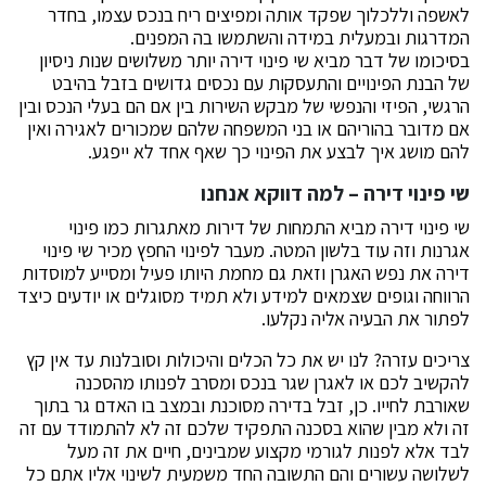
לאשפה וללכלוך שפקד אותה ומפיצים ריח בנכס עצמו, בחדר
המדרגות ובמעלית במידה והשתמשו בה המפנים.
בסיכומו של דבר מביא שי פינוי דירה יותר משלושים שנות ניסיון
של הבנת הפינויים והתעסקות עם נכסים גדושים בזבל בהיבט
הרגשי, הפיזי והנפשי של מבקש השירות בין אם הם בעלי הנכס ובין
אם מדובר בהוריהם או בני המשפחה שלהם שמכורים לאגירה ואין
להם מושג איך לבצע את הפינוי כך שאף אחד לא ייפגע.
שי פינוי דירה – למה דווקא אנחנו
שי פינוי דירה מביא התמחות של דירות מאתגרות כמו פינוי
אגרנות וזה עוד בלשון המטה. מעבר לפינוי החפץ מכיר שי פינוי
דירה את נפש האגרן וזאת גם מחמת היותו פעיל ומסייע למוסדות
הרווחה וגופים שצמאים למידע ולא תמיד מסוגלים או יודעים כיצד
לפתור את הבעיה אליה נקלעו.
צריכים עזרה? לנו יש את כל הכלים והיכולות וסובלנות עד אין קץ
להקשיב לכם או לאגרן שגר בנכס ומסרב לפנותו מהסכנה
שאורבת לחייו. כן, זבל בדירה מסוכנת ובמצב בו האדם גר בתוך
זה ולא מבין שהוא בסכנה התפקיד שלכם זה לא להתמודד עם זה
לבד אלא לפנות לגורמי מקצוע שמבינים, חיים את זה מעל
לשלושה עשורים והם התשובה החד משמעית לשינוי אליו אתם כל