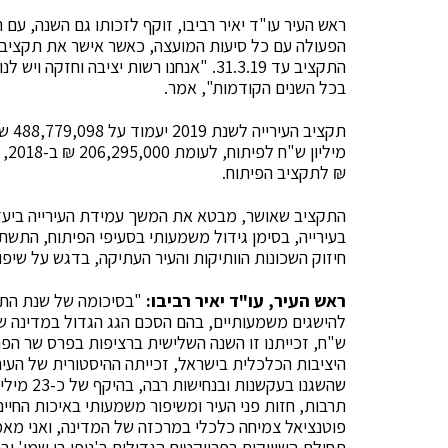
ראש העיר עו"ד יאיר רביבו, זוקף לזכותו גם השנה, ע
הפעולה עם כל סיעות המועצה, כאשר אישר את תקציב ה
התקציב עד 31.3.19. "אנחנו רשות יציבה ו
בכל השנים הקודמות", אמר.
₪ לתקציב הפיתוח.
התקציב שאושר, מבטא את המשך עמידת העירייה ביעדי ה
בעירייה, בסימן גידול משמעותי בסעיפי הפיתוח, התשתיו
חיזוק השכונות הוותיקות והעיר העתיקה, בדגש על שיפ
ראש העיר, עו"ד יאיר רביבו:
היציבות הכלכלית בישראל, זכייתה ההיסטורית של העיר
שהשגנו בע
תרבות, חזות פני העיר ומשיפור משמעותי באיכות החיי
פוטנציאל צמיחה כלכלי במרכזה של המדינה, ואני מאמ
תחילת השיווקים בפרויקטים הגדולים ב'נופי בן שמן' ובני