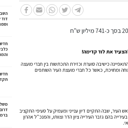
דוד ל
וספו
חדשו
כלבים
להצעיד את לוד קדימה!
והמכב
תאפיינה כישיבה סוערת וכזירת התכתשות בין חברי מועצה
נוחה ומחויכת, כאשר כל חברי מועצת העיר השותפים
חדשו
תקדי
משלח
דרום 
 העיר, שבה התקיים דיון ענייני ומעמיק על סעיפי התקציב
ברמל
רייה בהם גזבר העירייה ציון הדר וצוותו, והמנכ"ל אהרון
י.