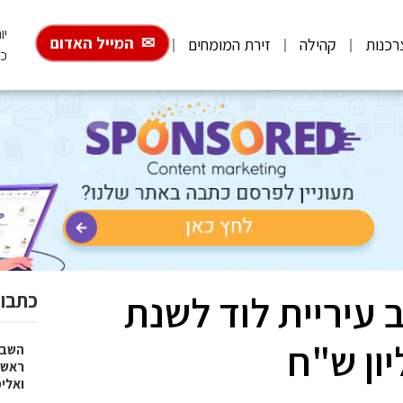
יום 
המייל האדום
רכנות
קהילה
זירת המומחים
כ"
 עיריית לוד לשנת
כתבות
השבוע
ראש 
ואלי