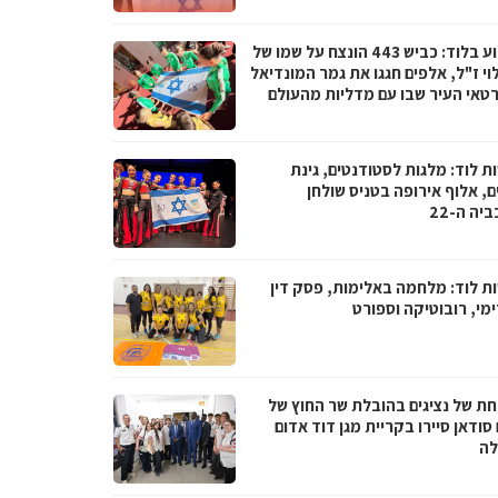
השבוע בלוד: כביש 443 הונצח על שמו של
וי ז"ל, אלפים חגגו את גמר המונדיאל
רטאי העיר שבו עם מדליות מהעולם
ת לוד: מלגות לסטודנטים, גינת
, אלוף אירופה בטניס שולחן
יה ה-22
ת לוד: מלחמה באלימות, פסק דין
מי, רובוטיקה וספורט
ת של נציגים בהובלת שר החוץ של
סודאן סיירו בקריית מגן דוד אדום
ה