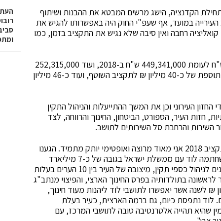
ם תחילת הקדנציה, הישג מרשים המבטא את ההבנות ושיתוף
רובו
עירייה במועד, אף שעפ"י החוק היה באפשרותו להגיש את
חזקה ויש לנו קואליציה רחבה ואין סיבה שלא נגיש את התקציב בזמן, כמו
ומתפ
תקציב העירייה לשנת 2019 יעמוד על 488,779,098 ש"ח לעומת 449,341,000 ש"ח ב-2018, ועוד 252,315,000
מיליון ש"ח לפיתוח, לעומת 206,295,000 ₪ ב-2018, תוספת של כ-40 מיליון ₪ לתקציב השוטף, ועוד כ-46 מיליון
חזון העירוני וכן את המשך ההתייעלות והניהול התקין
ת, חזות העיר, הספורט, הביטחון, החינוך והרווחה, לצד
ור השירות והרחבת סל השירותים לתושב.
"בסיכומה של שנת התקציב 2018 אני מאוד מרוצה ואופטימי יותק מתמיד. הגענו
להישגים משמעותיים, בהם הסכם הגג הגדול במדינה שחתמה לוד עם ממשלת ישראל בגובה של כ-7 מיליארד
ש"ח, זכייתנו זו השנה השלישית ברציפות בפרס שר הפנים לניהול כספי תקין, מיצובה של העיר בין 10 הערים בעלות
 לראשונה בתולדותיה בפרס החינוך הארצי, והפיצוי מנתב"ג
קשנות ובנחישות רבה, בהיקף של כ-23 מיליון ₪ לשנה אשר יאפשרו לתושבי לוד ליהנות מעוד חינוך,
ם. לוד נתפסת כיום, גם ברמה הארצית, כעיר בעלת
ין שהיא תהייה אלטרנטיבה טובה לתושבי המרכז, עם
ר צבי".