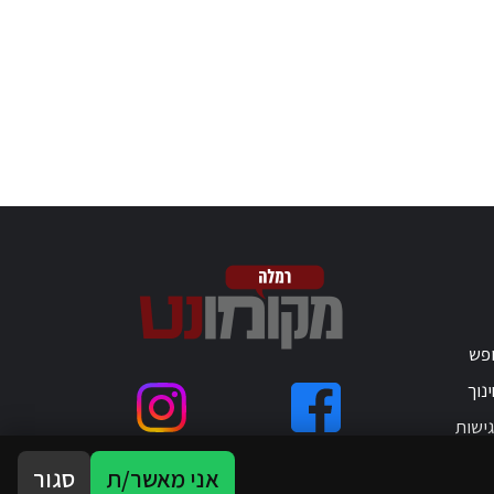
ופש
נוך
ישות
אני מאשר/ת
סגור