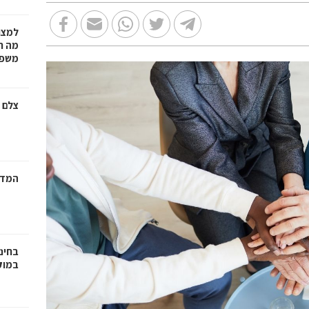
למצו
מה ת
משפט
צלם 
המדר
בחינ
במוק