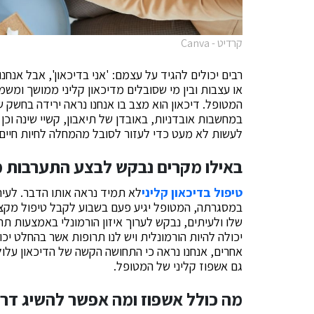
קרדיט - Canva
רבים יכולים להגיד על עצמם: 'אני בדיכאון', אבל אנחנ
או עצבות ובין מי שסובלים מדיכאון קליני ממושך ומשמ
המטופל. דיכאון הוא מצב בו אנחנו נראה ירידה בחשק של
במחשבות אובדניות, באובדן של תיאבון, קשיי שינה וכן 
לעשות לא מעט כדי לעזור לסובל מהמחלה לחיות חיים 
באילו מקרים נבקש לבצע התערבות מ
טיפול בדיכאון קליני
לא תמיד נראה אותו הדבר. לעית
במסגרתה, המטופל יגיע פעם בשבוע לקבל טיפול מקצו
שלו ולעיתים, נבקש לערוך איזון הורמונלי באמצעות תר
יכולה להיות הורמונלית ויש לנו תרופות אשר בהחלט יכ
אחרים, אנחנו נראה כי התחושה הקשה של הדיכאון עלולה
גם אשפוז קליני של המטופל.
מה כולל אשפוז ומה אפשר להשיג דרכ