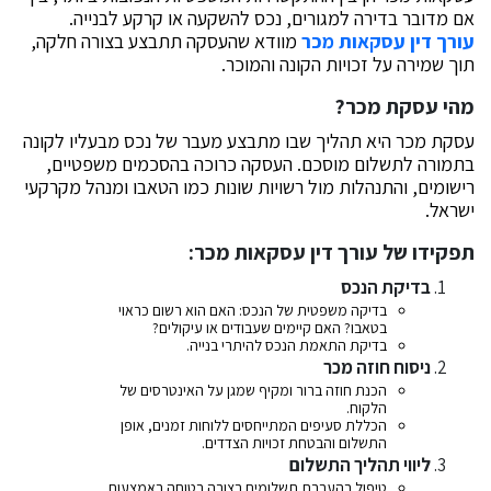
אם מדובר בדירה למגורים, נכס להשקעה או קרקע לבנייה.
עורך דין עסקאות מכר
מוודא שהעסקה תתבצע בצורה חלקה,
תוך שמירה על זכויות הקונה והמוכר.
מהי עסקת מכר?
עסקת מכר היא תהליך שבו מתבצע מעבר של נכס מבעליו לקונה
בתמורה לתשלום מוסכם. העסקה כרוכה בהסכמים משפטיים,
רישומים, והתנהלות מול רשויות שונות כמו הטאבו ומנהל מקרקעי
ישראל.
תפקידו של עורך דין עסקאות מכר:
בדיקת הנכס
בדיקה משפטית של הנכס: האם הוא רשום כראוי
בטאבו? האם קיימים שעבודים או עיקולים?
בדיקת התאמת הנכס להיתרי בנייה.
ניסוח חוזה מכר
הכנת חוזה ברור ומקיף שמגן על האינטרסים של
הלקוח.
הכללת סעיפים המתייחסים ללוחות זמנים, אופן
התשלום והבטחת זכויות הצדדים.
ליווי תהליך התשלום
טיפול בהעברת תשלומים בצורה בטוחה באמצעות