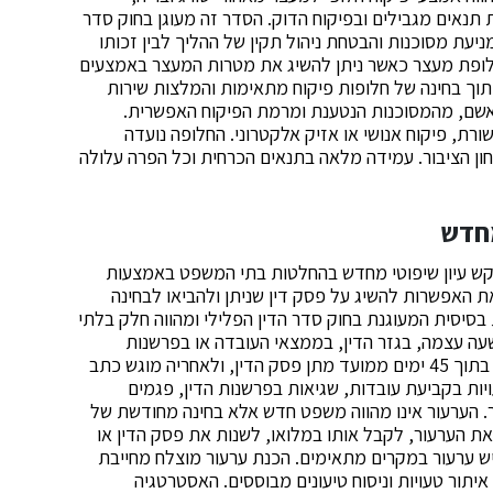
אים מגבילים ובפיקוח הדוק. הסדר זה מעוגן בחוק סדר
מניעת מסוכנות והבטחת ניהול תקין של ההליך לבין זכותו
לופת מעצר כאשר ניתן להשיג את מטרות המעצר באמצעים
 תוך בחינה של חלופות פיקוח מתאימות והמלצות שירות
הנאשם, מהמסוכנות הנטענת ומרמת הפיקוח האפשרית.
רת, פיקוח אנושי או אזיק אלקטרוני. החלופה נועדה
ן הציבור. עמידה מלאה בתנאים הכרחית וכל הפרה עלולה
מחדש
 עיון שיפוטי מחדש בהחלטות בתי המשפט באמצעות
 האפשרות להשיג על פסק דין שניתן ולהביאו לבחינה
בסיסית המעוגנת בחוק סדר הדין הפלילי ומהווה חלק בלתי
עה עצמה, בגזר הדין, בממצאי העובדה או בפרשנות
המשפטית שניתנה. ההליך נפתח בהגשת הודעת ערעור בתוך 45 ימים ממועד מתן פסק הדין, ולאחריה מוגש כתב
יות בקביעת עובדות, שגיאות בפרשנות הדין, פגמים
. הערעור אינו מהווה משפט חדש אלא בחינה מחודשת של
 הערעור, לקבל אותו במלואו, לשנות את פסק הדין או
ש ערעור במקרים מתאימים. הכנת ערעור מוצלח מחייבת
יתור טעויות וניסוח טיעונים מבוססים. האסטרטגיה