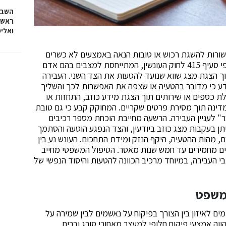
השבוע
ראש 
ואלי
ורות להשגת רכוש או טובות הנאה באמצעים לא כשרים
מהווה עבירה פלילית לפי סעיף 415 לחוק העונשין, המתייחסת למצבים בהם אדם
ך הצגת מצג שווא שנועד להטעות את הצד השני. העבירה
דע כי מדובר בהטעיה או שצפה את האפשרות לכך והשליך
ת כספים או שירותים תוך הצגת מידע כוזב, התחזות או
דינה תוך מסירת פרטים שקריים. המחוקק קבע כי גם טובת
ר" לעניין העבירה. הרשעה מחייבת הוכחת מספר רכיבים
ן בעקבות מצג כוזב ביודעין, והצד הנפגע הוטעה והסתמך
 מהות ההטעיה, היקף הנזק ומידת התחכום. העונש נע בין
ם מחמירים עד חמש שנות מאסר. הטיפול המשפטי מחייב
 העבירה, במיוחד מרכיב הכוונה להטעות והיסוד הנפשי של
משפט
לאיזון בין הצורך בפיקוח על נאשמים לבין שמירה על
וה אמצעי פיקוח חלופי למעצר מאחורי סורג ובריח,