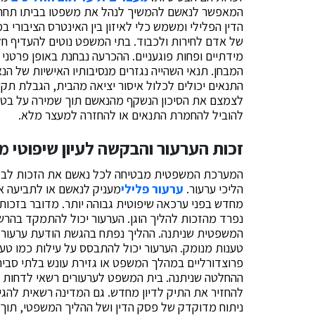
המאפשר לנאשם להמשיך לנהל את משפטו בביתו תחת תנ
הדין הפלילי ומשמש כלי לאיזון בין האינטרס הציבורי ב
של אדם לחירות ולכבוד. בתי המשפט נוטים להעדיף ח
מידתיים ופחות פוגעניים. ההכרעה נבחנת באופן פרטני
המבחן. תנאי השהייה נגזרים מנסיבותיו האישיות של 
התנאים יכולים לכלול איסור יציאה מהבית, הגבלת תקשו
לצמצם את הסיכון הנשקף מהנאשם תוך שמירה על בטחו
להוביל להחמרת התנאים או להחזרה למעצר מלא.
זכות הערעור והבקשה לעיון שיפוטי 
המערכת המשפטית מבטיחה לכל נאשם את הזכות לבקש
הליכי ערעור.
ערעור פלילי
מעניק לנאשם או לתביעה את
מחדש בפני ערכאה שיפוטית גבוהה יותר. מדובר בזכות 
נפרד מהזכות להליך הוגן. הערעור יכול להתמקד בהרש
טענות מנומק. הערעור יכול להתבסס על עילות כמו טעו
פרוצדורליים במהלך המשפט או גזירת עונש בלתי סביר
ההחלטה שניתנה. בית המשפט לערעורים רשאי לדחות את
להחזיר את התיק לדיון מחדש. גם המדינה רשאית להגי
ניתוח מדוקדק של פסק הדין ושל ההליך המשפטי, תוך א