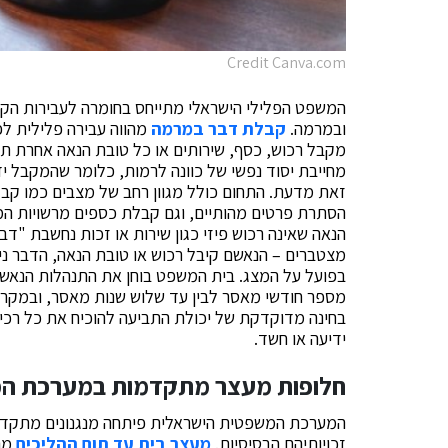
Credit Canva.com
המשפט הפלילי הישראלי מתייחס בחומרה לעבירות הקש
ובמרמה.
קבלת דבר במרמה
מקבל רכוש, כסף, שירותים או כל טובת הנאה אחרת תו
מחייבת יסוד נפשי של כוונה לרמות, כלומר שהמקבל י
זאת מדעת. התחום כולל מגוון רחב של מצבים כמו קבל
הסתרת פרטים מהותיים, וגם קבלת כספים מרשויות המ
הנאה שאינה רכוש פיזי כגון שירות או זכות נחשבת "דב
מצטברים – הנאשם קיבל רכוש או טובת הנאה, הדבר נית
בפועל על המצג. בית המשפט בוחן את התנהלות הנאשם,
מספר חודשי מאסר לבין עד שלוש שנות מאסר, ובמקרי
בחינה מדוקדקת של יכולת התביעה להוכיח את כל רכיבי
ידיעה או חשד.
חלופות מעצר מתקדמות במערכת ה
המערכת המשפטית הישראלית פיתחה מנגנונים מתקדמים 
זכויותיהם הבסיסיות.
מעצר בית עד תום ההליכים
מהו