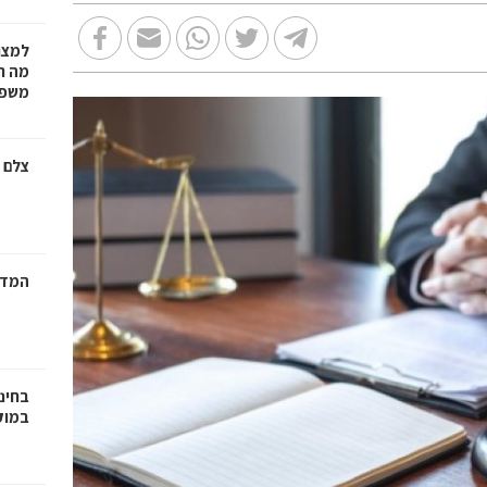
למצו
מה ת
משפט
צלם 
המדר
בחינ
במוק