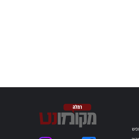
ופש
נוך