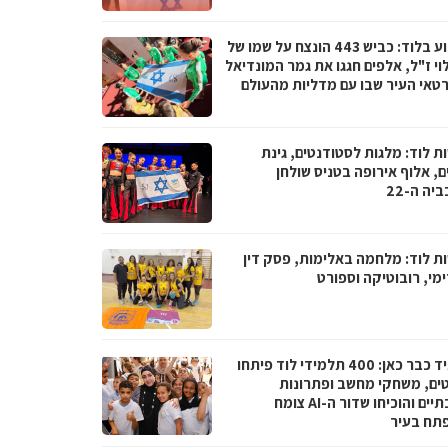
השבוע בלוד: כביש 443 הונצח על שמו של
וי ז"ל, אלפים חגגו את גמר המונדיאל
רטאי העיר שבו עם מדליות מהעולם
ת לוד: מלגות לסטודנטים, גינת
, אלוף אירופה בטניס שולחן
יה ה-22
ת לוד: מלחמה באלימות, פסק דין
מי, רובוטיקה וספורט
העתיד כבר כאן: 400 תלמידי לוד פיתחו
טים, משחקי מחשב ופתרונות
סביבתיים והוכיחו שדור ה-AI צומח
תח בעיר