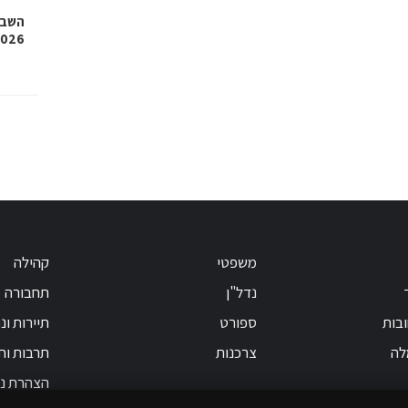
השבוע
2026, איגרוף, גלגיליות וגם
משפטי
קהילה
נדל"ן
תחבורה
בות
ספורט
תיירות ונ
לה
צרכנות
תרבות וחי
הצהרת נג