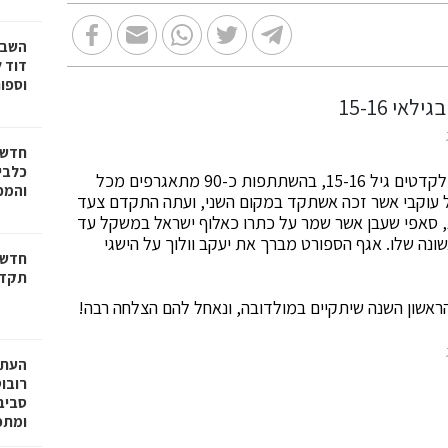
דוד ל
וספו
חדשו
כלבים
בשבוע שעבר נערכה בקרית גת אליפות ישראל באגרוף לקדטים גיל 15-16, בהשתתפות כ-90 מתאגרפים מכל
והמכב
אל עוקבי אשר זכה אשתקד במקום השני, ועתה התקדם צעד
צח בגמר יריב מכפר קאסם במשקל עד 48 ק"ג, סאפי שעבן אשר שמר על כתרו כאלוף ישראל במשקל עד
ונה שלו. אגף הספורט מברך את יעקב וולוך על הישגי
חדשו
תקדי
הראשון השנה שיתקיים במולדובה, ונאחל להם הצלחה רבה!
רובו
ומתפ