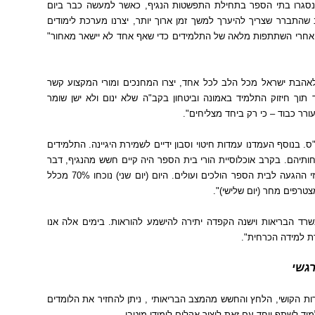
נסגרו בתי הספר בתחילת התפשטות הנגיף
,
כאשר למעשה כבר ביום
ב שהתברר שצריך להיערך למשך זמן ארוך יותר
,
יצרנו מערכת לימודים
אחרי השתתפות מלאה של התלמידים כדי שאף אחד לא יישאר מאחור
"
 לאהבת ישראל מכל הלב לכל אחד
,
יצרו המחנכים ומורי המקצוע קשר
וך חיזוק התלמיד באמונה וביטחון בקב
"
ה שלא ינום ולא ישן שומר
עורר כבוד
–
כי רק ביחד מצליחים
".
ס
.
בנוסף העמדנו עמדות חיטוי וסבון ידיים לשמירת היגיינה
.
התלמידים
חותיהם
.
בקרב אוכלוסיית הורי בית הספר היה קיים חשש מהנגיף
,
דבר
וזי ההגעה לבית הספר הולכים ועולים
.
היום
(
יום שני
)
נוכחו
70%
מכלל
צטרפים מחר
(
יום שלישי
)".
שרד הבריאות וישנה הקפדה יתירה להישמע להוראות
.
בימים אלה אנו
רת למידה הכרחית
".
גשי
ת הקושי
,
הלחץ והחשש מהמצב הבריאותי
,
ניתן להחזיר את הלומדים
ד לשתף ויחד עם זאת ליצור אקלים לימודי מיטבי
.