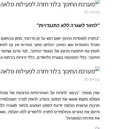
עיריית לוד
"
לחזור לשגרה ללא התנגדויות
"
"
בחזרה למוסדות החינוך יושם דגש על פן הדרגתי
,
מתון ובהתאם ל
מנהלי המוסדות עשו כמיטב יכולתם מתוך מסירות אין קץ לפתו
לאמץ את תחזוקת הניקיון של המוסד החינוכי
,
לצד עדכון ושיתוף 
החינוכי
,
כללי התנהגות בשגרת הלימודים
,
כללי היגיינה בכיתות ונ
עיריית לוד
עזרן מוסיף
: "
ברצוני להודות על האחריותיות והרצינות של מנה
וממלא מקומו שעשו את המיטב והמרב להאזין לצרכי האוכלוסייה
תרבות ארגונית הולמת יודעת לספוג זעזועים ולחזור לשגרה ללא
ורתמו את ההורים והתלמידים לחזרה ללימודים ללא תקלות
.
גאוו
את פתיחת המסגרות
".