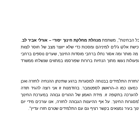
ל הבחינות
",
משתפת
מנהלת מחלקת חינוך יסודי
–
אורלי אביר לב
.
ישת אלקו ג
'
לים למיניהם ומסכות כדי שלא ייווצר מצב של חוסר לצוות
 מה מותר ומה אסור נתלו ברחבי מוסדות החינוך
,
שערים נוספים ברחבי
פעולות נעשו מתוך הנחיות ברורות שפורסמו במתווים שנשלחו ממשרד
להחזרת התלמידים בבטחה למסגרות ברגע שתינתן ההנחיה לחזרה ואכן
כמעט כמו ה
–
הראשון לספטמבר
.
בהזדמנות זו אני רוצה להגיד תודה
 להערכה בתקופה זו
.
מידת האמון של ההורים גבוהה במערכת החינוך
מסגרות החינוך
.
על אף ההיענות הגבוהה לחזרה
,
אנו עורכים מידי יום
ינוך בעיר נמצאים בקשר רציף גם עם התלמידים שטרם חזרו עדיין
".