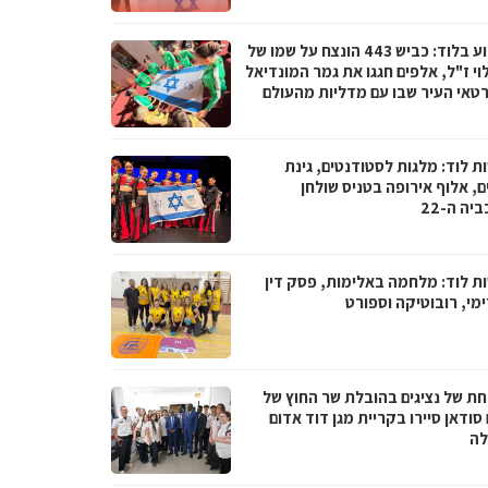
השבוע בלוד: כביש 443 הונצח על שמו של
וי ז"ל, אלפים חגגו את גמר המונדיאל
רטאי העיר שבו עם מדליות מהעולם
ת לוד: מלגות לסטודנטים, גינת
, אלוף אירופה בטניס שולחן
יה ה-22
ת לוד: מלחמה באלימות, פסק דין
מי, רובוטיקה וספורט
ת של נציגים בהובלת שר החוץ של
סודאן סיירו בקריית מגן דוד אדום
ה