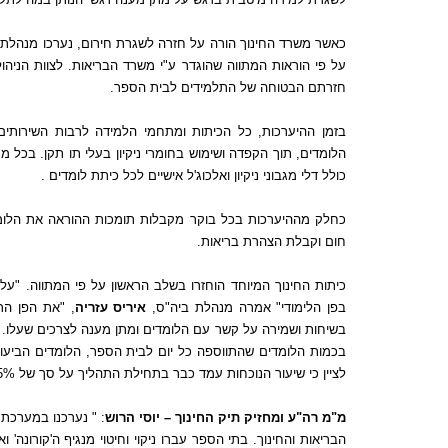
כאשר משרד החינוך הורה על חזרה לשגרת חירום
,
נערכו מנהלת
על פי הוראות המתווה שהוגדר ע
"
י משרד הבריאות
.
לצוות הניה
חזרתם הבטוחה של התלמידים לבית הספר
.
בזמן ההיערכות
,
כל הכיתות ומתחמי הלמידה לרבות השירותים עב
הלומדים
,
תוך הקפדה ושימוש בחומרי ניקיון בעלי תו תקן
.
בכל מר
כולל דלי מגבוני ניקיון ואלכוג
'
ל אישיים לכל כיתת לומדים
.
כחלק מההיערכות בכל בוקר מקבלות תומכות ההוראה את הלומ
חום וקבלת הצהרת בריאות
.
כיתות החינוך המיוחד הוחזרו בשלב הראשון על פי המתווה
. "
על 
בפן הלימודי
"
אמרה מנהלת ביה
"
ס
,
איריס עזריה
,
"
את הפן הרג
בשיחות ושמירה על קשר עם הלומדים ומתן מענה לצרכים שעלו
.
בכמות הלומדים שהתווספה כל יום לבית הספר
,
הלומדים הביעו
לציין כי שיעור הנוכחות עמד כבר בתחילת התהליך על סך של
5%"
מ
"
מ רה
"
ע ומחזיק תיק החינוך
–
יוסי הרוש
: "
נערכנו במערכת 
הבריאות והחינוך
.
בתי הספר עברו ניקוי וחיטוי מנגיף ה
'
קורונה
'
וא