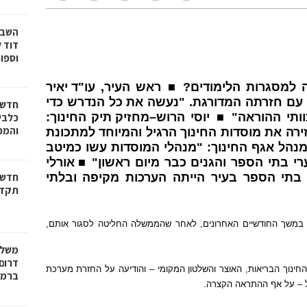
דוד ל
וספו
ה למסגרות הלימודים
?
■
ראש העיר
,
עו
"
ד יאיר
 עם חזרתה המדורגת
. "
נעשה את כל הנדרש כדי
חדשו
ותי ההוראה
"
■
יוסי הרוש
–
מחזיק תיק החינוך
:
כלבים
והמכב
ירה את מוסדות החינוך הרגיל והמיוחד למתכונת
מנהל אגף החינוך
:
"
מנהלי המוסדות עשו כמיטב
י בתי הספר והגנים כבר מיום ראשון
"
■
אורלי
בתי הספר בעיר הייתה הערכות מקיפה ובלתי
חדשו
תקדי
ח במשך החודשיים האחרונים
,
לאחר שהממשלה החליטה לסגור אותם
,
משלח
דרום 
ינוך הבריאות
,
האוצר והשלטון המקומי
–
והודיעה על החזרת מערכת
ברמל
ל
–
על אף ההתראה הקצרה
.