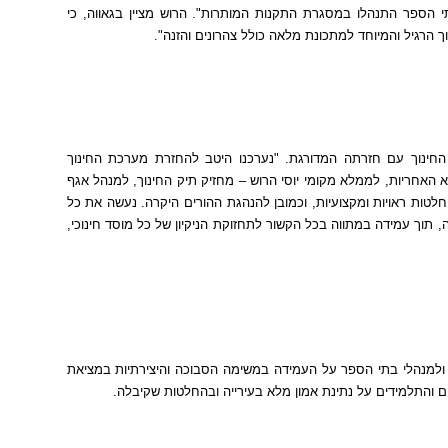
בתי הספר התנהלו במסגרת התקנות המותרות
".
הרוש מציין בגאווה
,
כי
ך הרגיל והמיוחד למתכונת מלאה כולל צהרונים והזנה
".
החינוך עם חזרתה המדורגת
. "
נערכנו היטב להחזרת מערכת החינוך
א האחריות
,
לממלא מקומי יוסי הרוש
–
מחזיק תיק החינוך
,
למנהל אגף
לטות ראויות ומקצועיות
,
וכמובן להנהגת ההורים היקרה
.
נעשה את כל
ה
,
תוך עמידה במתווה בכל הקשור לתחזוקת הניקיון של כל מוסד חינוכי
,
למנהלי בתי הספר על העמידה במשימה הסבוכה והיצירתיות במציאת
ים והתלמידים על נתינת אמון מלא בעירייה ובהחלטות שקיבלה
.