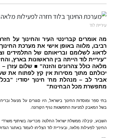
עיריית לוד
מה אומרים קברינטי העיר והחינוך על חזר
רביבו
,
מלווה באופן אישי את מערכת החינוך
לדאוג לשלומם ובריאותם של התלמידים וצו
"
עיריית לוד הייתה בין הראשונות בארץ
,
והחז
מלאה כולל צהרונים והזנה
"
■
שלום עזרן – 
יכולתם מתוך מסירות אין קץ לפתוח את שער
אביר לב – מנהלת מח
'
חינוך יסודי
: "
בכל 
מתפשרת מכל הבחינות
"
בתי ספר ומוסדות החינוך בישראל
,
היו סגורים על מנעול וברי
בשל המאבק למניעת התפשטות נגיף הקורונה
.
השבוע
,
קיבלה ממשלת ישראל החלטה מכריעה בשיתוף משרדי הח
החינוך לפעילות מלאה
,
ובעיריית לוד הצליחו לעמוד באתגר הגדו