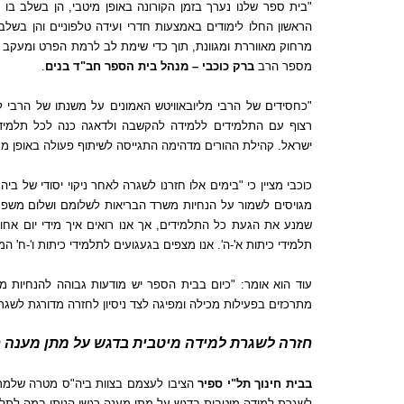
"
בית ספר שלנו נערך בזמן הקורונה באופן מיטבי
,
הן בשלב בו 
הראשון החלו לימודים באמצעות חדרי ועידה טלפוניים והן בשל
מרחוק מאווררת ומגוונת
,
תוך כדי שימת לב לרמת הפרט ומעקב 
מספר הרב
ברק כוכבי – מנהל בית הספר חב
"
ד בנים
.
"
כחסידים של הרבי מליובאוויטש האמונים על משנתו של הרבי
רצוף עם התלמידים ללמידה להקשבה ולדאגה כנה לכל תלמיד ת
ישראל
.
קהילת ההורים מדהימה התגייסה לשיתוף פעולה באופן מ
כוכבי מציין כי
"
בימים אלו חזרנו לשגרה לאחר ניקוי יסודי של ביה
"
מגויסים לשמור על הנחיות משרד הבריאות לשלומם ושלום משפ
שמנע את הגעת כל התלמידים
,
אך אנו רואים איך מידי יום אח
תלמידי כיתות א
'-
ה
'.
אנו מצפים בגעגועים לתלמידי כיתות ו
'-
ח
'
המ
עוד הוא אומר
: "
כיום בבית הספר יש מודעות גבוהה להנחיות מ
מתרכזים בפעילות מכילה ומפיגה לצד ניסיון לחזרה מדורגת לשג
חזרה לשגרת למידה מיטבית בדגש על מתן מענה ר
בבית חינוך תל
"
י ספיר
הציבו לעצמם בצוות ביה
"
ס מטרה שלמרו
לשגרת למידה מיטבית בדגש על מתן מענה רגשי הנותן במה לתלמי