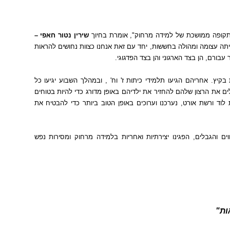
 תקופה ממושכת של למידה מרחוק
",
אומרת בחיוך
שירין נטור חאפי –
תה עצומה ומהולה בחששות
,
יחד עם זאת אנחנו כצוות נחושים להראות
 עבורם
,
הן בצד הארגוני והן בצד הפדגוגי
.
 בקיץ
.
אחריהם הגיעו תלמידי כיתות ז
'
וח
' ,
ובמהלך השבוע יגיעו כל
ים את הרצון שלהם להחזיר את ילדיהם באופן מדורג כדי להיות בטוחים
 לוד ורשת אורט
,
נערכנו וערוכים באופן הטוב ביותר כדי להבטיח את
ים והגבלים
,
הפגינו יצירתיות ואחריות בלמידה מרחוק ומסירות נפש
ות
"