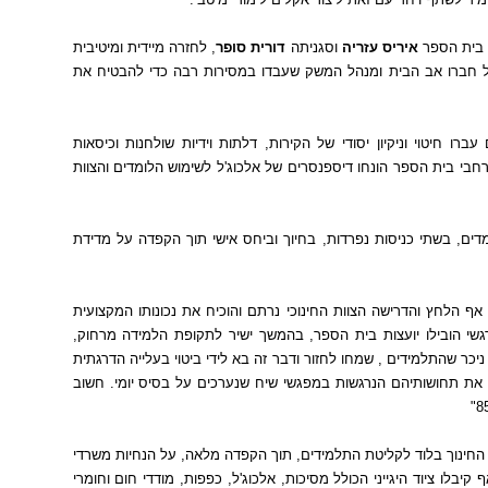
 בית הספר
איריס עזריה
וסגניתה
דורית סופר
,
לחזרה מיידית ומיטיבית
ול חברו אב הבית ומנהל המשק שעבדו במסירות רבה כדי להבטיח את
רו חיטוי וניקיון יסודי של הקירות
,
דלתות וידיות שולחנות וכיסאות
חבי בית הספר הונחו דיספנסרים של אלכוג
'
ל לשימוש הלומדים והצוות
דים
,
בשתי כניסות נפרדות
,
בחיוך וביחס אישי תוך הקפדה על מדידת
אף הלחץ והדרישה הצוות החינוכי נרתם והוכיח את נכונותו המקצועית
שי הובילו יועצות בית הספר
,
בהמשך ישיר לתקופת הלמידה מרחוק
,
ניכר שהתלמידים
,
שמחו לחזור ודבר זה בא לידי ביטוי בעלייה הדרגתית
 את תחושותיהם הנרגשות במפגשי שיח שנערכים על בסיס יומי
.
חשוב
8
החינוך בלוד לקליטת התלמידים
,
תוך הקפדה מלאה
,
על הנחיות משרדי
ף קיבלו ציוד היגייני הכולל מסיכות
,
אלכוג
'
ל
,
כפפות
,
מודדי חום וחומרי