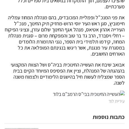
שהציבו לעצמם, תוך התמקדות בנושאים בית ספריים וכלל
מערכתיים.
את פני המנכ"ל ופמליית המכובדים, בהם מנהלת המחוז עמליה
חיימוביץ, סגן ראש העיר יוסי הרוש-מחזיק תיק החינוך, מנכ"ל
העירייה אהרון אטיאס, מנהל אגף החינוך שלום עזרן, ונציגי הפיקוח
– רחלי ויסברד, הרב גד בר טוב והמפקחת מרום – סגנית מנהלת
המחוז, קידמו תלמידי בית הספר, נגני התזמורת הלומדים
במסגרת עיר מנגנת, אשר ריגשו בנגינתם המופלאה את כל
האורחים החשובים.
אבואב שיבח את העשייה החינוכית בביה"ס ושל הצוות המקצועי
בהנהגתה של המנהלת, וציין את הפסיפס המיוחד הקיים בבית
הספר שמצליח לעשות חיל בהישגים הלימודיים ולצמוח משנה
לשנה.
עיריית לוד
כתבות נוספות