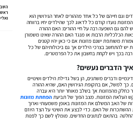
השבוע
ראש 
ם וגם חייהם של כל אחד מההורים לאחר הגירושין הוא
ואלי
מזונות נועדו קודם כל לדאוג לכך שהילדים יחיו ברווחה
יש להם גם השפעה רבה על חיי ההורים: האם ההורה
ות הכלכליות הרבות או מנגד האם ההורה שאינו משמורן
מורת משותפת ישנם מזונות אם כי כאן יהיו קטנים
 יש להתחשב בצרכי הילדים אך גם ביכולותיהם של כל
רבה בכך ויש לקחת בחשבון את כל הפרמטרים.
 ואיך הדברים נעשים?
נמיים ודברים משתנים, הן בשל גדילת הילדים ושינויים
ם. כך למשל, אם בתקופת הגירושין האם, שהיא ההורה
ור כחלק מהמזונות אך בשלב מאוחר יותר היא עברה
קש העלאת המזונות. מצב הפוך של תביעת
הפחתת מזונות
כרות של האב המשלם את המזונות באופן משמעותי וארוך
 ההשתכרות של האם. כדי לבצע את השינוי על הצד היוזם
החלטה בהתאם לנתונים החדשים. מומלץ לשם כך לפנות