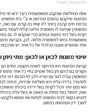
Credit Canva.com
אחת ההחלטות שתקבע המשמעותית כיצד יראו חיי הילדי
המזונות שייקבעו בהסכם הגירושין או ע"י בית המשפט. ה
וברמת חיים קרובה ביותר לזו שחיו בה קודם. עם זאת, 
המשמורן שניתנה לו משמורת מלאה יצליח לעמוד בהוצא
יקרוס בשל דמי מזונות גבוהים מדי שנקבעו לו. גם במש
משמעותית ביחס למשמורת מלאה. לכן, בקביעת מזונות
אחד מההורים ומצבו הכלכלי של כל אחד. יש מורכבות 
שינוי מזונות לכאן או לכאן: מתי ניתן
קביעת המזונות היא מדויקת לאותה תקופה. החיים הם די
הקורים בצרכיהם והן בשל שינויים בחיי כל אחד מההורי
המשמורן עברה לגור עם הוריה ולכן לא הוכנסו דמי מד
להתגורר בדירה עליה היא משלמת שכירות, זכותה לב
הוא נפוץ יותר ויכול לקרות בשל ירידה ביכולת ההשת
טווח, למשל בשל מחלה או תאונה או בשל עליה ביכולת
להגיש בקשה לבית המשפט לפתוח את הנושא ולקבוע 
לעורך דין המתמחה בתחום.