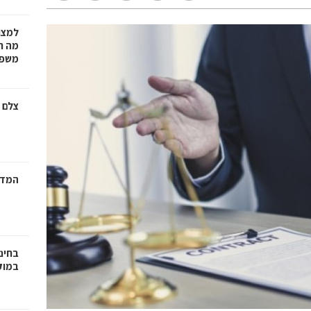
למצו
מה ת
משפט
צלם 
המדר
בחינ
במוק