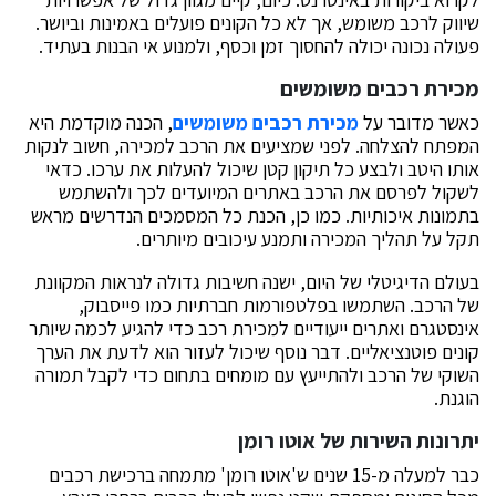
שיווק לרכב משומש, אך לא כל הקונים פועלים באמינות וביושר.
פעולה נכונה יכולה להחסוך זמן וכסף, ולמנוע אי הבנות בעתיד.
מכירת רכבים משומשים
כאשר מדובר על
מכירת רכבים משומשים
, הכנה מוקדמת היא
המפתח להצלחה. לפני שמציעים את הרכב למכירה, חשוב לנקות
אותו היטב ולבצע כל תיקון קטן שיכול להעלות את ערכו. כדאי
לשקול לפרסם את הרכב באתרים המיועדים לכך ולהשתמש
בתמונות איכותיות. כמו כן, הכנת כל המסמכים הנדרשים מראש
תקל על תהליך המכירה ותמנע עיכובים מיותרים.
בעולם הדיגיטלי של היום, ישנה חשיבות גדולה לנראות המקוונת
של הרכב. השתמשו בפלטפורמות חברתיות כמו פייסבוק,
אינסטגרם ואתרים ייעודיים למכירת רכב כדי להגיע לכמה שיותר
קונים פוטנציאליים. דבר נוסף שיכול לעזור הוא לדעת את הערך
השוקי של הרכב ולהתייעץ עם מומחים בתחום כדי לקבל תמורה
הוגנת.
יתרונות השירות של אוטו רומן
כבר למעלה מ-15 שנים ש'אוטו רומן' מתמחה ברכישת רכבים