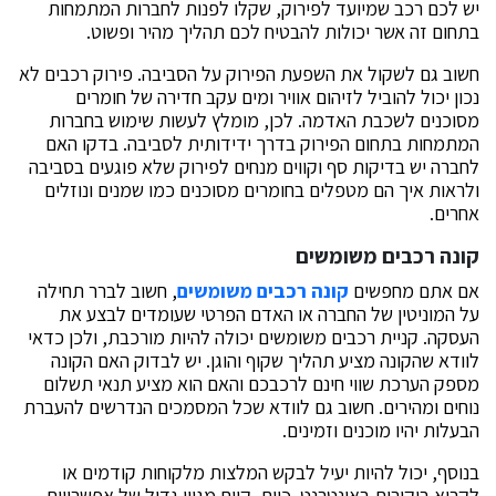
יש לכם רכב שמיועד לפירוק, שקלו לפנות לחברות המתמחות
בתחום זה אשר יכולות להבטיח לכם תהליך מהיר ופשוט.
חשוב גם לשקול את השפעת הפירוק על הסביבה. פירוק רכבים לא
נכון יכול להוביל לזיהום אוויר ומים עקב חדירה של חומרים
מסוכנים לשכבת האדמה. לכן, מומלץ לעשות שימוש בחברות
המתמחות בתחום הפירוק בדרך ידידותית לסביבה. בדקו האם
לחברה יש בדיקות סף וקווים מנחים לפירוק שלא פוגעים בסביבה
ולראות איך הם מטפלים בחומרים מסוכנים כמו שמנים ונוזלים
אחרים.
קונה רכבים משומשים
אם אתם מחפשים
קונה רכבים משומשים
, חשוב לברר תחילה
על המוניטין של החברה או האדם הפרטי שעומדים לבצע את
העסקה. קניית רכבים משומשים יכולה להיות מורכבת, ולכן כדאי
לוודא שהקונה מציע תהליך שקוף והוגן. יש לבדוק האם הקונה
מספק הערכת שווי חינם לרכבכם והאם הוא מציע תנאי תשלום
נוחים ומהירים. חשוב גם לוודא שכל המסמכים הנדרשים להעברת
הבעלות יהיו מוכנים וזמינים.
בנוסף, יכול להיות יעיל לבקש המלצות מלקוחות קודמים או
לקרוא ביקורות באינטרנט. כיום, קיים מגוון גדול של אפשרויות