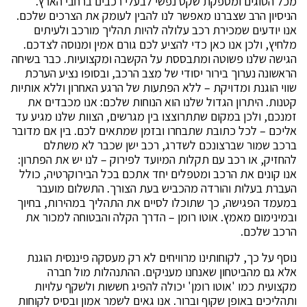
מכל הסוגים ומספקת שקט נפשי לבעלי רכבים ברחבי הארץ.
הניסיון הרב שצברנו מאפשר לנו להבין לעומק את הצרכים שלכם.
אנו יודעים שמכירת רכב עלולה להיות תהליך מורכב ולעיתים
מלחיץ, ולכן אנו כאן כדי להציע לכם גורם אמין ומנוסה לצדכם.
הגישה שלנו פשוטה ומתבססת על הקשבה ומקצועיות. כבר בשיחה
הראשונה נערוך בירור יסודי של מצב הרכב, ובסופו נציע הערכת
שווי הוגנת ומדויקת – ללא הפתעות של הרגע האחרון וללא אותיות
קטנות. היתרון הגדול שלנו הוא הנוחות שלכם: אנו מכבדים את
זמנכם, ולכן במקום שתתרוצצו בין מגרשים, הצוות שלנו מגיע עד
אליכם – לכל כתובת שתבחרו ובזמן שמתאים לכם. בין אם מדובר
ברכב שמור שברצונכם לשדרג, רכב ישן שכבר לא משתלם
להחזיק, או רכב עם תקלות המיועד לפירוק – לנו יש את הפתרון:
אנו קונים את הרכב ומטפלים יחד אתכם בכל הבירוקרטיה, כולל
העברת בעלות והורדה מהכביש בעת הצורך. התשלום מועבר
במעמד הפגישה, כך שתוכלו לסיים את התהליך במהירות, בחיוך
ובמינימום מאמץ. אוטו רומן – הדרך הקלה והבטוחה למכור את
הרכב שלכם.
נוסף על כך, לקוחותינו מרוויחים לא רק מעסקה פיננסית הוגנת
אלא גם מהביטחון שאנחנו מעניקים. ההתנהלות מול חברה
מקצועית כמו 'אוטו רומן' יכולה להפיג חששות ולשקף עלויות
ותהליכים באופן שקוף וברור. אנו גאים לשמר אמון ובסיס לקוחות