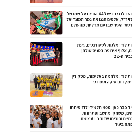
השבוע בלוד: כביש 443 הונצח על שמו של
וי ז"ל, אלפים חגגו את גמר המונדיאל
רטאי העיר שבו עם מדליות מהעולם
ת לוד: מלגות לסטודנטים, גינת
, אלוף אירופה בטניס שולחן
יה ה-22
ת לוד: מלחמה באלימות, פסק דין
מי, רובוטיקה וספורט
העתיד כבר כאן: 400 תלמידי לוד פיתחו
טים, משחקי מחשב ופתרונות
סביבתיים והוכיחו שדור ה-AI צומח
תח בעיר