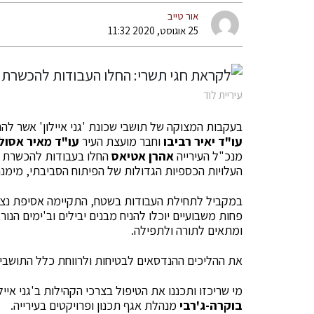
אור טייב
25 אוגוסט, 2020 11:32
עיריית לוד
בעקבות המצוקה של תושבי שכונת 'גני איילון' אשר ל
עו"ד יאיר רביבו
וחבר מועצת העיר
עו"ד מאיר אסולי
מנכ"ל העירייה
אהרן אטיאס
החלו בעבודות להכשרת ה
העלויות הכספיות הגדולות של הפיתוח הסביבתי, מימנה 
במקביל לתחילת העבודות בשטח, התקיימה אסיפת נציג
פחות משבועיים יוכלו להניח מבנים יבילים וב'ימים הנו
ומתאים לתורה ולתפילה.
את ההליכים ההנדסאים לבטיחות ולרווחת כלל התושבי
מי שריכזו ותכננו את הטיפול בצרכי הקהילות ב'גני איילו
בוקרה-ג'רבי
מנהלת אגף תכנון ופרויקטים בעירייה.