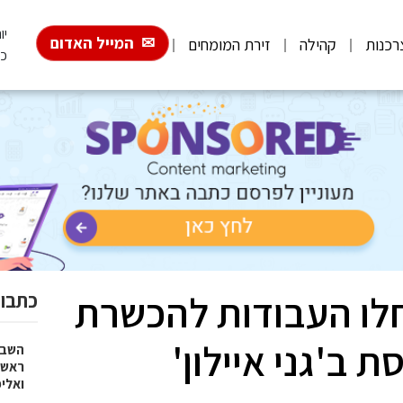
יום
המייל האדום
רכנות
קהילה
זירת המומחים
כ"
לו העבודות להכשרת
כתבות
 ב'גני איילון'
השבוע
ראש 
ואלי