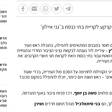
דוד ל
וספו
חדשו
כלבים
הם חוסר במבנים המתאימים לתפילה, בהובלת ראש העיר
והמכב
ן
– עיריית לוד נענתה לבקשת נציגי הציבור החרדי ובהנחיית
שטח עבור בתי כנסת וזאת לקראת חגי תשרי הקרובים. את
העירייה.
חדשו
תקדי
י הקהילות לחתימה על הסכם מול העירייה, בכדי שעוד
ראים' – ראש השנה ויום כיפור, יוכלו להתפלל במקום מכובד
ם מלווים
משה בן יוסף
, רכז פניות ציבור באגף ההנדסה.
רובו
ן', הם
בני סיתאלכיל
מנהל תחום חרדים
ושירן
ומתפ