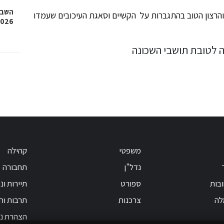
השבוע
 והרצון הטוב בהתגברות על הקשיים וסאגת העיכובים שעמדו
2026, איגרוף, גלגיליות וגם
משפטי
קהילה
נדל"ן
תחבורה
בות
ספורט
תיירות ונ
לה
צרכנות
תרבות וחי
הצהרת נג