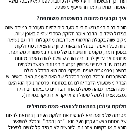
ועוד וכך המשפחה יודעת שיש לה כתובת לפנות אליה בכל נושא
המעורר מחלוקת או דורש יעוץ משפטי.
איך נקבעים מזונות במשמורת משותפת?
הורים רבים המתגרשים היום מעדיפים להיות מעורבים במידה שווה
בגידול הילדים. הדבר אומר חלוקת הסדרי שהייה באופן שווה,
מקום שווה בקבלת החלטות אשר רבות מתקבלות יחד וגם נשיאה
שווה ככל האפשר בנטל ההוצאות. כיוון שההוצאות מתחלקות
באופן דומה, מקומם וחשיבותם של מזונות במשמורת משותפת
פוחתים אך עדיין לרוב יהיה הורה שישלם להורה האחר מזונות.
בעזרת עו"ד לענייני גירושין נקבעים המזונות כאשר נלקחים
בחשבון פרמטרים שונים. העיקרי בהם הוא הבדל ביכולת
ההשתכרות ובכלל במצב הכלכלי של האם לעומת האב. כאשר יש
הבדל משמעותי הדבר יגולם גם במזונות. פרמטר נוסף הוא האם
ישנה הוצאה גבוהה שמשלם אחד הצדדים כי באותו יום הילד
נמצא אצלו (למשל טיפול רפואי יקר או חוג יקר במיוחד).
חלוקת עיזבון בהתאם לצוואה- ממה מתחילים
מטרתה של צוואה היא להבטיח את חלוקת העיזבון בהתאם לרצונו
של המנוח כאשר עקרון העל הוא- "רצון המת" ובכלל להשאיר
הוראות או בקשות אחרונות. ליורשים לא תמיד קל לגשת לטיפול