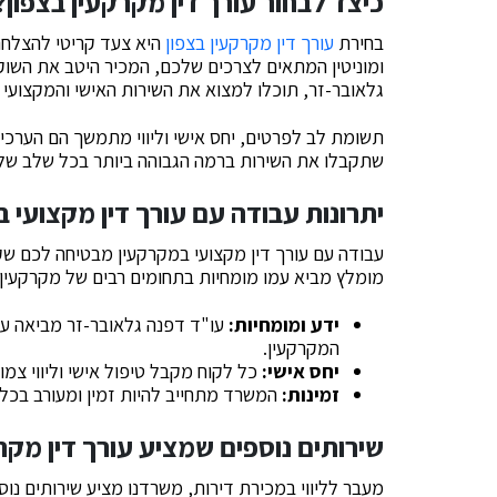
כיצד לבחור עורך דין מקרקעין בצפון?
בחירת
עורך דין מקרקעין בצפון
היא צעד קריטי להצלחה 
ומוניטין המתאים לצרכים שלכם, המכיר היטב את השוק
גלאובר-זר, תוכלו למצוא את השירות האישי והמקצועי
תשומת לב לפרטים, יחס אישי וליווי מתמשך הם הערכים
שתקבלו את השירות ברמה הגבוהה ביותר בכל שלב של
יתרונות עבודה עם עורך דין מקצועי 
עבודה עם עורך דין מקצועי במקרקעין מבטיחה לכם שקט
מומלץ מביא עמו מומחיות בתחומים רבים של מקרקעין, 
ידע ומומחיות:
עו"ד דפנה גלאובר-זר מביאה עמה
המקרקעין.
יחס אישי:
כל לקוח מקבל טיפול אישי וליווי צמו
זמינות:
המשרד מתחייב להיות זמין ומעורב בכל ר
שירותים נוספים שמציע עורך דין מקר
מעבר לליווי במכירת דירות, משרדנו מציע שירותים נוספ