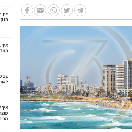
איך 
חזקי
איך ב
המדר
12
לאור
איך 
מוצר
מכיר