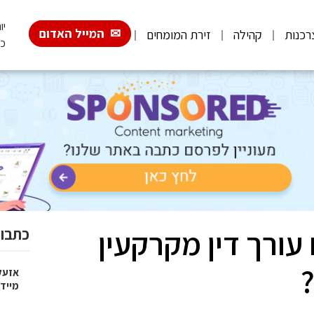
יום 
המייל האדום
רכנות
קהילה
זירת המומחים
כ"
עורך דין מקרקעין
כתבות
אזעק
מייד