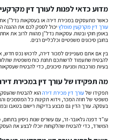
מדוע כדאי לפנות לעורך דין מקרקעין
כאשר מתעסקים במכירת דירה או בעסקאות נדל"ן אחר
עורך דין מקרקעין מומלץ
יכול לספק לכם את ההגנה המ
באופן חוקי ובטוח. עסקאות נדל"ן מהוות לרוב את אחת 
בחובן סיכונים משפטיים וכלכליים רבים.
בין אם אתם מעוניינים למכור דירה, לרכוש נכס חדש, או 
להבטיח שתעמוד לרשותכם תחנת כוח משפטית שתלווה
בעיות מורכבות ומניעת סיכונים, כדי להבטיח שעסקאות
מה תפקידו של עורך דין במכירת דירה
תפקידו של
עורך דין מכירת דירה
הוא להבטיח שהעסקה 
משפטי של חוזה המכר, וידוא תקינות כל המסמכים והאי
בעסקה. עורך הדין גם מבצע בדיקות רישום בטאבו ובמנה
עו"ד דפנה גלאובר-זר, עם עשרים שנות ניסיון בתחום, מ
המשרד, כדי להבטיח שהלקוחות יוכלו לבצע את העסקה 