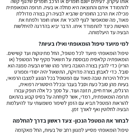
אותו עיקרון. לעיתים ישנם חומרים או הרכב חומרים שלגוף קשה
להתמודד איתם והתוצאה היא מחלה או בעיה. תרופה הומאופתית
מכילה את הרכב החומרים שהביא לבעיה רק בצורה מדוללת
מאוד, מה שמאפשר לגוף להכיר את אותו חומר ולפתח את
השיטות כיצד להתמודד איתו. הדבר יביא בהדרגה להיחלשות
הבעיה עד היעלמותה.
למי מיועד טיפול הומאופתי ואילו בעיות?
טיפול הומאופתי מיועד לכל מטופל, החל מתינוקות ועד קשישים.
הומאופתיה קלאסית מבוססת על תשאול מקיף של המטופל (או
הוריו) כדי להבין בצורה הטובה ביותר מהו שורש הבעיה ממנה הוא
סובל. כדי לאבחן בצורה מדויקת, התשאול יהיה יסודי ומפורט
ויכלול היכרות טובה מאוד עם המטופל בכל הנוגע למצבו הרפואי,
בעיות מהן סובל כעת וסבל בעבר ובכלל היסטוריה רפואית,
הרגלים, אורח חיים, תזונה ועוד. על סמך כל אלה תופק עבורו
תרופה הומאופתית, רמדי, אשר לקיחתה על בסיס קבוע בהתאם
להוראות המטפל תביא עם הזמן לשיפור משמעותי עד להיעלמות
הבעיה לחלוטין ואף לאורך זמן.
לבחור את המטפל הנכון- צעד ראשון בדרך להחלמה
טיפול הומאופתי מסייע למגוון רחב של בעיות, החל מאקזמה