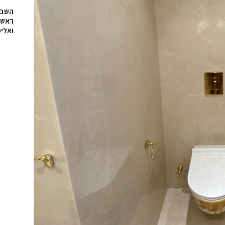
השבוע
ראש 
ואלי