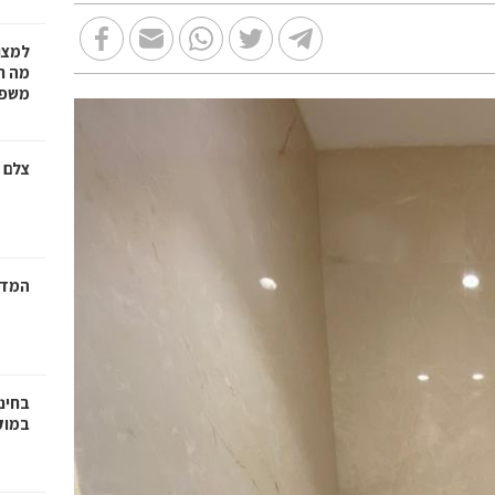
למצו
מה ת
משפט
צלם 
המדר
בחינ
במוק