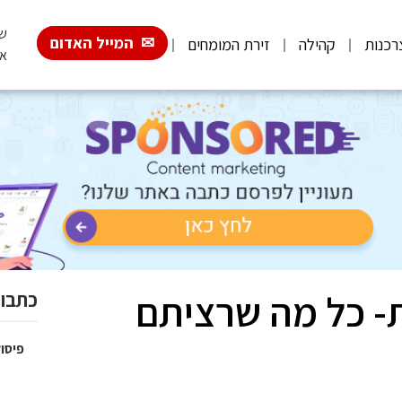
שבת,
המייל האדום
רכנות
קהילה
זירת המומחים
אב
ת- כל מה שרציתם
כתבות
פיסול