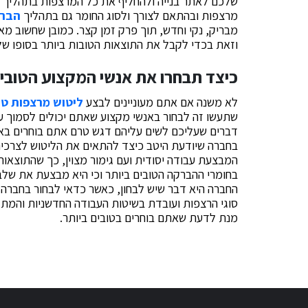
שלכם לאתר בנייה ולהחליף את כל המרצפות בתהליך מ
מרצפות ובהתאם לצורך ולסוג החומר גם בתהליך
הברק
מבריק, נקי וחדש, תוך פרק זמן קצר. כמובן שחשוב מא
וזאת בכדי לקבל את התוצאות הטובות ביותר בסופו של
כיצד תבחרו את אנשי המקצוע הטובים
לא משנה אם אתם מעוניינים לבצע
ליטוש מרצפות טר
שתעשו זה לבחור באנשי מקצוע שאתם יכולים לסמוך על
דברים שעליכם לשים עליהם דגש טרם אתם בוחרים באנש
בחברה שיודעת היטב כיצד להתאים את הליטוש לצרכים 
המבצעת עבודה יסודית ועם גימור מצוין, כך שהתוצאו
בחומרי ההברקה הטובים ביותר וכי היא מבצעת את שלבי
החברה היא דבר שיש לבחון, כאשר כדאי לבחור בחברה 
סוגי הרצפות ועובדת בשיטות העבודה החדשניות והמת
מנת לדעת שאתם בוחרים בטובים ביותר.