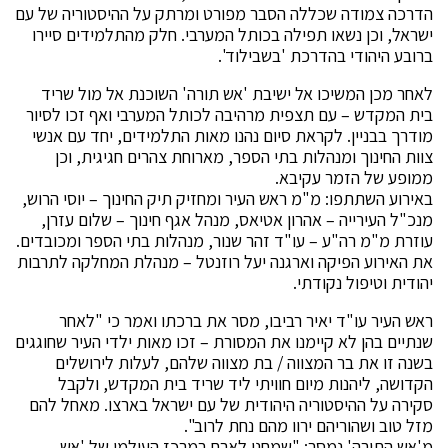
הדרכה צמודה שכללה הסבר מפורט ומרתק על ההיסטוריה של עם
ישראל, וכן נשאו תפילה בכותל המערבי. חלק מהתלמידים סיירו
ברובע היהודי בהדרכת 'בשבילוד'.
לאחר מכן המשיכו אל ישיבת 'אש תורה' השוכנת אל מול שריד
בית המקדש – עם תצפית מרהיבה לכותל המערבי ואף זכו לסיור
מודרך בבניין. לקראת סיום נהנו מאות התלמידים, יחד עם אנשי
צוות החינוך ומנהלות בתי הספר, מארוחת צהרים חגיגית, וכן
ממופע של הזמר עקיבא.
באירוע השתתפו: מ"מ ראש העיר ומחזיק תיק החינוך – יוסי הרוש,
מנכ"ל העירייה – אהרון אטיאס, מנהל אגף חינוך – שלום עזרן,
עוזרת מ"מ רה"ע – עו"ד זהר שנור, מנהלות בתי הספר ומכובדים.
את האירוע הפיקה וארגנה יעל רוזנטל – מנהלת המחלקה לתרבות
יהודית וטיפול נקודתי.
ראש העיר עו"ד יאיר רביבו, מסר את ברכתו ואמר כי "לאחר
שנתיים בהן לא קיימנו את המסורת – זכו מאות ילדי העיר שחוגגים
בשנה זו את בר המצווה / בת מצווה שלהם, לעלות לירושלים
הקדושה, ליהנות מיום חוויתי ליד שריד בית המקדש, ולקבל
סקירה על ההיסטוריה היהודית של עם ישראל בארצו. מאחל להם
מזל טוב ושהוריהם ירוו מהם נחת לרוב".
מ'אש התורה' נמסר: "שמחנו לארח במרכז העולמי של 'אש