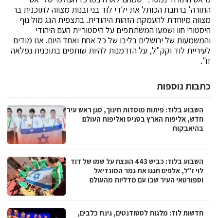
התורה' ברחבת הכותל את ילדי לוד בני ובנות מצווה לתוכנית בר
מצווה מיוחדת להעמקת הזהות היהודית. בתצפית הגג מול נוף
היסטורי חוו ושמעו המשתתפים על היסטוריית העם היהודי
והמשמעות של ירושלים בליבו של כל אחת ואחד היום. אנו מודים
לעיריית לוד וקק"ל, על הזדמנות להיות שותפים בתוכנית נפלאה
זו".
כתבות נוספות
השבוע בלוד: פיתוח מוסדות חינוך, סגן ראש עיר
חדש, אליפות הארץ בטניס ואליפות העולם
בהיאבקות
השבוע בלוד: כביש 443 הונצח על שמו של דוד
לוי ז"ל, אלפים חגגו את גמר המונדיאל
וספורטאי העיר שבו עם מדליות מהעולם
חדשות לוד: מלגות לסטודנטים, גינת כלבים,