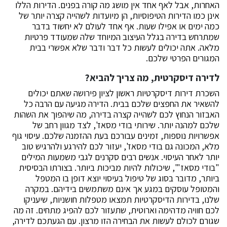
האחרות, אבל לאף אחד אין מושג מה קורה בפנים. הדירות הללו
אינן כמו הדירות הטיפוסיות, הן מיועדות לשהייה קצרה יותר של
כמה ימים או אפילו שעות. אף אחד לעולם לא יחשוד בדבר
שמתרחש בדירה בגלל העיצוב המיוחד שלה שמעודד פרטיות
מלאה. אתה יכולים לעשות כל דבר ודבר שלא אפשרי בבית
המגורים הפרטי שלכם.
לדירה דיסקרטית, מה צריך להביא?
השכרת דירות דיסקרטיות ראשון לציון פירושה שאתם יכולים
להשאיר את החפצים שלכם בבית. הדירה מגיעה עם הרבה כל
האבזור הנחוץ לכם לשהייה קצרה בדירה, מה שיהפוך את השהות
שלכם למהנה יותר. שירותי בודי מסאז', לצד מגוון רחב של
אפשרויות נוספות, זמינים עבורכם בעת ההזמנה שלכם. עיסוי גוף
מלא, המכונה גם בודי מסאז', יעזור לכם להירגע ולהרגיש טוב
יותר לאחר העיסוי. אנשים רבים סקרנים לגבי משמעות המילים
"בודי מסאז'", שיכולות להיות מביכות ביותר. בצורתו הבסיסית
ביותר, מדובר בסוג של טיפול בעיסוי יוצא דופן בו המטפל
והמטופל עוסקים במגע אך אינם משתמשים בידיהם. במקרה
שלנו, בדירות הדיסקרטיות תמצאו מטפלות חושניות, שיעניקו
לכם חוויה מדהימה וארוטית, שתעזור לכם להפיג מתחים. זה מה
שגורם לכולם לעשות את הבחירה הזו מרצון. עם הגעתכם לדירה,