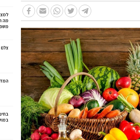
למצו
מה ת
משפט
צלם 
המדר
בחינ
במוק