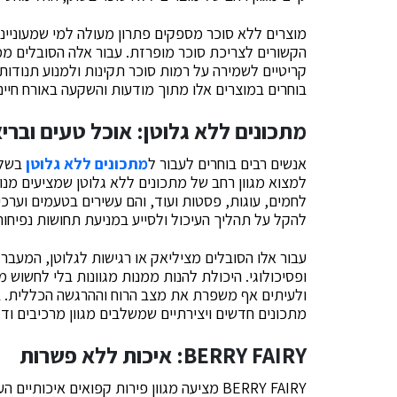
מוצרים ללא סוכר מספקים פתרון מעולה למי שמעונייני
הקשורים לצריכת סוכר מופרזת. עבור אלה הסובלים ממח
קריטיים לשמירה על רמות סוכר תקינות ולמנוע תנודות
בוחרים במוצרים אלו מתוך מודעות והשקעה באורח חיים ב
מתכונים ללא גלוטן: אוכל טעים וברי
אנשים רבים בוחרים לעבור ל
מתכונים ללא גלוטן
בשל ר
למצוא מגוון רחב של מתכונים ללא גלוטן שמציעים מנו
לחמים, עוגות, פסטות ועוד, והם עשירים בטעמים וערכי
להקל על תהליך העיכול ולסייע במניעת תחושות נפיחות 
עבור אלו הסובלים מציליאק או רגישות לגלוטן, המעבר
ופסיכולוגי. היכולת להנות ממנות מגוונות בלי לחשוש מ
ולעיתים אף משפרת את מצב הרוח וההרגשה הכללית. בת
מתכונים חדשים ויצירתיים שמשלבים מגוון מרכיבים ודג
BERRY FAIRY: איכות ללא פשרות
BERRY FAIRY מציעה מגוון פירות קפואים איכ