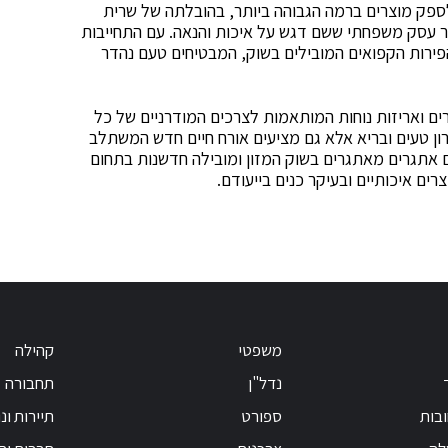
ספק מוצרים ברמה הגבוהה ביותר, בהובלתה של שרית
צור עסק משפחתי ששם דגש על איכות והנאה. עם התחייבות
 BERRY FAIRY מספקת את הפירות הקפואים המובילים בשוק, המבטיחים טעם נהדר
ים ואריזות נוחות המותאמות לצרכים המודרניים של כל
BER אינם רק מהווים פתרון טעים ובריא אלא גם מציעים אורח חיים חדש המשתלב
 אתגרים מאתגרים בשוק המזון ומובילה חדשנות בתחום
ים איכותיים ובעיקר כנים בייעודם.
משפטי
קהילה
נדל"ן
תחבורה
בות
ספורט
תיירות ונ