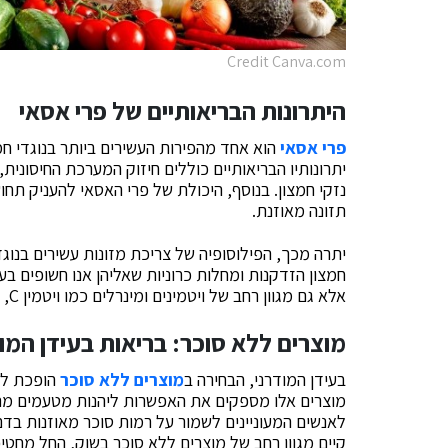
Credit Canva.com
היתרונות הבריאותיים של פרי אסאי
פרי אסאי
הוא אחד מהפירות העשירים ביותר בנוגדי חמ
יתרונותיו הבריאותיים כוללים חיזוק המערכת החיסונית,
נזקי חמצון. בנוסף, היכולת של פרי האסאי להעניק תחו
תזונה מאוזנת.
יתרה מכך, הפילוסופיה של צריכת מזונות עשירים בנוג
חמצון הזדקנות ומחלות כרוניות שאליהן אנו חשופים בעי
אלא גם מגוון רחב של ויטמינים ומינרלים כמו ויטמין C, אשלגן וסידן, המוסיפים לערכו התזונתי.
מוצרים ללא סוכר: בריאות בעידן המו
בעידן המודרני, הבחירה ב
מוצרים ללא סוכר
הופכת לח
מוצרים אלו מספקים את האפשרות ליהנות מטעמים מתוק
לאנשים המעוניינים לשמור על רמות סוכר מאוזנות בדם, 
קיים מגוון רחב של מוצרים ללא סוכר בשוק, החל מחטי