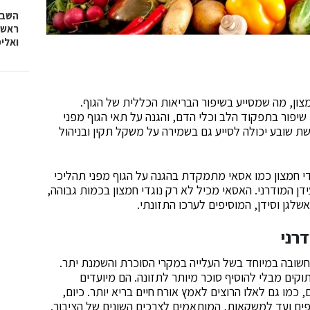
השבוע
ראש 
ואלי
צון, מה שמסייע בשיפור הבריאות הכללית של הגוף.
 שיפור בתפקוד הלב וכלי הדם, והגנה על תאי הגוף מפני
שת שובע יכולה לסייע גם בשמירה על משקל תקין ובניהול
די חמצון כמו אסאי מתמקדת בהגנה על הגוף מפני תהליכי
דן המודרני. האסאי מכיל לא רק נוגדי חמצון בכמות גבוהה,
דרני
שובה במיוחד בשל העלייה במקרי הסוכרת והשמנת יתר.
ים מבלי להוסיף סוכר מיותר לתזונה. הם מיועדים
כמו גם לאלו הרוצים לאמץ אורח חיים בריא יותר. כיום,
פים ועד למשקאות, המותאמים לצרכים השונים של הציבור.