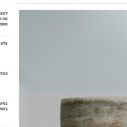
למצו
מה ת
משפט
צלם 
המדר
בחינ
במוק