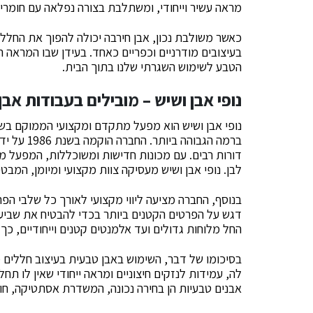
מראה עשיר וייחודי, ומשתלבת בצורה נפלאה עם חומרים
כאשר משולבת נכון, אבן חירבה יכולה להפוך את החלל 
בעיצובים מודרניים וכפריים כאחד. בעידן שבו המראה ה
הטבע לשימוש השגרתי שלנו בתוך הבית.
נופי אבן ושיש – מובילים בעבודות אבן
נופי אבן ושיש הוא מפעל מתקדם ומקצועי הממוקם בשפ
ברמה הגבוה
דורות רבים. עם מכונות חדישות ומשוכללות, המפעל מיי
לבן. נופי אבן ושיש מעסיקה צוות מקצועי ומיומן, המבט
בנוסף, החברה מציעה ליווי מקצועי לאורך כל שלבי הפ
דגש על הפרטים הקטנים ביותר בכדי להבטיח את שביעות
החל מלוחות גדולים ועד אלמנטים קטנים וייחודיים, כך
בסיכומו של דבר, השימוש באבן טבעית בעיצוב חללים מ
לה, עמידות לנזקים חיצוניים ומראה ייחודי שאין לו תחלי
אבנים טבעיות הן בחירה נכונה, המשדרת אסתטיקה, חום