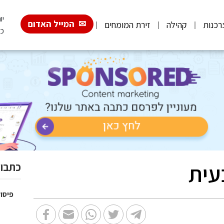
יום 
המייל האדום
רכנות
קהילה
זירת המומחים
כ"
בעית
כתבות
פיסול