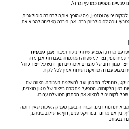
 טבעיים נוספים כמו עץ וברזל.
למקום יריעה ומזמין, מה שהופך אותה לבחירה פופולארית
טבעי זוכה לפופולריות רבה, אבן חירבה מצליחה להביא את
רעם מזרח, המציע שירותי ניסור ועיבוד
אבן טבעית
ה ביותר. החברה הוקמה בשנת 1986 על ידי סמיח נופי, נצר למשפחה המתמחה בעבודות אבן מזה
צר מגוון רחב של מוצרים איכותיים תוך דגש על ייצור כחול
יח ביצוע עבודה מדויקת ושירות אמין לכל לקוח.
רויקט, מתחילת התכנון ועד להשלמת העבודה. הצוות שם
 רצון הלקוחות. המפעל מתמחה בייצור של מגוון מוצרים,
 שכל לקוח יכול למצוא את הפתרון המושלם עבורו.
ביא יתרונות רבים. הבחירה באבן מעניקה איכות שאין דומה
ף. בין אם מדובר בפרויקט פנים, חוץ או שילוב ביניהם,
 וטבעיות.