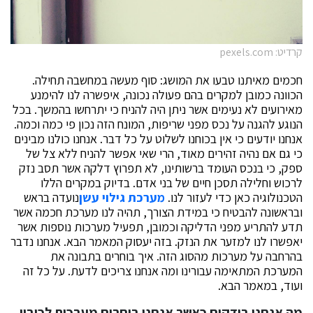
קרדיט: pexels.com
חכמים מאיתנו טבעו את המושג: סוף מעשה במחשבה תחילה.
הכוונה כמובן למקרים בהם פעולה נכונה, איפשרה לנו להימנע
מאירועים לא נעימים אשר ניתן היה להניח כי יתרחשו בהמשך. בכל
הנוגע להגנה על נכס מפני שריפות, המונח הזה נכון פי כמה וכמה.
אנחנו יודעים כי אין בכוחנו לשלוט על כל דבר. אנחנו כולנו מבינים
כי גם אם נהיה זהירים מאוד, הרי שאי אפשר להניח ללא צל של
ספק, כי בנכס העומד ברשותינו, לא תפרוץ דלקה אשר תסב נזק
לרכוש וחלילה תסכן חיים של בני אדם. בדיוק במקרים הללו
הטכנולוגיה כאן כדי לעזור לנו.
מערכת גילוי עשן
נועדה בראש
ובראשונה להבטיח כי במידת הצורך, תהיה לנו מערכת חכמה אשר
תדע להתריע מפני הדליקה וכמובן, תפעיל מערכות נוספות אשר
יאפשרו לנו למזער את הנזק. בזה יעסוק המאמר הבא. אנחנו נדבר
בהרחבה על מערכות מהסוג הזה. איך בוחרים בתבונה את
המערכת המתאימה עבורינו ומה אנחנו צריכים לדעת. על כל זה
ועוד, במאמר הבא.
מה אנחנו בודקים כאשר אנחנו בוחרים מערכות לכיבוי