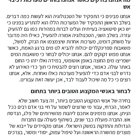
אש
אנחנו מבינים כי התפקיד של הטכנולוגיה הוא לעשות כמה דברים.
בשלב הראשון התפקיד של המערכות הללו הוא להתריע בפנינו כי
יש כאן סיטואציה בעייתית ועלינו לברוח במהירות כמו גם להזעיק
עזרה. בשלב השני, הטכנולוגיה אמורה להפעיל, כאילו היה מדובר
על משחק דומינו, מערכות אחרות שיצמצמו את הנזק. למשל,
משאבות ספרינקלרים יכולות להביא לנו מים ברגע האמת, כאשר
אנחנו ממש זקוקים להם. אנחנו יכולים לבחור כי משאבות המים
ישפריצו מים החוצה באופן אוטומטי, במידה ואלו יזהו כי החום
באתר עולה. כאמור, אנחנו רוצים להבטיח כי תוך כדי האירוע לא
נדרש לבני אדם כדי להפעיל מערכות כאלו ואחרות. אלא, אנחנו
רוצים כי כל מה שיכול לעבוד לבד, אכן יעשה זאת עבורינו.
לבחור באנשי המקצוע הטובים ביותר בתחום
בחירה של אנשי המקצוע הטובים ביותר, זה צעד חשוב שלא
לאמר, הכרחי, עבור מי שרוצים לשמור על חיי בני אדם רבים ככל
הניתן. אנחנו מזמינים אתכם ליהנות מהשירותים של פלג, הנדסת
אש. החברה פועלת כבר שנים, בשיתוף פעולה עם החברות
הגדולות והחזקות במשק הישראלי. אנחנו מקפידים על ייבוא של
מוצרים מהשורה הראשונה ועל טיפול עמוק, יסודי ומסור, בצרכים