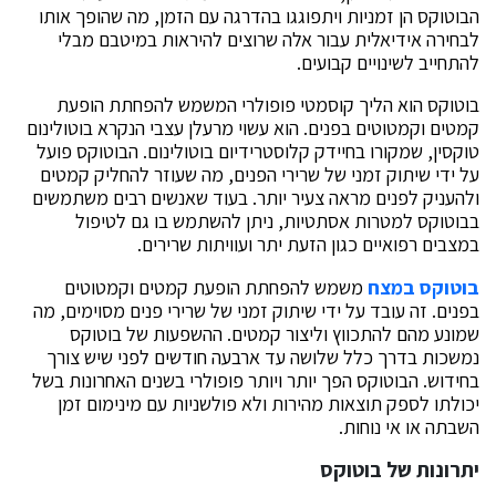
הבוטוקס הן זמניות ויתפוגגו בהדרגה עם הזמן, מה שהופך אותו
לבחירה אידיאלית עבור אלה שרוצים להיראות במיטבם מבלי
להתחייב לשינויים קבועים.
בוטוקס הוא הליך קוסמטי פופולרי המשמש להפחתת הופעת
קמטים וקמטוטים בפנים. הוא עשוי מרעלן עצבי הנקרא בוטולינום
טוקסין, שמקורו בחיידק קלוסטרידיום בוטולינום. הבוטוקס פועל
על ידי שיתוק זמני של שרירי הפנים, מה שעוזר להחליק קמטים
ולהעניק לפנים מראה צעיר יותר. בעוד שאנשים רבים משתמשים
בבוטוקס למטרות אסתטיות, ניתן להשתמש בו גם לטיפול
במצבים רפואיים כגון הזעת יתר ועוויתות שרירים.
בוטוקס במצח
משמש להפחתת הופעת קמטים וקמטוטים
בפנים. זה עובד על ידי שיתוק זמני של שרירי פנים מסוימים, מה
שמונע מהם להתכווץ וליצור קמטים. ההשפעות של בוטוקס
נמשכות בדרך כלל שלושה עד ארבעה חודשים לפני שיש צורך
בחידוש. הבוטוקס הפך יותר ויותר פופולרי בשנים האחרונות בשל
יכולתו לספק תוצאות מהירות ולא פולשניות עם מינימום זמן
השבתה או אי נוחות.
יתרונות של בוטוקס