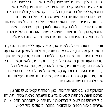
מדובר בהליך זעיר פולשני שניתן להשתמש בו כדי לשפר את
מראה הפנים ולהעניק לפנים מראה צעיר יותר. ניתן להשתמש
בבוטוקס לטיפול בקמטים, רגלי עורב, קמטי זעף, תלמים במצח
וסימני הזדקנות אחרים. הוא משמש גם לטיפול בהזעת יתר
ועוויתות שרירים בפנים. בוטוקס הוא טיפול בטוח ויעיל עם מינימום
תופעות לוואי ויכול לספק תוצאות לאורך זמן בטיפולים רגילים.
הבוטוקס הפך ליותר ויותר פופולרי בשנים האחרונות בשל יכולתו
לייצר תוצאות מהירות וארוכות טווח עם זמן השבתה מינימלי.
זוהי דרך בטוחה ויעילה לשפר את מראה העור ללא ניתוח. הזרקות
בוטוקס הן מהירות, ללא כאבים יחסית ויכולות להימשך עד ארבעה
חודשים. היתרונות של בוטוקס כוללים הפחתת קמטים, שיפור גוון
ומרקם העור ומתן מראה כללי צעיר. בנוסף, ניתן להשתמש בו כדי
להפחית הזעה באזור בית השחי ולהפחית את המראה של רגלי
עורב סביב העיניים. בוטוקס משמש גם לטיפול במצבים רפואיים
מסוימים כגון מיגרנות, התכווצויות שרירים, תסמונת פעילות יתר
של שלפוחית השתן והזעת יתר.
הבוטוקס מציע מספר יתרונות, כגון הפחתת קמטים, שיפור גוון
ומרקם העור, הפחתת קמטים עדינים והענקת מראה צעיר יותר. זה
יכול לשמש גם לטיפול בבלוטות זיעה יתר או להפחתת התכווצויות
שרירים באזור הפנים או הצוואר. בנוסף, בוטוקס יכול לסייע