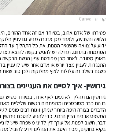
קרדיט - Canva
פטירתו של אדם אהוב, במיוחד אם זה אחד ההורים, היא
הלוויה והשבעה, ולאחר מכן אזכרה מגיע גם עניין חלוקת
ידוע על צוואה שהשאיר המנוח. את כל התהליך עד החל
המתמחה בתחום. תחילה יש להגיש בקשה להוצאת צו קיו
באופן מסודר. לאחר מכן מפורסם עניין הגשת הבקשה בע
התנגדות לעניין מצד יורש או אדם אחר שיש לו עניין ב
כשגם בשלב זה עלולות לצוץ מחלוקות ולכן טוב שאת העני
גירושין- איך לסיים את העניינים בצו
גירושין הם תהליך לא נעים לאף אחד, במיוחד כשיש גם
בו הם כבר מסוכסכים ומתפתחים רגשות שליליים מאוד
הדברים בצורה היפה ביותר שניתן זוגות רבים פונים לגי
המשפט או בית הדין הרבני. כדי להגיע להסכם גירושין 
דבר, חשוב לפנות אל עורך דין לדיני משפחה שיש לו ניס
בקיא בחוקים, מכיר היטב את הנהלים וידע להוביל את