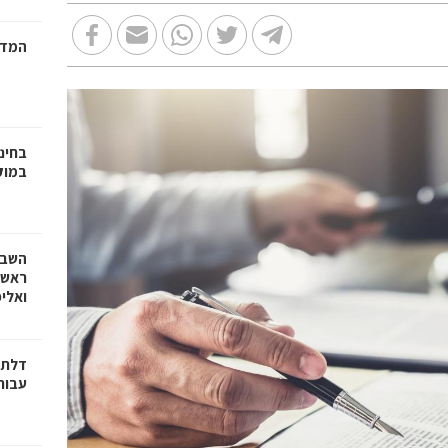
המדר
בחינ
במוק
השבוע
ראש 
ואלי
דלתו
עבור