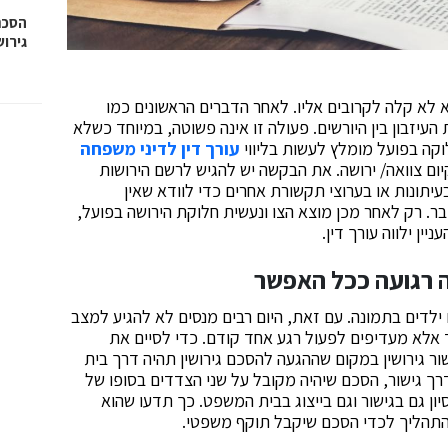
הסכם 
גירוש
 לא קלה לקרובים אליו. לאחר הדברים הראשונים כמו
 העיזבון בין היורשים. פעולה זו אינה פשוטה, במיוחד כשלא
וקה בפועל מומלץ לעשות בליווי
עורך דין לדיני משפחה
ם צוואה/ ירושה. את הבקשה יש להגיש לרשם הירושות
יתונות או בערוצי תקשורת אחרים כדי לוודא שאין
דבר. רק לאחר מכן מוצא הצו ונעשית חלוקת הירושה בפועל,
ין ילווה עורך דין.
רה רגועה ככל האפשר
 ילדים בתמונה. עם זאת, היום רבים מנסים לא להגיע למצב
 אלא מעדיפים לפעול רגע אחד קודם. כדי לסיים את
שור גירושין במקום שההגעה להסכם גירושין תהיה דרך בית
דרך גישור, הסכם שיהיה מקובל על שני הצדדים בסופו של
יון גם בגישור וגם בייצוג בבית המשפט. כך תדעו שהוא
 התהליך לכדי הסכם שיקבל תוקף משפטי.