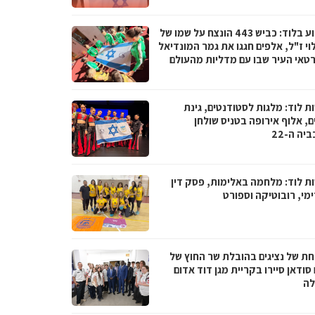
השבוע בלוד: כביש 443 הונצח על שמו של
וי ז"ל, אלפים חגגו את גמר המונדיאל
רטאי העיר שבו עם מדליות מהעולם
ת לוד: מלגות לסטודנטים, גינת
, אלוף אירופה בטניס שולחן
יה ה-22
ת לוד: מלחמה באלימות, פסק דין
מי, רובוטיקה וספורט
ת של נציגים בהובלת שר החוץ של
סודאן סיירו בקריית מגן דוד אדום
ה