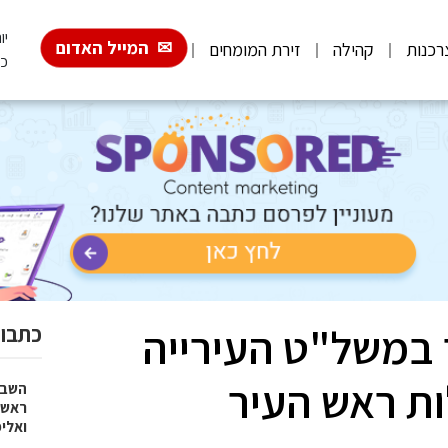
יום
המייל האדום
רכנות
קהילה
זירת המומחים
כ"
 במשל"ט העירייה
כתבות
ות ראש העיר
השבוע
ראש 
ואלי