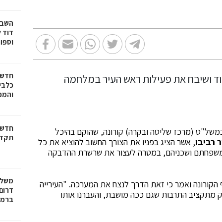
דוד ל
וספו
חדשו
כלבים
והמכב
חדשו
ר במשל"ט (מרכז שליטה ובקרה) קורונה, שהוקם בהיכל
תקדי
ר רביבו
, אשר הציג בפניו את הצורך החשוב להוציא את כל
ני משפחתם ושכניהם, במטרה לעצור את שרשרת ההדבקה
משלח
ף הקורונה ואמר כי זאת הדרך לנצח את המערכה. "העירייה
דרום 
 מתקציב התרבות שגם ככה מושבת, והעברנו אותו
ברמל