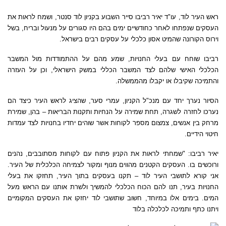
ראש העיר לוד
,
עו
"
ד יאיר רביבו סייר השבוע בקניון לוד סנטר
,
ושמח לראות את
העסקים שנפתחו לאחר כחודשיים ימים בהם היו סגורים על מנעול ובריח
,
בשל
וירוס הקורונה שהמיט אסון כלכלי על עסקים רבים בישראל
.
רביבו שוחח עם בעלי החנויות
,
שמע מהם על ההתמודדות מול המשבר
הכלכלי האישי שלהם לצד המשבר הכללי במשק הישראלי
,
וכן על העזרה
והתמיכה שקיבלו או יקבלו מהממשלה
.
הסיור נערך יחד עם מנכ
"
ל הקניון
,
עמרי סער
,
שהציג לראש העיר כיצד הם
נערכו לחזרה לשגרה
,
תחת שמירה על הנחיות ותקנות הבריאות – בהן
,
שמירת
מרחק בין אנשים
,
צמצום מספר לקוחות אשר שוהים יחדיו בחנויות לצד עמדות
חיטוי הידיים
.
יאיר רביבו
: "
שמחתי לראות את הקניון פתוח עם לקוחות מסתובבים
,
נהנים
ורוכשים בו
.
העסקים הקטנים מהווים מנוף ומקור לצמיחה הכלכלית של העיר
.
אני קורא לתושבי העיר לוד
–
תקנו בעסקים בתוך העיר
,
תחזקו את בעלי
החנויות בעיר
,
תנו להם הכוח הכלכלי להמשיך ולשרת אותנו עם הראש מעל
המים
.
בימים אלו במיוחד
,
חשוב שתושבי לוד יחזקו את העסקים המקומיים
ויתנו כתף ותמיכה לכלכלה בלוד