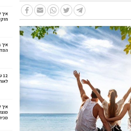
איך 
חזקי
איך ב
המדר
12
לאור
איך 
מוצר
מכיר