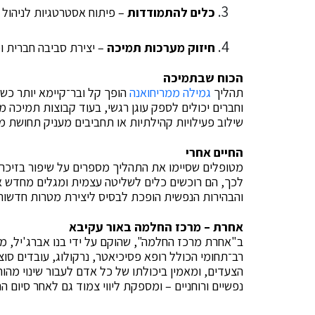
כלים להתמודדות
– פיתוח אסטרטגיות לניהול ל
חיזוק מערכות תמיכה
– יצירת סביבה חברית 
הכוח שבתמיכה
תהליך
גמילה ממריחואנה
הופך קל ובר־קיימא יותר כש
וחברים יכולים לספק עוגן רגשי, בעוד קבוצות תמיכה 
שילוב פעילויות קהילתיות או תחביבים מעניק תחושת 
החיים אחרי
מטופלים שסיימו את התהליך מספרים על שיפור בזיכרון 
לכך, הם רוכשים כלים לשליטה עצמית ומגלים מחדש א
והבהירות הנפשית הופכת לבסיס ליצירת מטרות חדשות
אחרת – מרכז החלמה באור עקיבא
ב"אחרת מרכז החלמה", שהוקם על ידי בנו אברג'יל, מצ
הצעדים, ומאמין ביכולתו של כל אדם לעבור שינוי מהו
נפשיים ורוחניים – ומספקת ליווי צמוד גם לאחר סיום ה