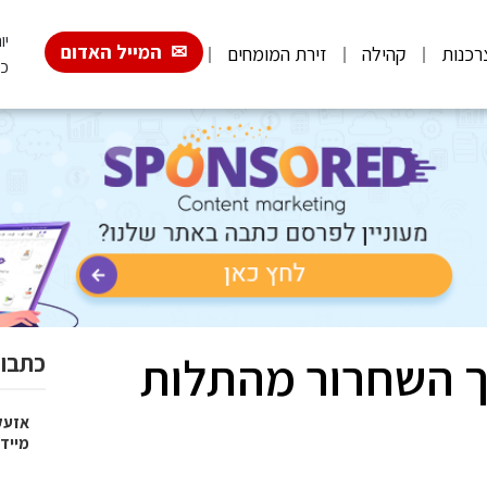
יום
המייל האדום
רכנות
קהילה
זירת המומחים
כ"
ך השחרור מהתלות
כתבות
אזעק
מייד