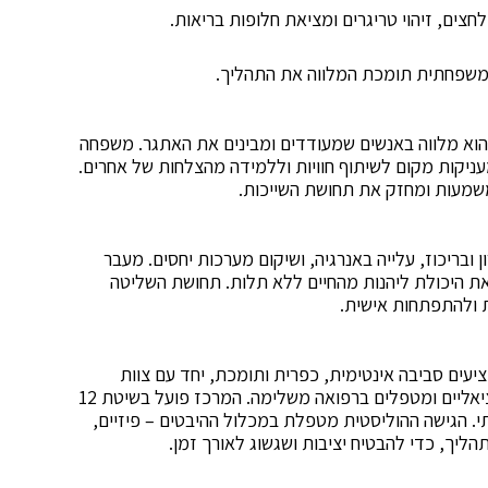
חצים, זיהוי טריגרים ומציאת חלופות בריאות.
ומשפחתית תומכת המלווה את התהליך.
הוא מלווה באנשים שמעודדים ומבינים את האתגר. משפחה
מעניקות מקום לשיתוף חוויות וללמידה מהצלחות של אחרים.
משמעות ומחזק את תחושת השייכות.
ובריכוז, עלייה באנרגיה, ושיקום מערכות יחסים. מעבר
ת היכולת ליהנות מהחיים ללא תלות. תחושת השליטה
 ולהתפתחות אישית.
יעים סביבה אינטימית, כפרית ותומכת, יחד עם צוות
רב־תחומי הכולל רופא פסיכיאטר, נרקולוג, עובדים סוציאליים ומטפלים ברפואה משלימה. המרכז פועל בשיטת 12
תי. הגישה ההוליסטית מטפלת במכלול ההיבטים – פיזיים,
תהליך, כדי להבטיח יציבות ושגשוג לאורך זמן.