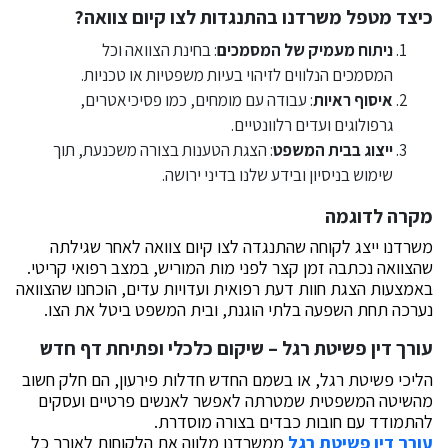
כיצד מטפל משרדנו בהתנגדות לצו קיום צוואה?
ניתוח מעמיק של המסמכים
: בחינת הצוואה וכל
המסמכים הנלווים לזיהוי בעיות משפטיות או טכניות.
איסוף ראיות
: עבודה עם מומחים, כמו פסיכיאטרים,
גרפולוגים ועדים רלוונטיים.
ייצוג בבית המשפט
: הצגת הטענות בצורה משכנעת, תוך
שימוש בניסיון ובידע שלנו בדיני ירושה.
מקרה לדוגמה
משרדנו ייצג לקוחה שהתנגדה לצו קיום צוואה לאחר שגילתה
שהצוואה נכתבה זמן קצר לפני מות המוריש, במצב רפואי קריטי.
באמצעות הצגת חוות דעת רפואית ועדויות עדים, הוכחנו שהצוואה
נערכה תחת השפעה בלתי הוגנת, ובית המשפט ביטל את הצו.
עורך דין פשיטת רגל – שיקום כלכלי ופתיחת דף חדש
הליכי פשיטת רגל, או בשמם החדש חדלות פירעון, הם חלק חשוב
מהשיטה המשפטית שמטרתה לאפשר לאנשים פרטיים ועסקים
להתמודד עם חובות כבדים בצורה מוסדרת.
עורך דין פשיטת רגל
ממשרדנו מלווה את הלקוחות לאורך כל