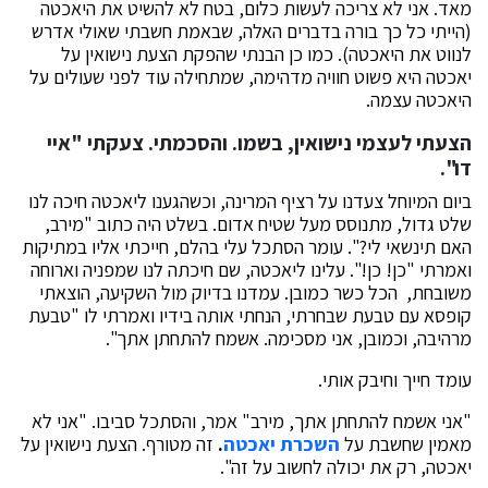
מאד. אני לא צריכה לעשות כלום, בטח לא להשיט את היאכטה
(הייתי כל כך בורה בדברים האלה, שבאמת חשבתי שאולי אדרש
לנווט את היאכטה). כמו כן הבנתי שהפקת הצעת נישואין על
יאכטה
היא פשוט חוויה מדהימה, שמתחילה עוד לפני שעולים על
היאכטה עצמה.
הצעתי לעצמי נישואין, בשמו. והסכמתי. צעקתי "איי
דו".
ביום המיוחל צעדנו על רציף המרינה, וכשהגענו ליאכטה חיכה לנו
שלט גדול, מתנוסס מעל שטיח אדום. בשלט היה כתוב "מירב,
האם תינשאי לי?". עומר הסתכל עלי בהלם, חייכתי אליו במתיקות
ואמרתי "כן! כן!". עלינו ליאכטה, שם חיכתה לנו שמפניה וארוחה
משובחת, הכל כשר כמובן. עמדנו בדיוק מול השקיעה, הוצאתי
קופסא עם טבעת שבחרתי, הנחתי אותה בידיו ואמרתי לו "טבעת
מרהיבה, וכמובן, אני מסכימה. אשמח להתחתן אתך".
עומד חייך וחיבק אותי.
"אני אשמח להתחתן אתך, מירב" אמר, והסתכל סביבו. "אני לא
מאמין שחשבת על
השכרת יאכטה
.
זה מטורף. הצעת נישואין על
יאכטה, רק את יכולה לחשוב על זה".