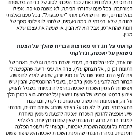
זה חיכיתי, כולם חיכו אתי. כבר הפכתי לסוג של בדיחה במשפחה
המורחבת. בכל פעם שחזרתי הביתה, לא משנה מאיפה, אפילו
מהלימודים, ישר היו שואלים אותי "יש טבעת?". בכל פעם נאלצתי
להודות שלא. רמזתי לו כמה פעמים, שלחתי לו צילומי מסך של
זוגות שהתארסו, אבל הוא לא הבין. או שעשה את עצמו שלא
מבין.
קראתי על זוג דתי מארצות הברית שהלך על הצעת
נישואין על יאכטה, ונדלקתי
יום אחד, לפני הלימודים, בעודי יושבת בכיתה וגולשת באתר של
חתונות (כן כן, אל תצחקו עלי), צדה את עיני ידיעה שהקפיצה לי
את לחץ הדם. סופר שם על זוג מניו יורק, שהגיע לארץ לחופשה.
הבחור רצה להציע נישואין בלב ים, בשביל הרומנטיקה, והבין שיש
אפשרות להזמין השכרת יאכטה
בהרצליה במיוחד בשביל להפיק
אירוע דרמטי ומרגש של הצעת נישואין על יאכטה
.
הוא כמובן הלך
על זה, והתמונות היו פשוט משגעות. נדלקתי, וגם קצת
התעצבנתי. מה, לי לא מגיע? ראיתי שהזוג שניהם דתיים, והבנתי
שיש אופציה להזמין השכרת יאכטה להצעת נישואין מיוחדת
למגזר הדתי. ברגע זה הבנתי שאין שום תירוץ יותר. צלצלתי
לחברת גל ונעמה השכרת יאכטות, וקבעתי לי ולעומר הפלגה
רומנטית. במהרה הבנתי שהזמנת השכרת יאכטה היא סיפור פשוט